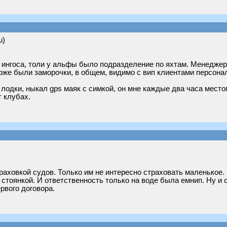
u)
у ингоса, толи у альфы было подразделение по яхтам. Менеджер 
 тоже были заморочки, в общем, видимо с вип клиентами персон
 лодки, ныкал gps маяк с симкой, он мне каждые два часа мест
т клубах.
аховкой судов. Только им не интересно страховать маленькое. Н
 стоянкой. И ответственность только на воде была емнип. Ну и
рвого договора.