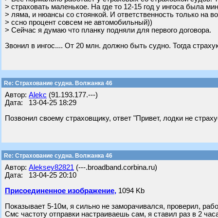
> страховать маленькое. На где то 12-15 год у ингоса была ми
> ляма, и нюансы со стоянкой. И ответственность только на в
> ссно процент совсем не автомобильный))
> Сейчас я думаю что планку подняли для первого договора.
Звонил в ингос.... От 20 млн. должно быть судно. Тогда страху
Re: Страхование судна. Волжанка 46
Автор:
Аlekc
(91.193.177.---)
Дата: 13-04-25 18:29
Позвонил своему страховщику, ответ "Привет, лодки не страх
Re: Страхование судна. Волжанка 46
Автор:
Aleksey82821
(---.broadband.corbina.ru)
Дата: 13-04-25 20:10
Присоединенное изображение,
1094 Kb
Показывает 5-10м, я сильно не заморачивался, проверил, рабо
Смс частоту отправки настраиваешь сам, я ставил раз в 2 часа