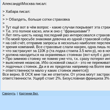
Александр\Москва писал:
> Хабара писал:
>
> > Обалдеть, больше сотки страховка
>
> Тут ещё вот в чём вопрос - какие случаи покрывает эта стра
> Т.е. это полное каско, или ж оно с "франшизами"?
> Лет пять-шесть назад последний раз интересовался страхо
> По моей просьбе знакомая девочка из одной страховой соб
> на сей счёт, отправив запросы в несколько наиболее перспе
> зрения компаний. Все страховые слали нахрен, одна лишь п
> что застрахуют за 110К р (та лодка стоила 3.5 млн р), но в н
> должна находиться на охраняемых стоянках (яхт-клуб с дог
> Про зимнюю стоянку не помню уже что, т.к. сразу потерял и
> выяснения нюансов. Ибо основной смысл - это не переживат
> лодочных стоянок. Да и в их пределах например на Волге в
> ответственности мало у каких стоянок имеется))
Все верно. В ОСК мне так же ответили. От угона могут застра
ответственности. Ущерб стоит 2%. Безусловная франшиза 3% 
Свернуть
|
Картинки Вкл.