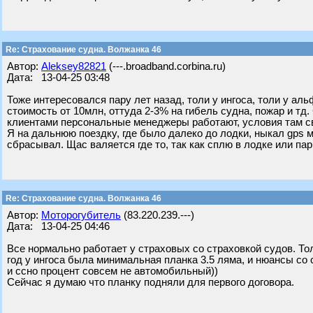
Re: Страхование судна. Волжанка 46
Автор:
Aleksey82821
(---.broadband.corbina.ru)
Дата: 13-04-25 03:48
Тоже интересовался пару лет назад, толи у ингоса, толи у а
стоимость от 10млн, оттуда 2-3% на гибель судна, пожар и тд
клиентами персональные менеджеры работают, условия там с
Я на дальнюю поездку, где было далеко до лодки, ныкал gps 
сбрасывал. Щас валяется где то, так как сплю в лодке или пар
Re: Страхование судна. Волжанка 46
Автор:
Моторогубитель
(83.220.239.---)
Дата: 13-04-25 04:46
Все нормально работает у страховых со страховкой судов. Тол
год у ингоса была минимальная планка 3.5 ляма, и нюансы со 
и ссно процент совсем не автомобильный))
Сейчас я думаю что планку подняли для первого договора.