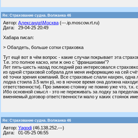
Re: Страхование судна. Волжанка 46
Автор:
Александр\Москва
(---.ip.moscow.rt.ru)
Дата: 29-04-25 20:49
Хабара писал:
> Обалдеть, больше сотки страховка
Тут ещё вот в чём вопрос - какие случаи покрывает эта страхо
Т.е. это полное каско, или ж оно с "франшизами"?
Лет пять-шесть назад последний раз интересовался страховк
из одной страховой собрала для меня информацию на сей счёт
её точки зрения компаний. Все страховые слали нахрен, одна л
лодка стоила 3.5 млн р), но в ночное время она должна наход
ответственности). Про зимнюю стоянку не помню уже что, т.к.
Ибо основной смысл - это не переживать за лодку за предела
вменяемый договор ответственности мало у каких стоянок име
Re: Страхование судна. Волжанка 46
Автор:
Yagodi
(46.138.252.---)
Дата: 01-05-25 06:55