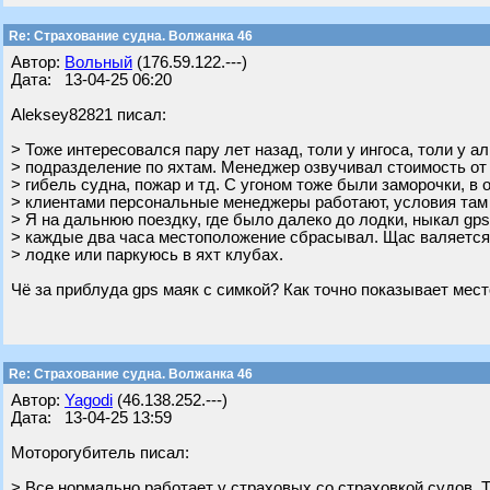
Re: Страхование судна. Волжанка 46
Автор:
Вольный
(176.59.122.---)
Дата: 13-04-25 06:20
Aleksey82821 писал:
> Тоже интересовался пару лет назад, толи у ингоса, толи у 
> подразделение по яхтам. Менеджер озвучивал стоимость от 
> гибель судна, пожар и тд. С угоном тоже были заморочки, в
> клиентами персональные менеджеры работают, условия там 
> Я на дальнюю поездку, где было далеко до лодки, ныкал gps
> каждые два часа местоположение сбрасывал. Щас валяется г
> лодке или паркуюсь в яхт клубах.
Чё за приблуда gps маяк с симкой? Как точно показывает мес
Re: Страхование судна. Волжанка 46
Автор:
Yagodi
(46.138.252.---)
Дата: 13-04-25 13:59
Моторогубитель писал:
> Все нормально работает у страховых со страховкой судов. 