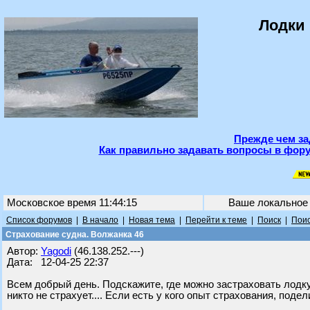
Лодки 
Прежде чем за
Как правильно задавать вопросы в фору
Московское время 11:44:15
Ваше локальное
Список форумов
|
В начало
|
Новая тема
|
Перейти к теме
|
Поиск
|
Поис
Страхование судна. Волжанка 46
Автор:
Yagodi
(46.138.252.---)
Дата: 12-04-25 22:37
Всем добрый день. Подскажите, где можно застраховать лодку 
никто не страхует.... Если есть у кого опыт страхования, поде