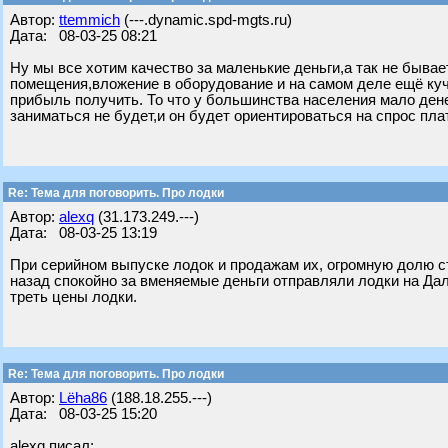
Автор:
ttemmich
(---.dynamic.spd-mgts.ru)
Дата: 08-03-25 08:21
Ну мы все хотим качество за маленькие деньги,а так не бывае
помещения,вложение в оборудование и на самом деле ещё куч
прибыль получить. То что у большинства населения мало дене
заниматься не будет,и он будет ориентироваться на спрос пла
Re: Тема для поговорить. Про лодки
Автор:
alexq
(31.173.249.---)
Дата: 08-03-25 13:19
При серийном выпуске лодок и продажам их, огромную долю с
назад спокойно за вменяемые деньги отправляли лодки на Дал
треть цены лодки.
Re: Тема для поговорить. Про лодки
Автор:
Lёha86
(188.18.255.---)
Дата: 08-03-25 15:20
alexq писал: