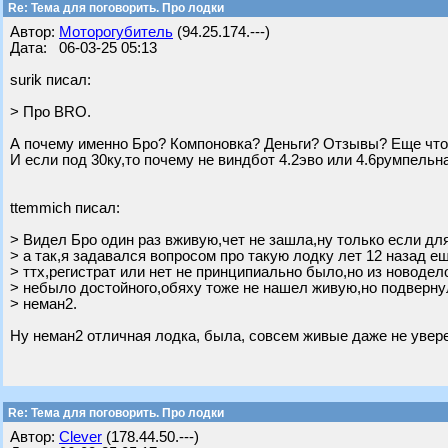
Re: Тема для поговорить. Про лодки
Автор:
Моторогубитель
(94.25.174.---)
Дата: 06-03-25 05:13
surik писал:
> Про BRO.
А почему именно Бро? Компоновка? Деньги? Отзывы? Еще что
И если под 30ку,то почему не виндбот 4.2эво или 4.6румпельн
ttemmich писал:
> Видел Бро один раз вживую,чет не зашла,ну только если дл
> а так,я задавался вопросом про такую лодку лет 12 назад е
> ттх,регистрат или нет не принципиально было,но из новодел
> небыло достойного,обяху тоже не нашел живую,но подверну
> неман2.
Ну неман2 отличная лодка, была, совсем живые даже не увере
Re: Тема для поговорить. Про лодки
Автор:
Clever
(178.44.50.---)