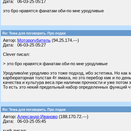
Дата: 06-03-25 05:17
это бро нравятся фанатам оби-по мне уродливые
Re: Тема для поговорить. Про лодки
Автор:
Моторогубитель
(94.25.174.---)
Дата: 06-03-25 05:27
Clever писал:
> это бро нравятся фанатам оби-по мне уродливые
Уродливо/не уродливо это тоже подход, ибо эстетика. Но как м
карбюраторная толстая 4т ямаха, но это перебор кмк и по день
качества и культура веса при наличии прочности и уже потом э
То есть это некий предельный набор определенных функций чт
Re: Тема для поговорить. Про лодки
Автор:
Александр Иваново
(188.170.72.---)
Дата: 06-03-25 05:45
surik писал: