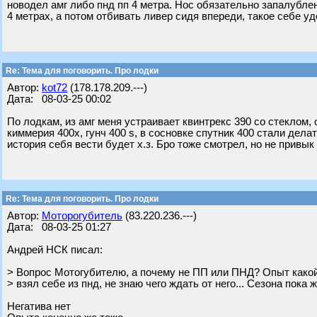
новодел амг либо пнд пп 4 метра. Нос обязательно запалублен
4 метрах, а потом отбивать ливер сидя впереди, такое себе у
Re: Тема для поговорить. Про лодки
Автор:
kot72
(178.178.209.---)
Дата: 08-03-25 00:02
По лодкам, из амг меня устраивает квинтрекс 390 со стеклом, о
киммерия 400х, гунч 400 s, в сосновке спутник 400 стали делать
история себя вести будет х.з. Бро тоже смотрел, но не привык 
Re: Тема для поговорить. Про лодки
Автор:
Моторогубитель
(83.220.236.---)
Дата: 08-03-25 01:27
Андрей НСК писал:
> Вопрос Мотогубителю, а почему не ПП или ПНД? Опыт како
> взял себе из пнд, не знаю чего ждать от него... Сезона пока ж
Негатива нет