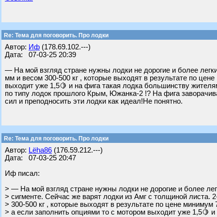
Re: Тема для поговорить. Про лодки
Автор:
Иф
(178.69.102.---)
Дата: 07-03-25 20:39
— На мой взгляд стране нужны лодки не дорогие и более легки
мм и весом 300-500 кг , которые выходят в результате по цене
выходит уже 1,5🍋 и на фига такая лодка большинству жителя
по типу лодок прошлого Крым, Южанка-2 !? На фига заворачив
сил и преподносить эти лодки как идеал!Не понятно.
Re: Тема для поговорить. Про лодки
Автор:
Lёha86
(176.59.212.---)
Дата: 07-03-25 20:47
Иф писал:
> — На мой взгляд стране нужны лодки не дорогие и более ле
> сигменте. Сейчас же варят лодки из Амг с толщиной листа. 2
> 300-500 кг , которые выходят в результате по цене минимум 
> а если заполнить опциями то с мотором выходит уже 1,5🍋 и