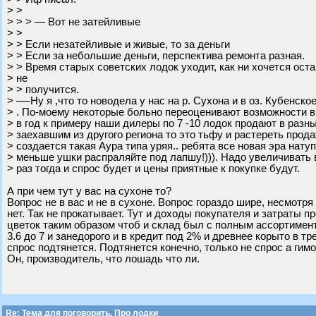
> >
> > > — Вот не затейливые
> >
> > Если незатейливые и живые, то за деньги
> > Если за небольшие деньги, перспектива ремонта разная.
> > Время старых советских лодок уходит, как ни хочется оста
> не
> > получится.
> —-Ну я ,что то новодела у нас на р. Сухона и в оз. Кубенско
> . По-моему некоторые больно переоценивают возможности 
> в год к примеру наши дилеры по 7 -10 лодок продают в разн
> заехавшим из другого региона то это тьфу и растереть прода
> создается такая Аура типа уряя.. ребята все новая эра нату
> меньше ушки распраляйте под лапшу!))). Надо увеличивать 
> раз тогда и спрос будет и цены приятные к покупке будут.
А при чем тут у вас на сухоне то?
Вопрос не в вас и не в сухоне. Вопрос гораздо шире, несмотря 
нет. Так не прокатывает. Тут и доходы покупателя и затраты 
цветок таким образом чтоб и склад был с полным ассортимен
3.6 до 7 и занедорого и в кредит под 2% и древнее корыто в т
спрос подтянется. Подтянется конечно, только не спрос а ги
Он, производитель, что лошадь что ли.
Re: Тема для поговорить. Про лодки