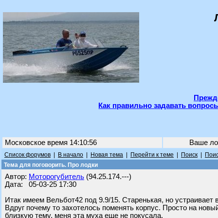
Прежде
Как правильно задавать вопросы
Московское время 14:10:56
Ваше ло
Список форумов
|
В начало
|
Новая тема
|
Перейти к теме
|
Поиск
|
Поис
Тема для поговорить. Про лодки
Автор:
Моторогубитель
(94.25.174.---)
Дата: 05-03-25 17:30
Итак имеем Вельбот42 под 9.9/15. Старенькая, но устраивает 
Вдруг почему то захотелось поменять корпус. Просто на новы
близкую тему, меня эта муха еще не покусала.