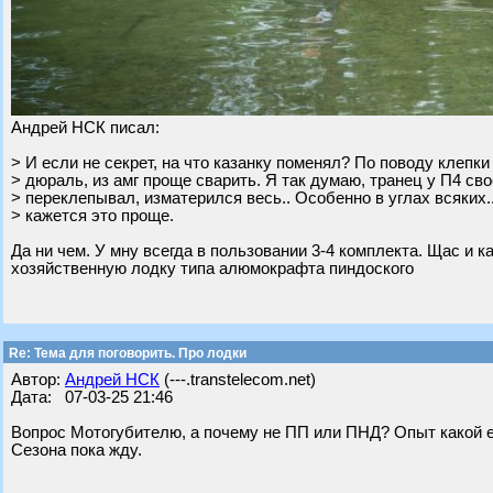
Андрей НСК писал:
> И если не секрет, на что казанку поменял? По поводу клепк
> дюраль, из амг проще сварить. Я так думаю, транец у П4 сво
> переклепывал, изматерился весь.. Особенно в углах всяких..
> кажется это проще.
Да ни чем. У мну всегда в пользовании 3-4 комплекта. Щас и 
хозяйственную лодку типа алюмокрафта пиндоского
Re: Тема для поговорить. Про лодки
Автор:
Андрей НСК
(---.transtelecom.net)
Дата: 07-03-25 21:46
Вопрос Мотогубителю, а почему не ПП или ПНД? Опыт какой ест
Сезона пока жду.