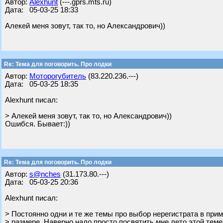
Автор:
Alexhunt
(---.gprs.mts.ru)
Дата: 05-03-25 18:33
Алекей меня зовут, так то, но Александрович))
Re: Тема для поговорить. Про лодки
Автор:
Моторогубитель
(83.220.236.---)
Дата: 05-03-25 18:35
Alexhunt писал:
> Алекей меня зовут, так то, но Александрович))
Ошибся. Бывает:))
Re: Тема для поговорить. Про лодки
Автор:
s@nches
(31.173.80.---)
Дата: 05-03-25 20:36
Alexhunt писал:
> Постоянно одни и те же темы про выбор нерегистрата в при
> размере. Наверно надо просто посвятить мне лето этой теме