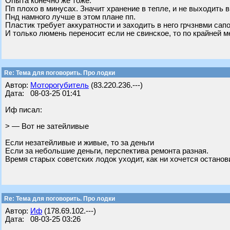
Опыта конечно же тоже.
Пп плохо в минусах. Значит хранение в тепле, и не выходить 
Пнд намного лучше в этом плане пп.
Пластик требует аккуратности и заходить в него грчзнвми сап
И только люмень переносит если не свинское, то по крайней м
Re: Тема для поговорить. Про лодки
Автор:
Моторогубитель
(83.220.236.---)
Дата: 08-03-25 01:41
Иф писал:
> — Вот не затейливые
Если незатейливые и живые, то за деньги
Если за небольшие деньги, перспектива ремонта разная.
Время старых советских лодок уходит, как ни хочется останови
Re: Тема для поговорить. Про лодки
Автор:
Иф
(178.69.102.---)
Дата: 08-03-25 03:26