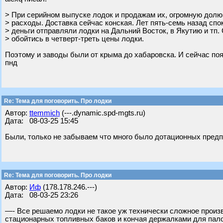
> При серийном выпуске лодок и продажам их, огромную дол
> расходы. Доставка сейчас конская. Лет пять-семь назад сп
> деньги отправляли лодки на Дальний Восток, в Якутию и тп.
> обойтись в четверт-треть цены лодки.
Поэтому и заводы были от крыма до хабаровска. И сейчас поя
пнд
Re: Тема для поговорить. Про лодки
Автор:
ttemmich
(---.dynamic.spd-mgts.ru)
Дата: 08-03-25 15:45
Были, только не забываем что много было дотационных предп
Re: Тема для поговорить. Про лодки
Автор:
Иф
(178.178.246.---)
Дата: 08-03-25 23:26
—- Все решаемо лодки не такое уж технически сложное произ
стационарных топливных баков и кончая держалками для пало