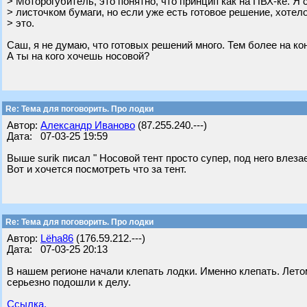
> Моторогубитель, это понятно, что принцип как на ПВХ-ке. Я 
> листочком бумаги, но если уже есть готовое решение, хотел
> это.
Саш, я не думаю, что готовых решений много. Тем более на ко
А ты на кого хочешь носовой?
Re: Тема для поговорить. Про лодки
Автор:
Александр Иваново
(87.255.240.---)
Дата: 07-03-25 19:59
Выше surik писал " Носовой тент просто супер, под него влезае
Вот и хочется посмотреть что за тент.
Re: Тема для поговорить. Про лодки
Автор:
Lёha86
(176.59.212.---)
Дата: 07-03-25 20:13
В нашем регионе начали клепать лодки. Именно клепать. Лето
серьезно подошли к делу.
Ссылка.