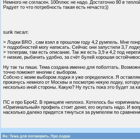
Немного не согласен. 100плюс не надо. Достаточно 80 в тепло
Радует то что потребность такая есть нечасто:))
surik писал:
> Лодки BRO , сам взял в прошлом году 4,2 румпель. Мне пон
> подробностей могу написать. Сейчас они запустили 3,7 лодк
> телеграм, там есть описание. Так же есть 3,9 и 4,2 под нерег
> низкие, рыбачить удобно, за счёт булей хорошая остойчивос
Ну так ты пиши. Тема создана именно для поболтать. Возможн
точно поможет многим с выбором.
Собсно с моим выбором лодки я уже определился. Я оставля
прокачусь немного от Москвы и посмотрю некую лодку, которую 
несколько иной стороны. Какую? Ну пусть пока это будет за к
ПС и про Бро42. В принципе неплохо. Хотелось бы «оригиналь
«Оригинальный» профиль стоит денег, его окупать надо. И воп
насколько далеко придется тянуться за румпелем по сравнени
Re: Тема для поговорить. Про лодки