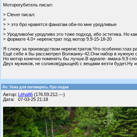
Моторогубитель писал:
> Clever писал:
>
> > это бро нравятся фанатам оби-по мне уродливые
>
> Уродливо/не уродливо это тоже подход, ибо эстетика. Но ка
> формате 4.0+ нерегистрат под мотор 9.9-15-18-20
Я слежу за производством нерегистратов.Что особенно глаз р
Ещё себе я бы рассмотрел Волжанку-42.Они набор в нужную 
Но мотор конечно поменять бы лучше.В идеале- ямаха-9,9 спор
Двух мужиков, не соликов(дрыщей) с вещами везти будет.Ну и
Re: Тема для поговорить. Про лодки
Автор:
Lёha86
(176.59.212.---)
Дата: 07-03-25 21:18