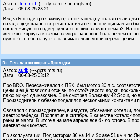
Автор:
ttemmich
(---.dynamic.spd-mgts.ru)
Дата: 05-03-25 23:21
Видел Бро один раз вживую,чет не зашла,ну только если для ф
назад ещё,в плане ттх,регистрат или нет не принципиально бы
нашел живую,но подвернулся хороший вариант неман2. На тот
жесткого корпуса в таком размере наверное больше чем плюсо
нужно было быть ну очень внимательным при перемещении.
Re: Тема для поговорить. Про лодки
Автор:
surik
(---.gprs.mts.ru)
Дата: 06-03-25 03:12
Про BRO. Пересаживался с ПВХ, был мотор 30 л.с. соответств
цены и ещё повлияли отзывы по остойчивости лодки, поскольк
плюс минус одинаковые. Ещё смотрел Волжанку 42 Scout, но 
Производитель любезно поделился несколькими контактами по
Связался с производителем, в августе, обозначил хотелки, ло
электролебедка. Проплатил в октябре. В качестве хотелок поп
раньше марта. В итоге в начале апреля все было готово. В п
адекватный контакт.
По эксплуатации. Под мотором 30 на 14 м Solase 51 км.ч по Я