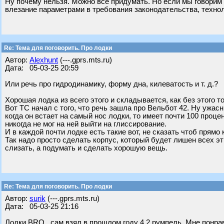
Ну почему нельзя. Можно все придумать. Но если мы говорим
влезание параметрами в требования законодательства, технол
Re: Тема для поговорить. Про лодки
Автор:
Alexhunt
(---.gprs.mts.ru)
Дата: 05-03-25 20:59
Или речь про гидродинамику, форму дна, килеватость и т. д.?
Хорошая лодка из всего этого и складывается, как без этого то
Вот ТС начал с того, что речь зашла про Вельбот 42. Ну ужасн
когда он встает на самый нос лодки, то имеет почти 100 проце
никогда не мог на ней выйти на глиссирование.
И в каждой почти лодке есть такие вот, не сказать чтоб прямо
Так надо просто сделать корпус, который будет лишен всех этих
слизать, а подумать и сделать хорошую вещь.
Re: Тема для поговорить. Про лодки
Автор:
surik
(---.gprs.mts.ru)
Дата: 05-03-25 21:16
Лодки BRO , сам взял в прошлом году 4,2 румпель. Мне понрав