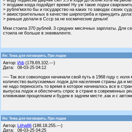
> воду подвесив дырчик сил 9.9 и ходи до осени хоть на рыбал
> ягодами когда подойдет время! Ну уж такие лодки сварганить
> рубля’могло бы и государство на каких то заводах своих су
> авиостроительных в качестве ширпотреба и принудить делат
> раньше делали в Ссср за не космические деньги!
Мкм стоила 370 рублей. 3 средних месячных зарплаты. Для сев
стоила не больше в эквиваленте.
Re: Тема для поговорить. Про лодки
Автор:
Иф
(178.69.102.---)
Дата: 08-03-25 04:12
—- Так все совколодки начинали свой путь в 1968 году с ноля 
количество выпускаемых лодок для населения страны да и мо
не надо переносить то время в которое начиналось все в стра
выпуска лодок и обеспечить спрос в стране в современных реа
клювиками прощелкаем и будем в заднем месте ,как и с авто
Re: Тема для поговорить. Про лодки
Автор:
Lёha86
(188.18.255.---)
Дата: 08-03-25 04:25