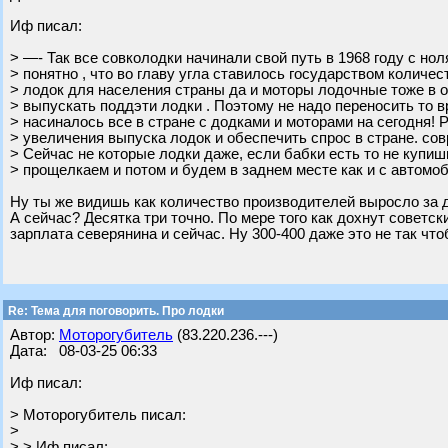
Иф писал:
> —- Так все совколодки начинали свой путь в 1968 году с нол
> понятно , что во главу угла ставилось государством количе
> лодок для населения страны да и моторы лодочные тоже в 
> выпускать поддэти лодки . Поэтому не надо переносить то в
> насиналось все в стране с додками и моторами на сегодня! 
> увеличения выпуска лодок и обеспечить спрос в стране. со
> Сейчас не которые лодки даже, если бабки есть то не купиш
> прощелкаем и потом и будем в заднем месте как и с автомо
Ну ты же видишь как количество производителей выросло за де
А сейчас? Десятка три точно. По мере того как дохнут советски
зарплата северянина и сейчас. Ну 300-400 даже это не так что
Re: Тема для поговорить. Про лодки
Автор:
Моторогубитель
(83.220.236.---)
Дата: 08-03-25 06:33
Иф писал:
> Моторогубитель писал:
>
> > Иф писал: