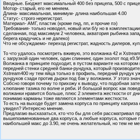
Вводные. Бюджет максимальный 400 без прицепа, 500 с прице
Мотор- старый, его не меняем.
Длина- максимальная, минимум- длина наибольшая 4.00
Статус- строго нерегистрат.
Материал- АМГ, пластик (кроме пнд, пп, и прочие пэ)
Требования- только новодел, новый или б/у но в комплектации
сделанная, под максимум 2 человека, акватория рыбинка запад,
берега крадучись и не далеко)
Что не обсуждаемо- переход регистрат, жадность дилеров, ку
То что удалось посмотреть вживую, это волжанка 42 и Xstream
с загрузкой один человек, один спиннинг, один эхолот под я9.9
Волжанка в принципе подходит, в пустом варианте на котором 
передней стенки средней банки-рундука, который производите
Xstream400 ну тем яйца только в профиль, передний рундук у
рундуков сзади против дырки под бак у волжанки. У этого зна
Собсно говоря почему то прихожу к выводу, что подобная затея
хлюпание тазика по волне и ряби. И большой вопрос как пове
волжанки нравится больше, плюс 2 элемента жесткости от днищ
понимаю карманы тоже являются элементами жесткости.
То есть на выходе будет замена корпуса по принципу каприза с
увидел? Интересно мнение.
Предлагаю высказаться, кто что бы для себя рассматривал п
вышепоименованные два корпуса, а любые корпуса, которые 
наибольшей макс до 3.90, не очень желательный, но тем не ме