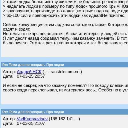
> такая лодка большинству жителям не больших речек и озер!
> наделать лодки к примеру по типу лодок прошлого Крым, Юж
> заворачивать производство лодок ,которые надо на воде сд
> 60-100 сил и преподносить эти лодки как идеал!Не понятно.
Сейчас конкуренция этим лодкам советское старье. Которое 
ездят и ездят.
Но темы то не зря появляются. А значит интерес у людей есть
Я лет десят назад создавал тему, чем казанку заменить. В тот
было ничего. Это как раз та ниша которая и так была занята 
Re: Тема для поговорить. Про лодки
Автор:
Андрей НСК
(---.transtelecom.net)
Дата: 07-03-25 20:57
И если не секрет, на что казанку поменял? По поводу клепки 
своего когда переклепывал, изматерился весь.. Особенно в угл
Re: Тема для поговорить. Про лодки
Автор:
VadKudryavtsev
(188.162.141.---)
Дата: 07-03-25 21:07