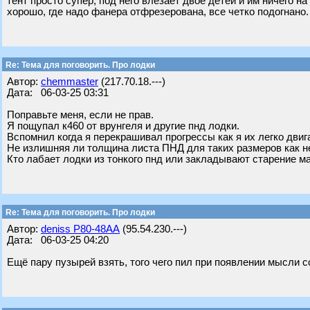
тент просто супер, под него влезает двое детей и им ничего н
хорошо, где надо фанера отфрезерована, все четко подогнано
Re: Тема для поговорить. Про лодки
Автор:
chemmaster
(217.70.18.---)
Дата: 06-03-25 03:31
Поправьте меня, если не прав.
Я пощупал к460 от врунгеля и другие пнд лодки.
Вспомнил когда я перекрашивал прогрессы как я их легко двиг
Не излишняя ли толщина листа ПНД для таких размеров как н
Кто лабает лодки из тонкого пнд или закладывают старение м
Re: Тема для поговорить. Про лодки
Автор:
deniss Р80-48АА
(95.54.230.---)
Дата: 06-03-25 04:20
Ещё пару пузырей взять, того чего пил при появлении мысли со