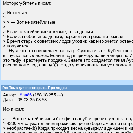
Моторогубитель писал:
> Иф писал:
>
> > — Вот не затейливые
>
> Если незатейливые и живые, то за деньги
> Если за небольшие деньги, перспектива ремонта разная.
> Время старых советских лодок уходит, как ни хочется остано
> получится.
—-Ну я ,что то новодела у нас на р. Сухона и в оз. Кубенско
выпуска новых ложок. Если в год к примеру наши дилеры по 7 
это тьфу и растереть продажи. Знаете это создается такая Ау
распраляйте под лапшу!))). Надо увеличивать выпуск лодок в 1
Re: Тема для поговорить. Про лодки
Автор:
Lёha86
(188.18.255.---)
Дата: 08-03-25 03:53
Иф писал:
> — Вот не затейливые и без фиш палуб и прочих ‘узоров ‘ л
> 4200 мм служат людям проживающие по берегам рек и не тре
> необрастаек!)) Когда приходит весна кувырнули днищем в ни