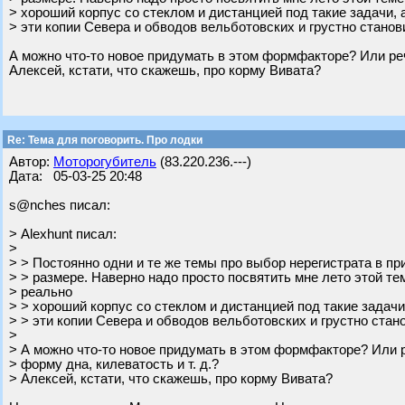
> хороший корпус со стеклом и дистанцией под такие задачи, 
> эти копии Севера и обводов вельботовских и грустно станов
А можно что-то новое придумать в этом формфакторе? Или речь
Алексей, кстати, что скажешь, про корму Вивата?
Re: Тема для поговорить. Про лодки
Автор:
Моторогубитель
(83.220.236.---)
Дата: 05-03-25 20:48
s@nches писал:
> Alexhunt писал:
>
> > Постоянно одни и те же темы про выбор нерегистрата в пр
> > размере. Наверно надо просто посвятить мне лето этой те
> реально
> > хороший корпус со стеклом и дистанцией под такие задачи
> > эти копии Севера и обводов вельботовских и грустно стан
>
> А можно что-то новое придумать в этом формфакторе? Или р
> форму дна, килеватость и т. д.?
> Алексей, кстати, что скажешь, про корму Вивата?