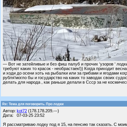
— Вот не затейливые и без фиш палуб и прочих ‘узоров ‘ ло
требуют каких то красок - необрастаек!)) Когда приходит вес
и ходи до осени хоть на рыбалки или за грибами и ягодами ког
рубля’могло бы и государство на каких то заводах своих суд
делать для народа , как раньше делали в Ссср за не космичес
Re: Тема для поговорить. Про лодки
Автор:
kot72
(178.178.209.---)
Дата: 07-03-25 23:52
Я рассматриваю лодку под я 15, на пенсию так сказать. С мо