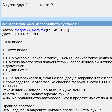
А кулак дружбы не вылезет?
Re: Подскажите какое масло заливать в yamaha f100
Автор:
федот68( Калуга)
(85.249.18.---)
Дата: 10-03-25 21:00
ЮНК писал:
> Evzzz писал:
>
> > По букварю написано такое, 10w40 sj, сейчас такое редко г
> > можно вместо этой полусинтетики, современную синтетику
> допусками
> > , или нет ?
>
> Я не замарачивался, ехал на брендовую заправку и там бра
> производства. Мотор только спасибо говорил. Ямаха f100СЕ
+100500
Рекомендации завода - по АПИ не хуже, чем SJ.
То есть SL, SN - зайдут гораздо лучше.
А нынче большинство автомасел , что в продаже имеют по АП
Правило простое :
Чем " заднее" в алфавите букавка после " S" - тем лучше.