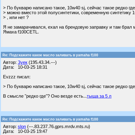
> По букварю написано такое, 10w40 sj, сейчас такое редко где
> можно вместо этой полусинтетики, современную синтетику 1
> , или нет ?
Я не замарачивался, ехал на брендовую заправку и там брал 
Ямаха f100СЕТL.
Re: Подскажите какое масло заливать в yamaha f100
Автор:
Зуек
(195.43.34.---)
Дата: 10-03-25 18:31
Evzzz писал:
> По букварю написано такое, 10w40 sj, сейчас такое редко где
В смысле "редко где"? Оно везде есть...
тыща за 5 л
Re: Подскажите какое масло заливать в yamaha f100
Автор:
slon
(---.83.237.76.gprs.mrdv.mts.ru)
Дата: 10-03-25 19:47