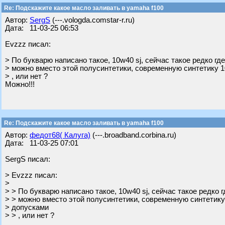
Re: Подскажите какое масло заливать в yamaha f100
Автор:
SergS
(---.vologda.comstar-r.ru)
Дата: 11-03-25 06:53
Evzzz писал:
> По букварю написано такое, 10w40 sj, сейчас такое редко где
> можно вместо этой полусинтетики, современную синтетику 1
> , или нет ?
Можно!!!
Re: Подскажите какое масло заливать в yamaha f100
Автор:
федот68( Калуга)
(---.broadband.corbina.ru)
Дата: 11-03-25 07:01
SergS писал:
> Evzzz писал:
>
> > По букварю написано такое, 10w40 sj, сейчас такое редко г
> > можно вместо этой полусинтетики, современную синтетику
> допусками
> > , или нет ?