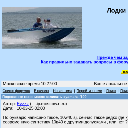
Лодки 
Прежде чем за
Как правильно задавать вопросы в фору
Московское время 10:27:00
Ваше локальное
Список форумов
|
В начало
|
Новая тема
|
Перейти к теме
|
Поиск
|
Поис
Подскажите какое масло заливать в yamaha f100
Автор:
Evzzz
(---.ip.moscow.rt.ru)
Дата: 10-03-25 02:00
По букварю написано такое, 10w40 sj, сейчас такое редко где 
современную синтетику 10в40 с другими допусками , или нет ?