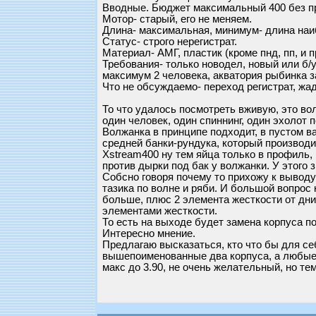
Вводные. Бюджет максимальный 400 без пр
Мотор- старый, его не меняем.
Длина- максимальная, минимум- длина наи
Статус- строго нерегистрат.
Материал- АМГ, пластик (кроме пнд, пп, и п
Требования- только новодел, новый или б/у
максимум 2 человека, акватория рыбинка зап
Что не обсуждаемо- переход регистрат, жа
То что удалось посмотреть вживую, это вол
один человек, один спиннинг, один эхолот п
Волжанка в принципе подходит, в пустом в
средней банки-рундука, который производи
Xstream400 ну тем яйца только в профиль,
против дырки под бак у волжанки. У этого 
Собсно говоря почему то прихожу к выводу,
тазика по волне и ряби. И большой вопрос
больше, плюс 2 элемента жесткости от дни
элементами жесткости.
То есть на выходе будет замена корпуса по
Интересно мнение.
Предлагаю высказаться, кто что бы для с
вышепоименованные два корпуса, а любые 
макс до 3.90, не очень желательный, но те