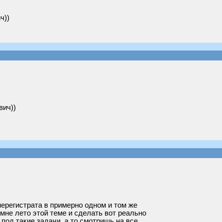
ч))
вич))
нерегистрата в примерно одном и том же
мне лето этой теме и сделать вот реально
под такие задачи, а то смотришь на все