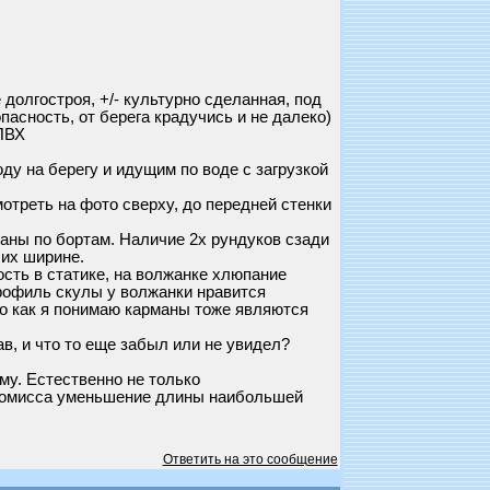
долгостроя, +/- культурно сделанная, под
пасность, от берега крадучись и не далеко)
 ПВХ
ду на берегу и идущим по воде с загрузкой
отреть на фото сверху, до передней стенки
маны по бортам. Наличие 2х рундуков сзади
 их ширине.
ость в статике, на волжанке хлюпание
профиль скулы у волжанки нравится
го как я понимаю карманы тоже являются
ав, и что то еще забыл или не увидел?
му. Естественно не только
промисса уменьшение длины наибольшей
Ответить на это сообщение