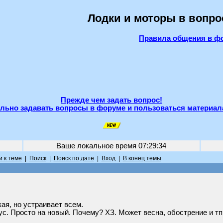
Лодки и моторы в вопро
Правила общения в ф
Прежде чем задать вопрос!
льно задавать вопросы в форуме и пользоваться материал
Ваше локальное время
07:29:34
 к теме
|
Поиск
|
Поиск по дате
|
Вход
|
В конец темы
ая, но устраивает всем.
ус. Просто на новый. Почему? ХЗ. Может весна, обострение и тп