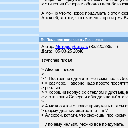
> эти копии Севера и обводов вельботовски
А можно что-то новое придумать в этом фор
Алексей, кстати, что скажешь, про корму В
Re: Тема для поговорить. Про лодки
Автор:
Моторогубитель
(83.220.236.---)
Дата: 05-03-25 20:48
s@nches писал:
> Alexhunt писал:
>
> > Постоянно одни и те же темы про выбо
> > размере. Наверно надо просто посвятит
> реально
> > хороший корпус со стеклом и дистанцие
> > эти копии Севера и обводов вельботовс
>
> А можно что-то новое придумать в этом 
> форму дна, килеватость и т. д.?
> Алексей, кстати, что скажешь, про корму
Ну почему нельзя. Можно все придумать. 