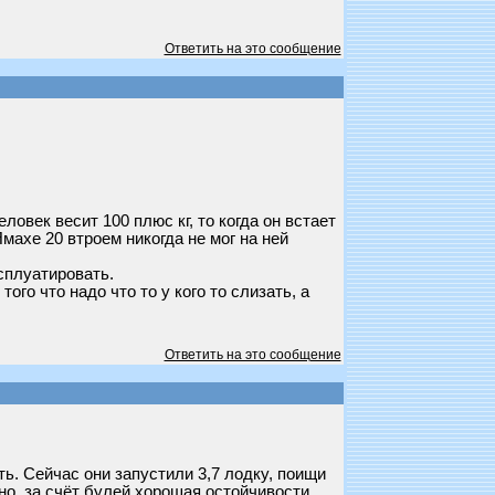
Ответить на это сообщение
ловек весит 100 плюс кг, то когда он встает
Ямахе 20 втроем никогда не мог на ней
ксплуатировать.
ого что надо что то у кого то слизать, а
Ответить на это сообщение
ь. Сейчас они запустили 3,7 лодку, поищи
бно, за счёт булей хорошая остойчивости.