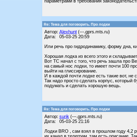
параметрами в требования законодательств
Re: Тема для поговорить. Про лодки
Автор:
Alexhunt
(---.gprs.mts.ru)
Дата: 05-03-25 20:59
Или речь про гидродинамику, форму дна, кил
Хорошая лодка из всего этого и складываетс
Вот ТС начал с того, что речь зашла про Ве
на самый нос лодки, то имеет почти 100 пр
выйти на глиссирование.
И в каждой почти лодке есть такие вот, не
Так надо просто сделать корпус, который бу
подумать и сделать хорошую вещь.
Re: Тема для поговорить. Про лодки
Автор:
surik
(---.gprs.mts.ru)
Дата: 05-03-25 21:16
Лодки BRO , сам взял в прошлом году 4,2 
их канал в телеграм, там есть описание. Та