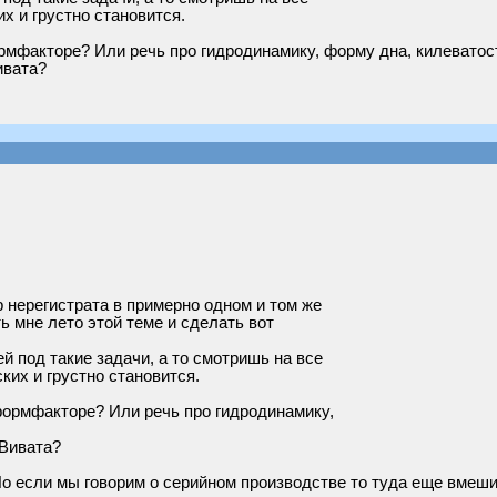
х и грустно становится.
мфакторе? Или речь про гидродинамику, форму дна, килеватость
ивата?
р нерегистрата в примерно одном и том же
ь мне лето этой теме и сделать вот
й под такие задачи, а то смотришь на все
ких и грустно становится.
формфакторе? Или речь про гидродинамику,
 Вивата?
Но если мы говорим о серийном производстве то туда еще вмеш