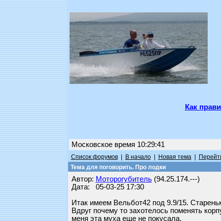
Как прави
Московское время 10:29:41
Список форумов
|
В начало
|
Новая тема
|
Перейти
Тема для поговорить. Про лодки
Автор:
Моторогубитель
(94.25.174.---)
Дата: 05-03-25 17:30
Итак имеем Вельбот42 под 9.9/15. Стареньк
Вдруг почему то захотелось поменять корп
меня эта муха еще не покусала.