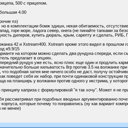
ицепа, 500 с прицепом.
большая 4.00
рочие пэ)
 но в комплектации бомж эдишн, некая обитаемость, отсутствие 
ад, горе море, ладога север, онега (не пинайте тапками за безо
дность дилеров, купить дюраль, крым, сарепту и сделать, РИБ,
жанка 42 и Xstream400. Xstream кроме этого видел в прошлом го
од я9.9/15
арианте на котором можно сделать два рундука спереди, если см
тель предлагает в опциях.
 передний рундук уже есть, ясно плюс еще один и продлить кар
значительно больше кильватость 8гр против 3.5 на волжанке при
 что подобная затея мне ничего особо не даст, получу остойчив
 как поведет себя их набор. при почти одинаковой конструкции 
ща на планширь у волжанки против одного у икстрима, у которо
 принципу каприза с формулировкой "я так хочу". Может я не пр
ебя рассматривал при подобных вводных аргументированно поче
корпуса, которые почему то понравились (ну как вариант ком
м не менее)