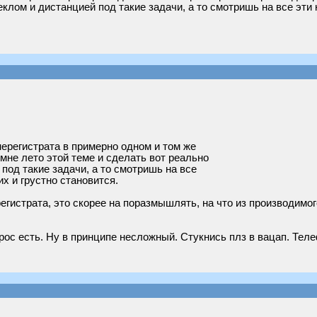
клом и дистанцией под такие задачи, а то смотришь на все эти
нерегистрата в примерно одном и том же
мне лето этой теме и сделать вот реально
под такие задачи, а то смотришь на все
х и грустно становится.
егистрата, это скорее на поразмышлять, на что из производимог
прос есть. Ну в принципе несложный. Стукнись плз в вацап. Тел