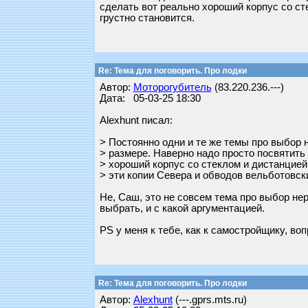
сделать вот реально хороший корпус со сте
грустно становится.
Re: Тема для поговорить. Про лодки
Автор:
Моторогубитель
(83.220.236.---)
Дата: 05-03-25 18:30
Alexhunt писал:
> Постоянно одни и те же темы про выбор 
> размере. Наверно надо просто посвятить 
> хороший корпус со стеклом и дистанцией 
> эти копии Севера и обводов вельботовски
Не, Саш, это не совсем тема про выбор нер
выбрать, и с какой аргументацией.
PS у меня к тебе, как к самостройщику, во
Re: Тема для поговорить. Про лодки
Автор:
Alexhunt
(---.gprs.mts.ru)