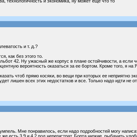
а, технологичность и экономика, ну может еще что то
еватость и т. д.?
я, как без этого то.
льбот 42. Ну ужасный же корпус в плане остойчивости, а если че
оцентную вероятность оказаться за ее бортом. Кроме того, я на 
 сказать чтоб прямо косяки, во вещи при которых ее неприятно э
дет лишен всех этих недостатков и все. Только надо идти не от т
румпель. Мне понравилось, если надо подробностей могу написат
к же есть 3,9 и 4,2 под нерегистрат. Борта низкие, рыбачить удо