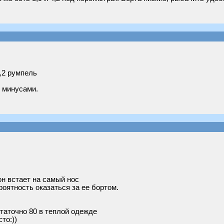
4,2 румпель
 минусами.
 он встает на самый нос
роятность оказаться за ее бортом.
статочно 80 в теплой одежде
то:))