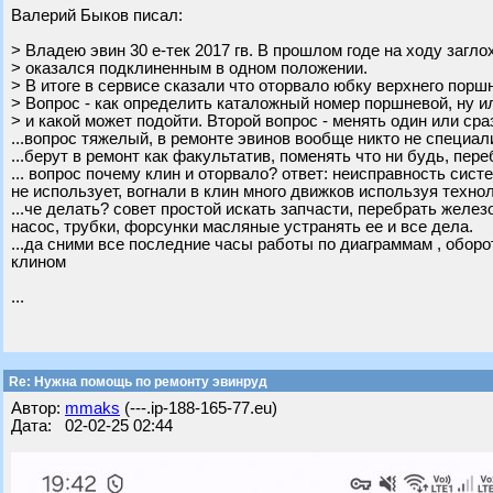
Валерий Быков писал:
> Владею эвин 30 е-тек 2017 гв. В прошлом годе на ходу загло
> оказался подклиненным в одном положении.
> В итоге в сервисе сказали что оторвало юбку верхнего порш
> Вопрос - как определить каталожный номер поршневой, ну ил
> и какой может подойти. Второй вопрос - менять один или сра
...вопрос тяжелый, в ремонте эвинов вообще никто не специал
...берут в ремонт как факультатив, поменять что ни будь, пер
... вопрос почему клин и оторвало? ответ: неисправность сис
не использует, вогнали в клин много движков используя техн
...че делать? совет простой искать запчасти, перебрать жел
насос, трубки, форсунки масляные устранять ее и все дела.
...да сними все последние часы работы по диаграммам , оборо
клином
...
Re: Нужна помощь по ремонту эвинруд
Автор:
mmaks
(---.ip-188-165-77.eu)
Дата: 02-02-25 02:44