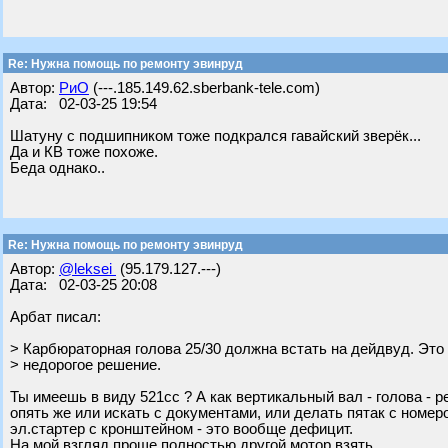
Re: Нужна помощь по ремонту эвинруд
Автор:
РиО
(---.185.149.62.sberbank-tele.com)
Дата: 02-03-25 19:54
Шатуну с подшипником тоже подкрался гавайский зверёк...
Да и КВ тоже похоже.
Беда однако..
Re: Нужна помощь по ремонту эвинруд
Автор:
@leksei
(95.179.127.---)
Дата: 02-03-25 20:08
Арбат писал:
> Карбюраторная голова 25/30 должна встать на дейдвуд. Это
> недорогое решение.
Ты имеешь в виду 521сс ? А как вертикальный вал - голова - р
опять же или искать с документами, или делать пятак с номер
эл.стартер с кронштейном - это вообще дефицит.
На мой взгляд проще полностью другой мотор взять.