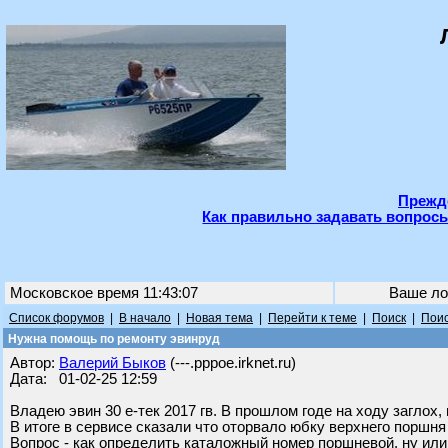
Прежде
Как правильно задавать вопросы
Московское время 11:43:07
Ваше ло
Список форумов
|
В начало
|
Новая тема
|
Перейти к теме
|
Поиск
|
Поис
Нужна помощь по ремонту эвинруд
Автор:
Валерий Быков
(---.pppoe.irknet.ru)
Дата: 01-02-25 12:59
Владею эвин 30 е-тек 2017 гв. В прошлом годе на ходу заглох
В итоге в сервисе сказали что оторвало юбку верхнего поршня
Вопрос - как определить каталожный номер поршневой, ну или 