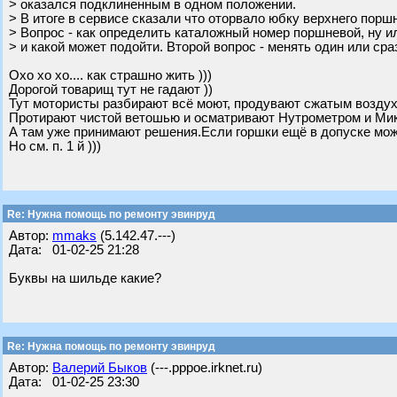
> оказался подклиненным в одном положении.
> В итоге в сервисе сказали что оторвало юбку верхнего порш
> Вопрос - как определить каталожный номер поршневой, ну ил
> и какой может подойти. Второй вопрос - менять один или сра
Охо хо хо.... как страшно жить )))
Дорогой товарищ тут не гадают ))
Тут мотористы разбирают всё моют, продувают сжатым возду
Протирают чистой ветошью и осматривают Нутрометром и Мик
А там уже принимают решения.Если горшки ещё в допуске мо
Но см. п. 1 й )))
Re: Нужна помощь по ремонту эвинруд
Автор:
mmaks
(5.142.47.---)
Дата: 01-02-25 21:28
Буквы на шильде какие?
Re: Нужна помощь по ремонту эвинруд
Автор:
Валерий Быков
(---.pppoe.irknet.ru)
Дата: 01-02-25 23:30