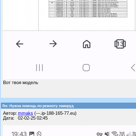
Вот твоя модель
Re: Нужна помощь по ремонту эвинруд
Автор:
mmaks
(---.ip-188-165-77.eu)
Дата: 02-02-25 02:45