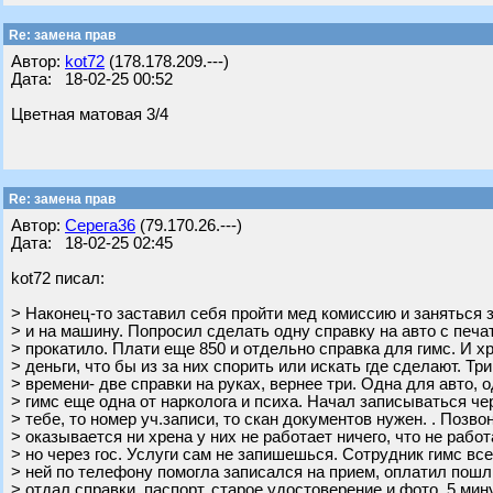
Re: замена прав
Автор:
kot72
(178.178.209.---)
Дата: 18-02-25 00:52
Цветная матовая 3/4
Re: замена прав
Автор:
Серега36
(79.170.26.---)
Дата: 18-02-25 02:45
kot72 писал:
> Наконец-то заставил себя пройти мед комиссию и заняться 
> и на машину. Попросил сделать одну справку на авто с печа
> прокатило. Плати еще 850 и отдельно справка для гимс. И хр
> деньги, что бы из за них спорить или искать где сделают. Тр
> времени- две справки на руках, вернее три. Одна для авто, 
> гимс еще одна от нарколога и психа. Начал записываться чер
> тебе, то номер уч.записи, то скан документов нужен. . Позво
> оказывается ни хрена у них не работает ничего, что не работа
> но через гос. Услуги сам не запишешься. Сотрудник гимс вс
> ней по телефону помогла записался на прием, оплатил пошл
> отдал справки, паспорт, старое удостоверение и фото. 5 мин