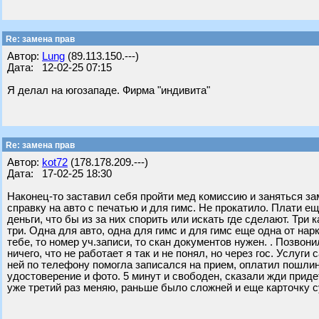
Re: замена прав
Автор:
Lung
(89.113.150.---)
Дата: 12-02-25 07:15
Я делал на югозападе. Фирма "индивита"
Re: замена прав
Автор:
kot72
(178.178.209.---)
Дата: 17-02-25 18:30
Наконец-то заставил себя пройти мед комиссию и заняться за
справку на авто с печатью и для гимс. Не прокатило. Плати ещ
деньги, что бы из за них спорить или искать где сделают. Три 
три. Одна для авто, одна для гимс и для гимс еще одна от нар
тебе, то номер уч.записи, то скан документов нужен. . Позвони
ничего, что не работает я так и не понял, но через гос. Услуг
ней по телефону помогла записался на прием, оплатил пошлину
удостоверение и фото. 5 минут и свободен, сказали жди придет 
уже третий раз меняю, раньше было сложней и еще карточку 