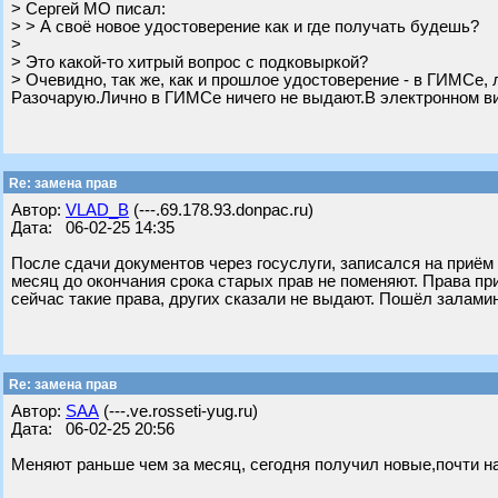
> Сергей МО писал:
> > А своё новое удостоверение как и где получать будешь?
>
> Это какой-то хитрый вопрос с подковыркой?
> Очевидно, так же, как и прошлое удостоверение - в ГИМСе, 
Разочарую.Лично в ГИМСе ничего не выдают.В электронном вид
Re: замена прав
Автор:
VLAD_B
(---.69.178.93.donpac.ru)
Дата: 06-02-25 14:35
После сдачи документов через госуслуги, записался на приëм 
месяц до окончания срока старых прав не поменяют. Права пр
сейчас такие права, других сказали не выдают. Пошëл залами
Re: замена прав
Автор:
SAA
(---.ve.rosseti-yug.ru)
Дата: 06-02-25 20:56
Меняют раньше чем за месяц, сегодня получил новые,почти на