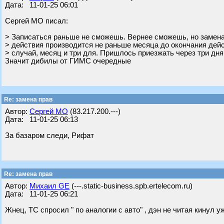
Дата: 11-01-25 06:01
Сергей МО писал:
> Записаться раньше не сможешь. Вернее сможешь, но замена
> действия производится не раньше месяца до окончания дей
> случай, месяц и три для. Пришлось приезжать через три дня
Значит дибилы от ГИМС очередные
Re: замена прав
Автор:
Сергей МО
(83.217.200.---)
Дата: 11-01-25 06:13
За базаром следи, Рифат
Re: замена прав
Автор:
Михаил GE
(---.static-business.spb.ertelecom.ru)
Дата: 11-01-25 06:21
Жнец, ТС спросил " по аналогии с авто" , дэн не читая кинул 