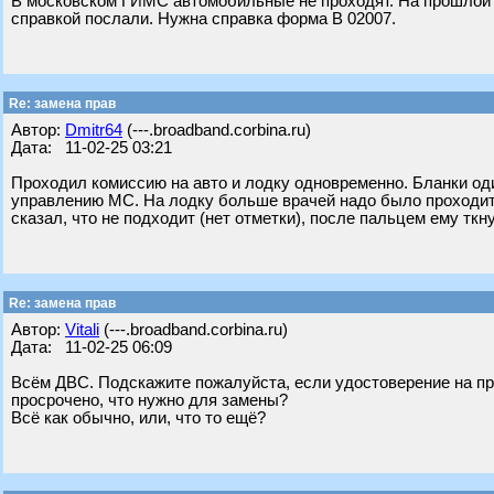
В московском ГИМС автомобильные не проходят. На прошлой 
справкой послали. Нужна справка форма В 02007.
Re: замена прав
Автор:
Dmitr64
(---.broadband.corbina.ru)
Дата: 11-02-25 03:21
Проходил комиссию на авто и лодку одновременно. Бланки оди
управлению МС. На лодку больше врачей надо было проходить
сказал, что не подходит (нет отметки), после пальцем ему ткну
Re: замена прав
Автор:
Vitali
(---.broadband.corbina.ru)
Дата: 11-02-25 06:09
Всём ДВС. Подскажите пожалуйста, если удостоверение на пр
просрочено, что нужно для замены?
Всë как обычно, или, что то ещё?