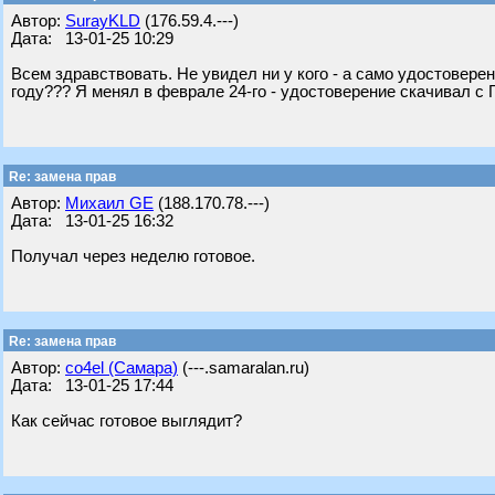
Автор:
SurayKLD
(176.59.4.---)
Дата: 13-01-25 10:29
Всем здравствовать. Не увидел ни у кого - а само удостовер
году??? Я менял в феврале 24-го - удостоверение скачивал с 
Re: замена прав
Автор:
Михаил GE
(188.170.78.---)
Дата: 13-01-25 16:32
Получал через неделю готовое.
Re: замена прав
Автор:
co4el (Самара)
(---.samaralan.ru)
Дата: 13-01-25 17:44
Как сейчас готовое выглядит?