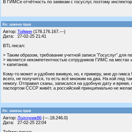
В ГИМСе отчётность по заявкам с госуслуг, поэтому инспекто
Re: замена прав
Автор:
Тоймин
(178.176.167.---)
Дата: 27-02-25 21:41
BTL писал:
> Таким образом, требование учетной записи "Госуслуг" для п
> является некомпетентностью сотрудников ГИМС на местах 
> капитанов.
Кому-то может и удобнее вживую, но, к примеру, мне до гимса 
всего, не получится, то есть всё множим на два. На кой ляд т
немогу. Отправил сканы, записался на удобную дату и время, п
паспортом СССР живёт, а российский принципиально не желае
Re: замена прав
Автор:
Лодочник86
(---.18.246.0)
Дата: 27-02-25 22:04