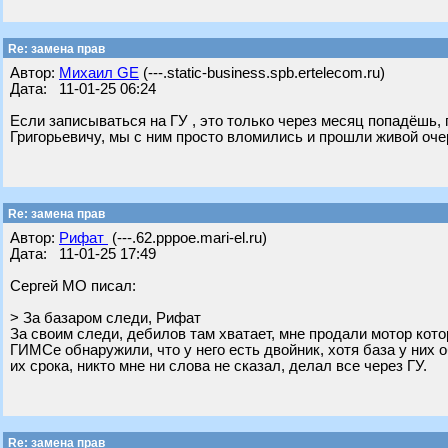
Re: замена прав
Автор:
Михаил GE
(---.static-business.spb.ertelecom.ru)
Дата: 11-01-25 06:24
Если записываться на ГУ , это только через месяц попадёшь,
Григорьевичу, мы с ним просто вломились и прошли живой оч
Re: замена прав
Автор:
Рифат
(---.62.pppoe.mari-el.ru)
Дата: 11-01-25 17:49
Сергей МО писал:
> За базаром следи, Рифат
За своим следи, дебилов там хватает, мне продали мотор кото
ГИМСе обнаружили, что у него есть двойник, хотя база у них 
их срока, никто мне ни слова не сказал, делал все через ГУ.
Re: замена прав