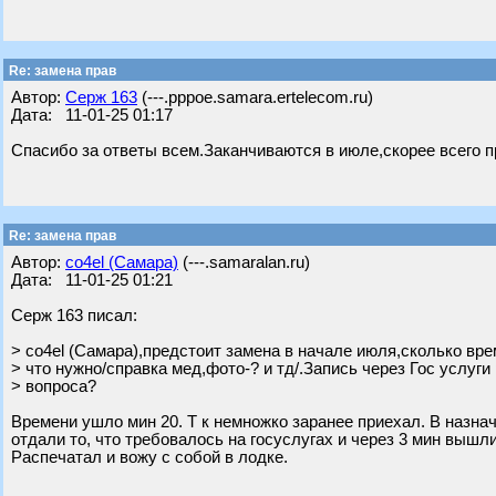
Re: замена прав
Автор:
Серж 163
(---.pppoe.samara.ertelecom.ru)
Дата: 11-01-25 01:17
Спасибо за ответы всем.Заканчиваются в июле,скорее всего п
Re: замена прав
Автор:
co4el (Самара)
(---.samaralan.ru)
Дата: 11-01-25 01:21
Серж 163 писал:
> co4el (Самара),предстоит замена в начале июля,сколько вр
> что нужно/справка мед,фото-? и тд/.Запись через Гос услуги
> вопроса?
Времени ушло мин 20. Т к немножко заранее приехал. В назна
отдали то, что требовалось на госуслугах и через 3 мин вышли
Распечатал и вожу с собой в лодке.