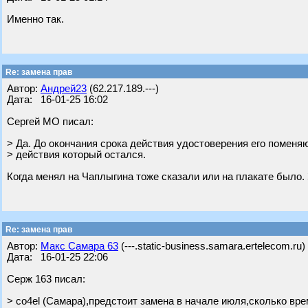
Именно так.
Re: замена прав
Автор:
Андрей23
(62.217.189.---)
Дата: 16-01-25 16:02
Сергей МО писал:
> Да. До окончания срока действия удостоверения его поменяю
> действия который остался.
Когда менял на Чаплыгина тоже сказали или на плакате было.
Re: замена прав
Автор:
Макс Самара 63
(---.static-business.samara.ertelecom.ru)
Дата: 16-01-25 22:06
Серж 163 писал:
> co4el (Самара),предстоит замена в начале июля,сколько вр