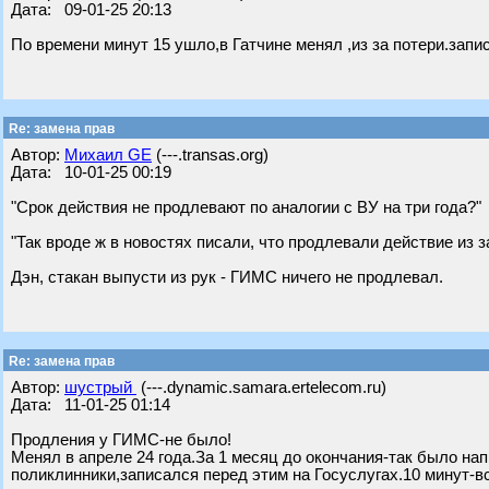
Дата: 09-01-25 20:13
По времени минут 15 ушло,в Гатчине менял ,из за потери.зап
Re: замена прав
Автор:
Михаил GE
(---.transas.org)
Дата: 10-01-25 00:19
"Срок действия не продлевают по аналогии с ВУ на три года?"
"Так вроде ж в новостях писали, что продлевали действие из з
Дэн, стакан выпусти из рук - ГИМС ничего не продлевал.
Re: замена прав
Автор:
шустрый
(---.dynamic.samara.ertelecom.ru)
Дата: 11-01-25 01:14
Продления у ГИМС-не было!
Менял в апреле 24 года.За 1 месяц до окончания-так было на
поликлинники,записался перед этим на Госуслугах.10 минут-в