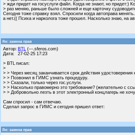
> жди придет на госуслуги файл. Когда не знают, но придет:) К
> раз меняю, раньше было сложней и еще карточку судоводит
Сегодня тоже справку взял. Спросили когда автоправа менять..
а нет.(( Психа и нарколога тоже прошел. Насколько знаю, на ав
Re: замена прав
Автор:
BTL
(---.sferos.com)
Дата: 27-02-25 17:23
> BTL писал:
>
> > Через месяц заканчивается срок действия удостоверения 
> > Позвонил в ГИМС узнать процедуру.
> > Сказали, только через гос.услуги.
> > Насколько правомерно это требование? (желательно с сс
> > Добровольно лезть в этот электронный концлагерь не хочу
Сам спросил - сам отвечаю.
Сделал запрос в ГИМС и сегодня пришел ответ:
Re: замена прав