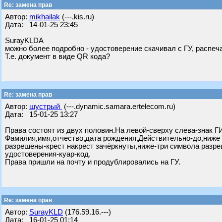
Re: замена прав
Автор:
mikhailak
(---.kis.ru)
Дата: 14-01-25 23:45
SurayKLDА
можно более подробно - удостоверение скачивал с ГУ, распеч
Т.е. документ в виде QR кода?
Re: замена прав
Автор:
шустрый
(---.dynamic.samara.ertelecom.ru)
Дата: 15-01-25 13:27
Права состоят из двух половин.На левой-сверху слева-знак 
Фамилия,имя,отчество,дата рождения,Действительно-до,ниже 
разрешены-крест накрест зачёркнуты,ниже-три символа разр
удостоверения-куар-код.
Права пришли на почту и продублировались на ГУ.
Re: замена прав
Автор:
SurayKLD
(176.59.16.---)
Дата: 16-01-25 01:14