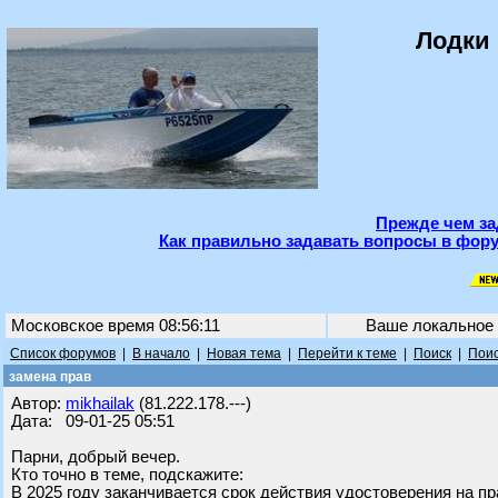
Лодки 
Прежде чем за
Как правильно задавать вопросы в фору
Московское время 08:56:11
Ваше локальное
Список форумов
|
В начало
|
Новая тема
|
Перейти к теме
|
Поиск
|
Поис
замена прав
Автор:
mikhailak
(81.222.178.---)
Дата: 09-01-25 05:51
Парни, добрый вечер.
Кто точно в теме, подскажите:
В 2025 году заканчивается срок действия удостоверения на 