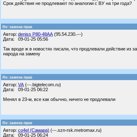
Срок действия не продлевают по аналогии с ВУ на три года?
Re: замена прав
Автор:
deniss Р80-48АА
(95.54.230.---)
Дата: 09-01-25 05:56
Так вроде ж в новостях писали, что продлевали действие из 
народа на замену
Re: замена прав
Автор:
VA
(---.bigtelecom.ru)
Дата: 09-01-25 06:22
Менял в 23-м, все как обычно, ничего не продлевали
Re: замена прав
Автор:
co4el (Самара)
(---.szn-rsk.metromax.ru)
Дата: 09-01-25 06:24