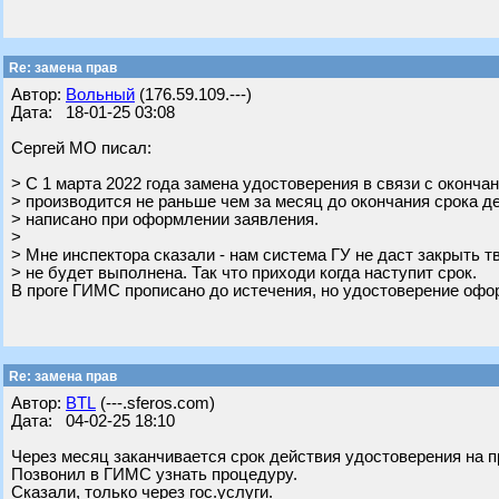
Re: замена прав
Автор:
Вольный
(176.59.109.---)
Дата: 18-01-25 03:08
Сергей МО писал:
> С 1 марта 2022 года замена удостоверения в связи с оконча
> производится не раньше чем за месяц до окончания срока де
> написано при оформлении заявления.
>
> Мне инспектора сказали - нам система ГУ не даст закрыть т
> не будет выполнена. Так что приходи когда наступит срок.
В проге ГИМС прописано до истечения, но удостоверение офор
Re: замена прав
Автор:
BTL
(---.sferos.com)
Дата: 04-02-25 18:10
Через месяц заканчивается срок действия удостоверения на 
Позвонил в ГИМС узнать процедуру.
Сказали, только через гос.услуги.