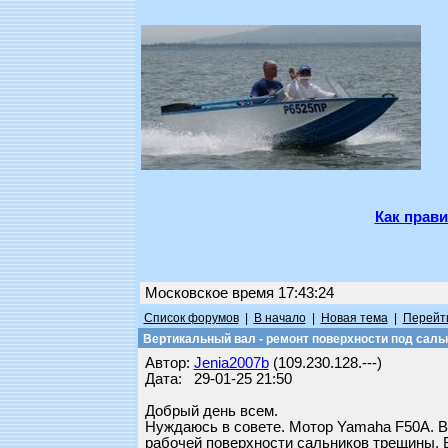
Как прави
Московское время 17:43:24
Список форумов
|
В начало
|
Новая тема
|
Перейти
Вертикальный вал - ремонт поверхности под саль
Автор:
Jenia2007b
(109.230.128.---)
Дата: 29-01-25 21:50
Добрый день всем.
Нуждаюсь в совете. Мотор Yamaha F50A. В 
рабочей поверхности сальников трещины. Ви