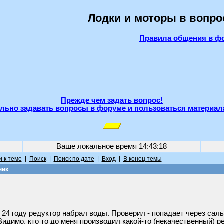
Лодки и моторы в вопро
Правила общения в ф
Прежде чем задать вопрос!
льно задавать вопросы в форуме и пользоваться материал
Ваше локальное время
14:43:18
 к теме
|
Поиск
|
Поиск по дате
|
Вход
|
В конец темы
ник
24 году редуктор набрал воды. Проверил - попадает через сальн
димо, кто то до меня производил какой-то (некачественный) рем