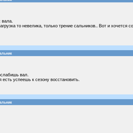
с вала.
агрузка то невелика, только трение сальников.. Вот и хочется со
сальник
ослабишь вал.
 есть успеешь к сезону восстановить.
сальник