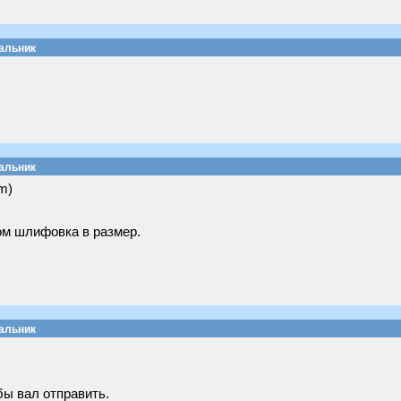
сальник
сальник
m)
ом шлифовка в размер.
сальник
 бы вал отправить.