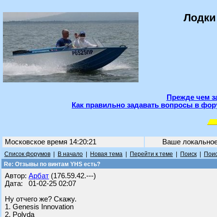
Лодки
Прежде чем з
Как правильно задавать вопросы в фор
Московское время 14:20:21
Ваше локально
Список форумов
|
В начало
|
Новая тема
|
Перейти к теме
|
Поиск
|
Поис
Re: Отзывы по винтам YHS есть?
Автор:
Арбат
(176.59.42.---)
Дата: 01-02-25 02:07
Ну отчего же? Cкажу.
1. Genesis Innovation
2. Polyda