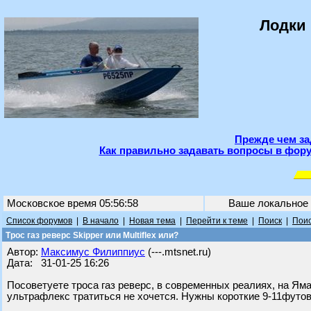
Лодки 
Прежде чем за
Как правильно задавать вопросы в фору
Московское время 05:56:58
Ваше локальное
Список форумов
|
В начало
|
Новая тема
|
Перейти к теме
|
Поиск
|
Поис
Трос газ реверс Skipper или Multiflex или?
Автор:
Максимус Филиппиус
(---.mtsnet.ru)
Дата: 31-01-25 16:26
Посоветуете троса газ реверс, в современных реалиях, на Яма
ультрафлекс тратиться не хочется. Нужны короткие 9-11футо