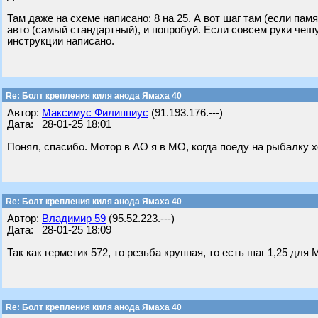
Там даже на схеме написано: 8 на 25. А вот шаг там (если памя
авто (самый стандартный), и попробуй. Если совсем руки чешут
инструкции написано.
Re: Болт крепления киля анода Ямаха 40
Автор:
Максимус Филиппиус
(91.193.176.---)
Дата: 28-01-25 18:01
Понял, спасибо. Мотор в АО я в МО, когда поеду на рыбалку хо
Re: Болт крепления киля анода Ямаха 40
Автор:
Владимир 59
(95.52.223.---)
Дата: 28-01-25 18:09
Так как герметик 572, то резьба крупная, то есть шаг 1,25 для 
Re: Болт крепления киля анода Ямаха 40