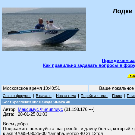
Лодки 
Прежде чем за
Как правильно задавать вопросы в фору
Московское время 19:49:51
Ваше локальное
Список форумов
|
В начало
|
Новая тема
|
Перейти к теме
|
Поиск
|
Поис
Болт крепления киля анода Ямаха 40
Автор:
Максимус Филиппиус
(91.193.176.---)
Дата: 28-01-25 01:03
Всем добра.
Подскажите пожалуйста шаг резьбы и длину болта, который к
к акп 97095-08025-00 Yamaha, мотор 40 2т 12год