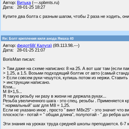
Автор:
Витька
(---.spbmts.ru)
Дата: 28-01-25 18:27
Купите два болта с разным шагом, чтобы 2 раза не ходить, они
Re: Болт крепления киля анода Ямаха 40
Автор:
федот68( Калуга)
(89.113.98.---)
Дата: 28-01-25 21:07
BorisMan писал:
> Там даже на схеме написано: 8 на 25. А вот шаг там (если па
> 1.25, а 1.5. Возьми подходящий болтик от авто (самый станд
> Если совсем руки чешутся, купишь потом из нержи. Ставить н
> инструкции написано.
Кгхм...
М 8×1,5...
Я такую резьбу ни разу в жизни не держала руках...
Резьба увеличенного шага - это спец. резьбы . Применяется кра
" нормальный" шаг для М8 = 1,25.
Если не указано иное , просто " винт М8х25" - это значит что 
плоскости - потай = " общая длина", полупотай - " до ребра шл
Эти знания на уроках труда средней школы преподаются. 6-7 к