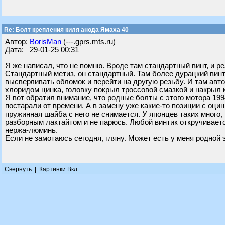
Re: Болт крепления киля анода Ямаха 40
Автор:
BorisMan
(---.gprs.mts.ru)
Дата: 29-01-25 00:31
Я же написал, что не помню. Вроде там стандартный винт, и ре
Стандартный метиз, он стандартный. Там более дурацкий винт
высверливать обломок и перейти на другую резьбу. И там авто
хлоридом цинка, головку покрыл троссовой смазкой и накрыл 
Я вот обратил внимание, что родные болты с этого мотора 199
постарали от времени. А в замену уже какие-то позиции с оцин
пружинная шайба с него не снимается. У японцев таких много, 
разборным лактайтом и не парюсь. Любой винтик откручиваетс
нержа-люминь.
Если не замотаюсь сегодня, гляну. Может есть у меня родной э
Свернуть
|
Картинки Вкл.