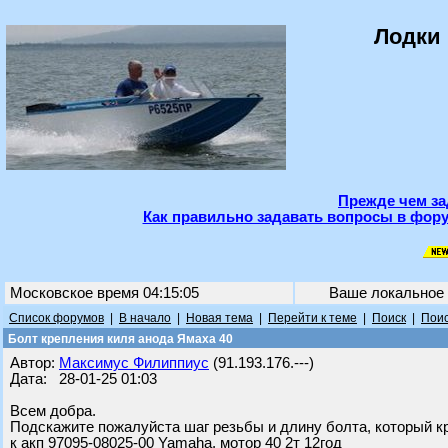
Лодки 
Прежде чем за
Как правильно задавать вопросы в фору
Московское время 04:15:05
Ваше локальное
Список форумов
|
В начало
|
Новая тема
|
Перейти к теме
|
Поиск
|
Поис
Болт крепления киля анода Ямаха 40
Автор:
Максимус Филиппиус
(91.193.176.---)
Дата: 28-01-25 01:03
Всем добра.
Подскажите пожалуйста шаг резьбы и длину болта, который к
к акп 97095-08025-00 Yamaha, мотор 40 2т 12год