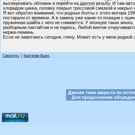
высверливать обломок и перейти на другую резьбу. И там авто
хлоридом цинка, головку покрыл троссовой смазкой и накрыл 
Я вот обратил внимание, что родные болты с этого мотора 199
постарали от времени. А в замену уже какие-то позиции с оцин
пружинная шайба с него не снимается. У японцев таких много, 
разборным лактайтом и не парюсь. Любой винтик откручиваетс
нержа-люминь.
Если не замотаюсь сегодня, гляну. Может есть у меня родной э
Свернуть
|
Картинки Выкл.
Данная тема закрыта по исте
Для продолжения обсуждени