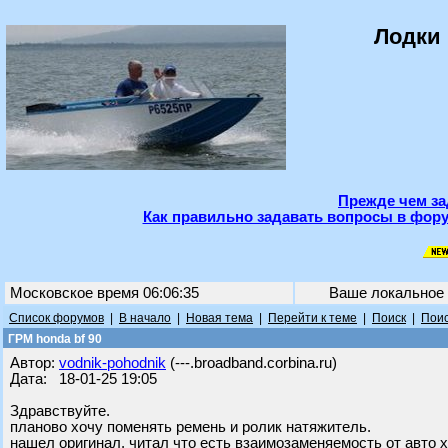
Лодки 
Прежде чем за
Как правильно задавать вопросы в фору
Московское время 06:06:35
Ваше локальное
Список форумов
|
В начало
|
Новая тема
|
Перейти к теме
|
Поиск
|
Поис
ГРМ honda bf 90
Автор:
vodnik-pohodnik
(---.broadband.corbina.ru)
Дата: 18-01-25 19:05
Здравствуйте.
планово хочу поменять ремень и ролик натяжитель.
нашел оригинал. читал что есть взаимозаменяемость от авто хо