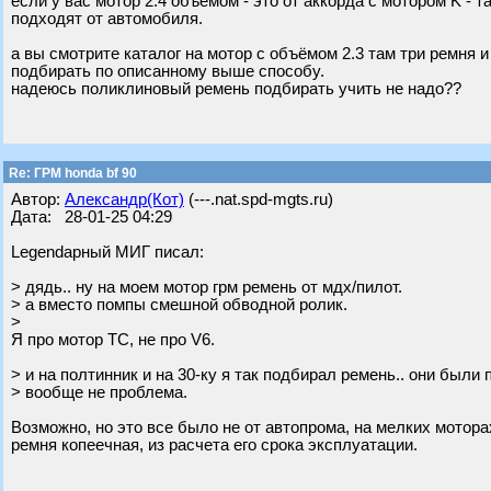
если у вас мотор 2.4 объёмом - это от аккорда с мотором K - 
подходят от автомобиля.
а вы смотрите каталог на мотор с объёмом 2.3 там три ремня и
подбирать по описанному выше способу.
надеюсь поликлиновый ремень подбирать учить не надо??
Re: ГРМ honda bf 90
Автор:
Александр(Кот)
(---.nat.spd-mgts.ru)
Дата: 28-01-25 04:29
Legendарный МИГ писал:
> дядь.. ну на моем мотор грм ремень от мдх/пилот.
> а вместо помпы смешной обводной ролик.
>
Я про мотор ТС, не про V6.
> и на полтинник и на 30-ку я так подбирал ремень.. они были 
> вообще не проблема.
Возможно, но это все было не от автопрома, на мелких моторах
ремня копеечная, из расчета его срока эксплуатации.