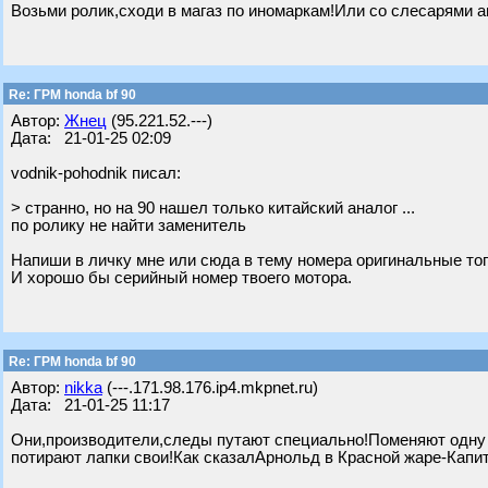
Возьми ролик,сходи в магаз по иномаркам!Или со слесарями а
Re: ГРМ honda bf 90
Автор:
Жнец
(95.221.52.---)
Дата: 21-01-25 02:09
vodnik-pohodnik писал:
> странно, но на 90 нашел только китайский аналог ...
по ролику не найти заменитель
Напиши в личку мне или сюда в тему номера оригинальные того
И хорошо бы серийный номер твоего мотора.
Re: ГРМ honda bf 90
Автор:
nikka
(---.171.98.176.ip4.mkpnet.ru)
Дата: 21-01-25 11:17
Они,производители,следы путают специально!Поменяют одну 
потирают лапки свои!Как сказалАрнольд в Красной жаре-Капи