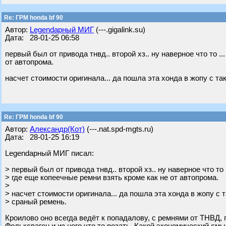
Re: ГРМ honda bf 90
Автор:
Legendарный МИГ
(---.gigalink.su)
Дата: 28-01-25 06:58
первый был от привода тнвд.. второй хз.. ну наверное что то .
от автопрома.
насчет стоимости оригинала... да пошла эта хонда в жопу с т
Re: ГРМ honda bf 90
Автор:
Александр(Кот)
(---.nat.spd-mgts.ru)
Дата: 28-01-25 16:19
Legendарный МИГ писал:
> первый был от привода тнвд.. второй хз.. ну наверное что то 
> где еще копеечные ремни взять кроме как не от автопрома.
>
> насчет стоимости оригинала... да пошла эта хонда в жопу с 
> сраный ремень.
Кроилово оно всегда ведёт к попадалову, с ремнями от ТНВД, г