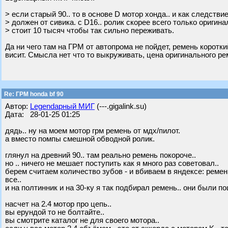
> если старый 90.. то в основе D мотор хонда.. и как следств
> должен от сивика. с D16.. ролик скорее всего только оригинал.
> стоит 10 тысяч чтобы так сильно переживать.
Да ни чего там на ГРМ от автопрома не пойдет, ремень коротк
висит. Смысла нет что то выкруживать, цена оригинального ре
Re: ГРМ honda bf 90
Автор:
Legendарный МИГ
(---.gigalink.su)
Дата: 28-01-25 01:25
дядь.. ну на моем мотор грм ремень от мдх/пилот.
а вместо помпы смешной обводной ролик.
глянул на древний 90.. там реально ремень покороче..
но .. ничего не мешает поступить как я много раз советовал..
берем считаем количество зубов - и вбиваем в яндексе: ремен
все..
и на полтинник и на 30-ку я так подбирал ремень.. они были п
насчет на 2.4 мотор про цепь..
вы ерундой то не болтайте..
вы смотрите каталог не для своего мотора..