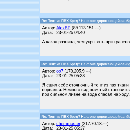
Re: Тент из ПВХ бред? На фоне дорожающей санб
Автор:
AlexBP
(89.113.151.---)
Дата: 23-01-25 04:40
А какая разница, чем укрывать при транспо
Re: Тент из ПВХ бред? На фоне дорожающей санб
Автор:
oo7
(178.205.9.---)
Дата: 23-01-25 05:33
Я сшил себе стояночный тент из пвх ткани 
порвался. Немного вид помятый становится
при сильном ливне на воде спасал на ходу.
Re: Тент из ПВХ бред? На фоне дорожающей санб
Автор:
chemmaster
(217.70.18.---)
Дата: 23-01-25 05:37