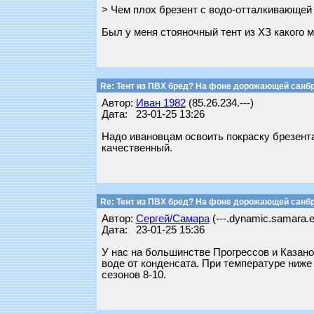
> Чем плох брезент с водо-отталкивающей 
Был у меня стояночный тент из ХЗ какого 
Re: Тент из ПВХ бред? На фоне дорожающей санб
Автор:
Иван 1982
(85.26.234.---)
Дата: 23-01-25 13:26
Надо ивановцам освоить покраску брезента
качественный.
Re: Тент из ПВХ бред? На фоне дорожающей санб
Автор:
Сергей/Самара
(---.dynamic.samara.e
Дата: 23-01-25 15:36
У нас на большинстве Прогрессов и Казанок
воде от конденсата. При температуре ниже
сезонов 8-10.