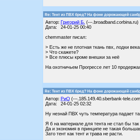
Re: Тент из ПВХ бред? На фоне дорожающей санб
Автор:
Григорий Б.
(---.broadband.corbina.ru)
Дата: 24-01-25 00:40
chemmaster писал:
> Есть же не плотная ткань пвх, лодки век
> Что скажете?
> Все плюсы кроме внешки за неё
На охотничьем Прогрессе лет 10 продержал
Re: Тент из ПВХ бред? На фоне дорожающей санб
Автор:
РиО
(---.185.149.40.sberbank-tele.com
Дата: 24-01-25 02:32
Ну незнай ПВХ чуть температура падает та
Я б на материале для тента не стал бы так
Да и экономия в принципе не такая больша
Зато тент как тент и трава не расти.