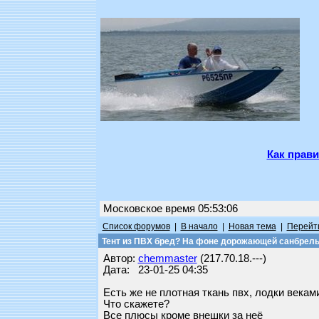
Как прави
Московское время 05:53:06
Список форумов
|
В начало
|
Новая тема
|
Перейти
Тент из ПВХ бред? На фоне дорожающей санбрел
Автор:
chemmaster
(217.70.18.---)
Дата: 23-01-25 04:35
Есть же не плотная ткань пвх, лодки векам
Что скажете?
Все плюсы кроме внешки за неё