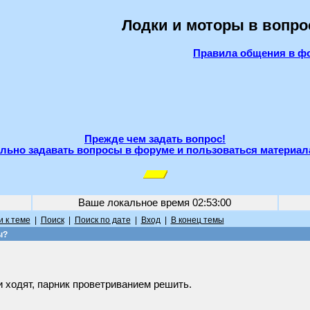
Лодки и моторы в вопро
Правила общения в ф
Прежде чем задать вопрос!
льно задавать вопросы в форуме и пользоваться материал
Ваше локальное время
02:53:00
 к теме
|
Поиск
|
Поиск по дате
|
Вход
|
В конец темы
ы?
и ходят, парник проветриванием решить.