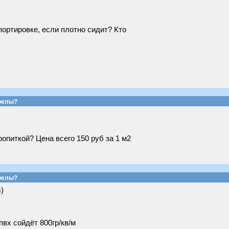
портировке, если плотно сидит? Кто
релы?
опиткой? Цена всего 150 руб за 1 м2
релы?
)
пвх сойдёт 800гр/кв/м