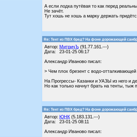
А если лодка путёвая то как перед реальн
Не зачёт.
Тут хошь не хошь а марку держать придётс
Re: Тент из ПВХ бред? На фоне дорожающей санб
Автор:
МитричЪ
(91.77.161.---)
Дата: 23-01-25 06:17
Александр Иваново писал:
> Чем плох брезент с водо-отталкивающей 
На Прогрессы- Казанки и УАЗЫ из него и де
Но как только начнут брать на тенты, тыж 
Re: Тент из ПВХ бред? На фоне дорожающей санб
Автор:
ЮНК
(5.183.131.---)
Дата: 23-01-25 08:11
Александр Иваново писал: