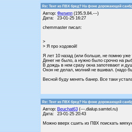
Re: Тент из ПВХ бред? На фоне дорожающей санб
Автор:
Филипп
(195.9.84.---)
Дата: 23-01-25 16:27
chemmaster писал:
>
> Я про ходовой!
Я лет 10 назад (или больше, не помню уже 
Денег не было, а нужно было срочно на рыба
В дождь в нем сразу окна запотевают и душ
Окон не делал, молний не вшивал. (надо б
Весной буду менять банер. Все таки устала
Re: Тент из ПВХ бред? На фоне дорожающей санб
Автор:
Beuchat63
(---.dialup.samtel.ru)
Дата: 23-01-25 20:43
Можно вверх сшить из ПВХ поискать мягкую