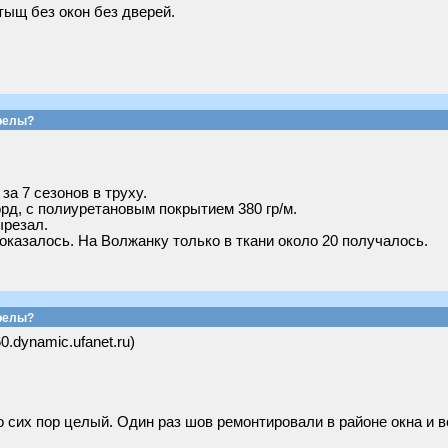
тыщ без окон без дверей.
релы?
а 7 сезонов в труху.
орд, с полиуретановым покрытием 380 гр/м.
ырезал.
оказалось. На Волжанку только в ткани около 20 получалось.
релы?
60.dynamic.ufanet.ru)
о сих пор целый. Один раз шов ремонтировали в районе окна и в