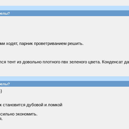
релы?
ами ходят, парник проветриванием решить.
ся тент из довольно плотного пвх зеленого цвета. Конденсат да
релы?
)
к становится дубовой и ломкой
 сильно экономить.
я.