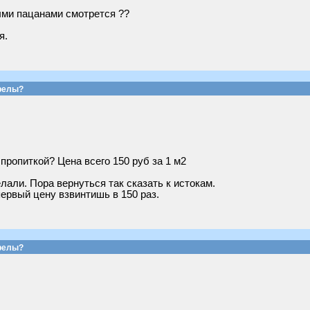
ыми пацанами смотрется ??
я.
релы?
пропиткой? Цена всего 150 руб за 1 м2
лали. Пора вернуться так сказать к истокам.
первый цену взвинтишь в 150 раз.
релы?