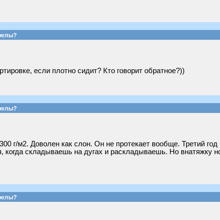
релы?
ртировке, если плотно сидит? Кто говорит обратное?))
релы?
300 г/м2. Доволен как слон. Он не протекает вообще. Третий го
, когда складываешь на дугах и раскладываешь. Но внатяжку н
релы?