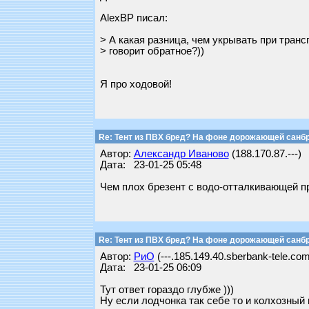
AlexBP писал:
> А какая разница, чем укрывать при транс
> говорит обратное?))
Я про ходовой!
Re: Тент из ПВХ бред? На фоне дорожающей санб
Автор:
Александр Иваново
(188.170.87.---)
Дата: 23-01-25 05:48
Чем плох брезент с водо-отталкивающей пр
Re: Тент из ПВХ бред? На фоне дорожающей санб
Автор:
РиО
(---.185.149.40.sberbank-tele.com
Дата: 23-01-25 06:09
Тут ответ гораздо глубже )))
Ну если лодчонка так себе то и колхозный 