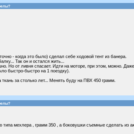
релы?
точно - когда это было) сделал себе ходовой тент из банера.
лку... Так он и остался жить...
но. Но от ливня спасает. Идти на моторе, при этом, можно. Даже
ыло быстро-быстро на 1 поездку).
 ткань за столько лет... Менять буду на ПВХ 450 грамм.
релы?
 типа мехлера , грамм 350 , а боковушки съемные сделать из а