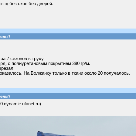
тыщ без окон без дверей.
релы?
а 7 сезонов в труху.
орд, с полиуретановым покрытием 380 гр/м.
ырезал.
оказалось. На Волжанку только в ткани около 20 получалось.
релы?
60.dynamic.ufanet.ru)