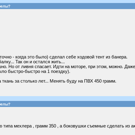
релы?
точно - когда это было) сделал себе ходовой тент из банера.
лку... Так он и остался жить...
но. Но от ливня спасает. Идти на моторе, при этом, можно. Даже
ыло быстро-быстро на 1 поездку).
 ткань за столько лет... Менять буду на ПВХ 450 грамм.
релы?
 типа мехлера , грамм 350 , а боковушки съемные сделать из а