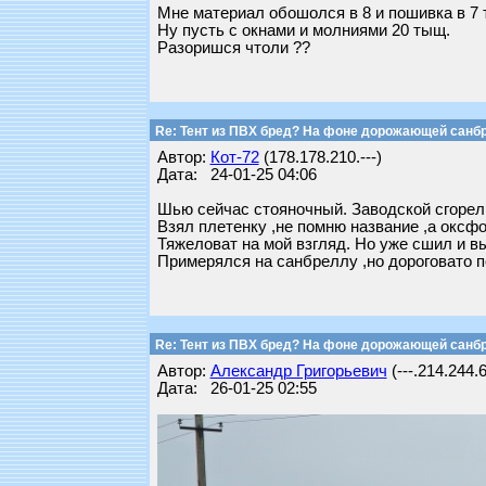
Мне материал обошолся в 8 и пошивка в 7 
Ну пусть с окнами и молниями 20 тыщ.
Разоришся чтоли ??
Re: Тент из ПВХ бред? На фоне дорожающей санб
Автор:
Кот-72
(178.178.210.---)
Дата: 24-01-25 04:06
Шью сейчас стояночный. Заводской сгорел з
Взял плетенку ,не помню название ,а оксф
Тяжеловат на мой взгляд. Но уже сшил и в
Примерялся на санбреллу ,но дороговато п
Re: Тент из ПВХ бред? На фоне дорожающей санб
Автор:
Александр Григорьевич
(---.214.244.
Дата: 26-01-25 02:55