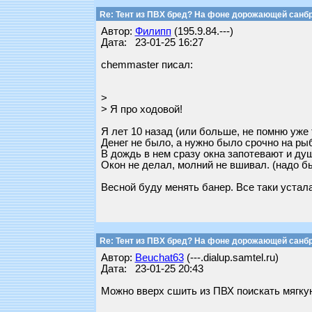
Re: Тент из ПВХ бред? На фоне дорожающей санб
Автор:
Филипп
(195.9.84.---)
Дата: 23-01-25 16:27
chemmaster писал:
>
> Я про ходовой!
Я лет 10 назад (или больше, не помню уже 
Денег не было, а нужно было срочно на рыба
В дождь в нем сразу окна запотевают и душ
Окон не делал, молний не вшивал. (надо б
Весной буду менять банер. Все таки устала
Re: Тент из ПВХ бред? На фоне дорожающей санб
Автор:
Beuchat63
(---.dialup.samtel.ru)
Дата: 23-01-25 20:43
Можно вверх сшить из ПВХ поискать мягкую