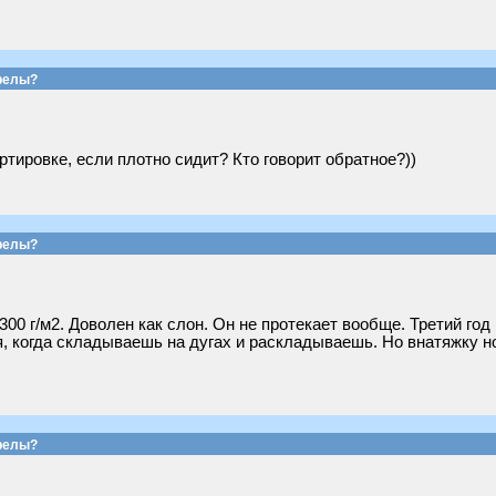
релы?
ртировке, если плотно сидит? Кто говорит обратное?))
релы?
300 г/м2. Доволен как слон. Он не протекает вообще. Третий го
, когда складываешь на дугах и раскладываешь. Но внатяжку н
релы?