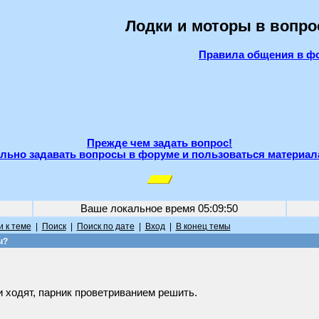
Лодки и моторы в вопро
Правила общения в ф
Прежде чем задать вопрос!
льно задавать вопросы в форуме и пользоваться материал
Ваше локальное время
05:09:50
 к теме
|
Поиск
|
Поиск по дате
|
Вход
|
В конец темы
ы?
и ходят, парник проветриванием решить.