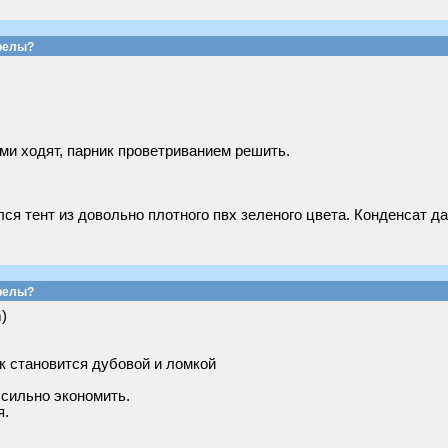
релы?
ами ходят, парник проветриванием решить.
ся тент из довольно плотного пвх зеленого цвета. Конденсат да
релы?
)
к становится дубовой и ломкой
 сильно экономить.
я.