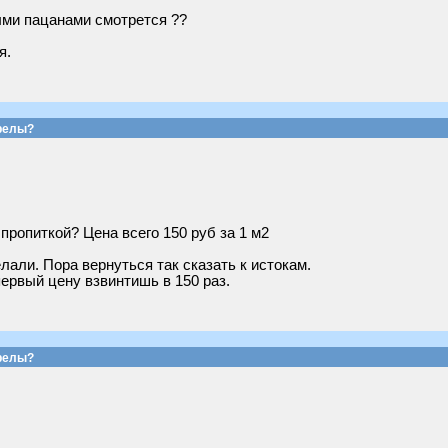
ыми пацанами смотрется ??
я.
релы?
пропиткой? Цена всего 150 руб за 1 м2
лали. Пора вернуться так сказать к истокам.
первый цену взвинтишь в 150 раз.
релы?