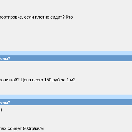
портировке, если плотно сидит? Кто
релы?
опиткой? Цена всего 150 руб за 1 м2
релы?
)
пвх сойдёт 800гр/кв/м