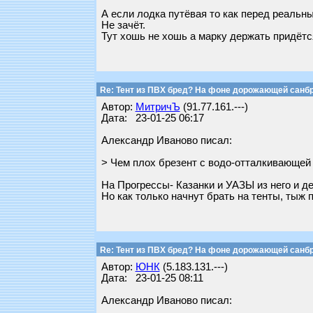
А если лодка путёвая то как перед реальн
Не зачёт.
Тут хошь не хошь а марку держать придётс
Re: Тент из ПВХ бред? На фоне дорожающей санб
Автор:
МитричЪ
(91.77.161.---)
Дата: 23-01-25 06:17
Александр Иваново писал:
> Чем плох брезент с водо-отталкивающей 
На Прогрессы- Казанки и УАЗЫ из него и де
Но как только начнут брать на тенты, тыж 
Re: Тент из ПВХ бред? На фоне дорожающей санб
Автор:
ЮНК
(5.183.131.---)
Дата: 23-01-25 08:11
Александр Иваново писал: