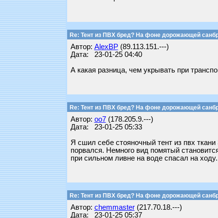
Re: Тент из ПВХ бред? На фоне дорожающей санб
Автор:
AlexBP
(89.113.151.---)
Дата: 23-01-25 04:40
А какая разница, чем укрывать при транспо
Re: Тент из ПВХ бред? На фоне дорожающей санб
Автор:
oo7
(178.205.9.---)
Дата: 23-01-25 05:33
Я сшил себе стояночный тент из пвх ткани 
порвался. Немного вид помятый становится
при сильном ливне на воде спасал на ходу.
Re: Тент из ПВХ бред? На фоне дорожающей санб
Автор:
chemmaster
(217.70.18.---)
Дата: 23-01-25 05:37