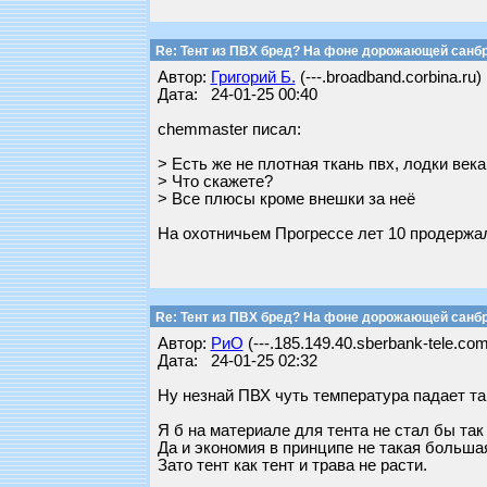
Re: Тент из ПВХ бред? На фоне дорожающей санб
Автор:
Григорий Б.
(---.broadband.corbina.ru)
Дата: 24-01-25 00:40
chemmaster писал:
> Есть же не плотная ткань пвх, лодки век
> Что скажете?
> Все плюсы кроме внешки за неё
На охотничьем Прогрессе лет 10 продержал
Re: Тент из ПВХ бред? На фоне дорожающей санб
Автор:
РиО
(---.185.149.40.sberbank-tele.com
Дата: 24-01-25 02:32
Ну незнай ПВХ чуть температура падает та
Я б на материале для тента не стал бы так
Да и экономия в принципе не такая больша
Зато тент как тент и трава не расти.