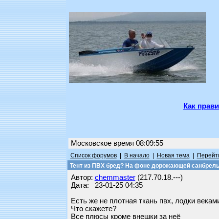
Как прави
Московское время 08:09:55
Список форумов
|
В начало
|
Новая тема
|
Перейти
Тент из ПВХ бред? На фоне дорожающей санбрел
Автор:
chemmaster
(217.70.18.---)
Дата: 23-01-25 04:35
Есть же не плотная ткань пвх, лодки векам
Что скажете?
Все плюсы кроме внешки за неё