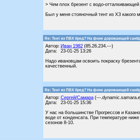
> Чем плох брезент с водо-отталкивающей 
Был у меня стояночный тент из ХЗ какого 
Re: Тент из ПВХ бред? На фоне дорожающей санб
Автор:
Иван 1982
(85.26.234.---)
Дата: 23-01-25 13:26
Надо ивановцам освоить покраску брезента
качественный.
Re: Тент из ПВХ бред? На фоне дорожающей санб
Автор:
Сергей/Самара
(---.dynamic.samara.e
Дата: 23-01-25 15:36
У нас на большинстве Прогрессов и Казанок
воде от конденсата. При температуре ниже
сезонов 8-10.