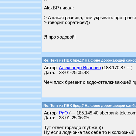
AlexBP писал:
> А какая разница, чем укрывать при транс
> говорит обратное?))
Я про ходовой!
Re: Тент из ПВХ бред? На фоне дорожающей санб
Автор:
Александр Иваново
(188.170.87.---)
Дата: 23-01-25 05:48
Чем плох брезент с водо-отталкивающей пр
Re: Тент из ПВХ бред? На фоне дорожающей санб
Автор:
РиО
(---.185.149.40.sberbank-tele.com
Дата: 23-01-25 06:09
Тут ответ гораздо глубже )))
Ну если лодчонка так себе то и колхозный 