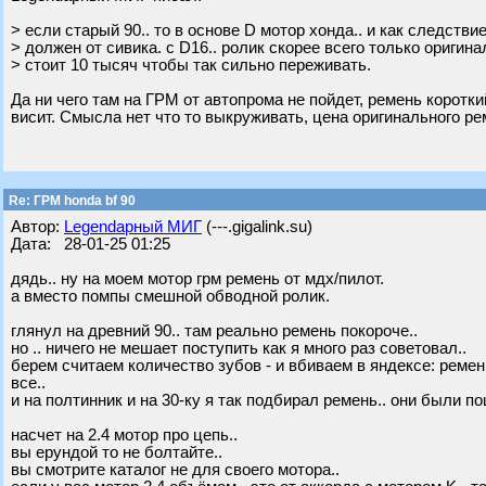
> если старый 90.. то в основе D мотор хонда.. и как следств
> должен от сивика. с D16.. ролик скорее всего только оригинал.
> стоит 10 тысяч чтобы так сильно переживать.
Да ни чего там на ГРМ от автопрома не пойдет, ремень коротк
висит. Смысла нет что то выкруживать, цена оригинального ре
Re: ГРМ honda bf 90
Автор:
Legendарный МИГ
(---.gigalink.su)
Дата: 28-01-25 01:25
дядь.. ну на моем мотор грм ремень от мдх/пилот.
а вместо помпы смешной обводной ролик.
глянул на древний 90.. там реально ремень покороче..
но .. ничего не мешает поступить как я много раз советовал..
берем считаем количество зубов - и вбиваем в яндексе: ремен
все..
и на полтинник и на 30-ку я так подбирал ремень.. они были п
насчет на 2.4 мотор про цепь..
вы ерундой то не болтайте..
вы смотрите каталог не для своего мотора..