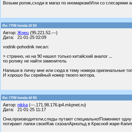
Возьми ролик,сходи в магаз по иномаркам!Или со слесарями а
Re: ГРМ honda bf 90
Автор:
Жнец
(95.221.52.---)
Дата: 21-01-25 02:09
vodnik-pohodnik писал:
> странно, но на 90 нашел только китайский аналог ...
по ролику не найти заменитель
Напиши в личку мне или сюда в тему номера оригинальные того
И хорошо бы серийный номер твоего мотора.
Re: ГРМ honda bf 90
Автор:
nikka
(---.171.98.176.ip4.mkpnet.ru)
Дата: 21-01-25 11:17
Они,производители,следы путают специально!Поменяют одну 
потирают лапки свои!Как сказалАрнольд в Красной жаре-Капи