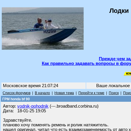
Лодки 
Прежде чем за
Как правильно задавать вопросы в фору
Московское время 21:07:24
Ваше локальное
Список форумов
|
В начало
|
Новая тема
|
Перейти к теме
|
Поиск
|
Поис
ГРМ honda bf 90
Автор:
vodnik-pohodnik
(---.broadband.corbina.ru)
Дата: 18-01-25 19:05
Здравствуйте.
планово хочу поменять ремень и ролик натяжитель.
нашел оригинал. читал что есть взаимозаменяемость от авто хо