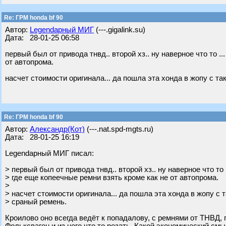
Re: ГРМ honda bf 90
Автор:
Legendарный МИГ
(---.gigalink.su)
Дата: 28-01-25 06:58
первый был от привода тнвд.. второй хз.. ну наверное что то .
от автопрома.
насчет стоимости оригинала... да пошла эта хонда в жопу с т
Re: ГРМ honda bf 90
Автор:
Александр(Кот)
(---.nat.spd-mgts.ru)
Дата: 28-01-25 16:19
Legendарный МИГ писал:
> первый был от привода тнвд.. второй хз.. ну наверное что то 
> где еще копеечные ремни взять кроме как не от автопрома.
>
> насчет стоимости оригинала... да пошла эта хонда в жопу с 
> сраный ремень.
Кроилово оно всегда ведёт к попадалову, с ремнями от ТНВД, г