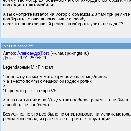
если у вас мотор 2.4 объёмом - это от аккорда с мотором K - 
подходят от автомобиля.
а вы смотрите каталог на мотор с объёмом 2.3 там три ремня и
подбирать по описанному выше способу.
надеюсь поликлиновый ремень подбирать учить не надо??
Re: ГРМ honda bf 90
Автор:
Александр(Кот)
(---.nat.spd-mgts.ru)
Дата: 28-01-25 04:29
Legendарный МИГ писал:
> дядь.. ну на моем мотор грм ремень от мдх/пилот.
> а вместо помпы смешной обводной ролик.
>
Я про мотор ТС, не про V6.
> и на полтинник и на 30-ку я так подбирал ремень.. они были 
> вообще не проблема.
Возможно, но это все было не от автопрома, на мелких моторах
ремня копеечная, из расчета его срока эксплуатации.