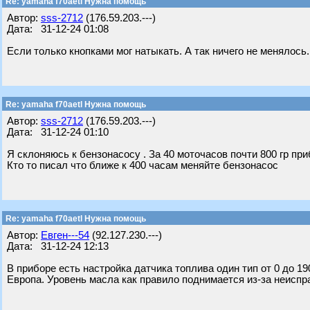
Re: yamaha f70aetl Нужна помощь
Автор:
sss-2712
(176.59.203.---)
Дата: 31-12-24 01:08
Если только кнопками мог натыкать. А так ничего не менялось.
Re: yamaha f70aetl Нужна помощь
Автор:
sss-2712
(176.59.203.---)
Дата: 31-12-24 01:10
Я склоняюсь к бензонасосу . За 40 моточасов почти 800 гр пр
Кто то писал что ближе к 400 часам меняйте бензонасос
Re: yamaha f70aetl Нужна помощь
Автор:
Евген---54
(92.127.230.---)
Дата: 31-12-24 12:13
В приборе есть настройка датчика топлива один тип от 0 до 1
Европа. Уровень масла как правило поднимается из-за неисп