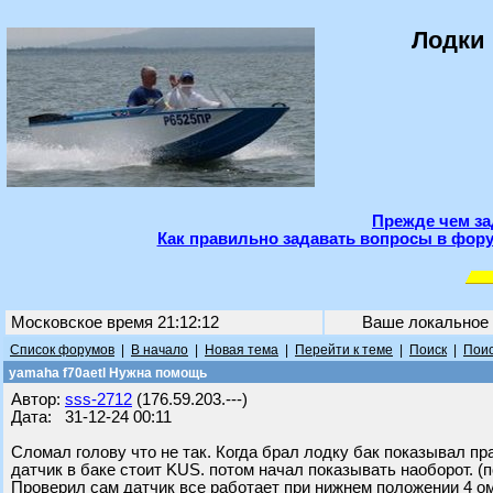
Лодки 
Прежде чем за
Как правильно задавать вопросы в фору
Московское время 21:12:12
Ваше локальное
Список форумов
|
В начало
|
Новая тема
|
Перейти к теме
|
Поиск
|
Поис
yamaha f70aetl Нужна помощь
Автор:
sss-2712
(176.59.203.---)
Дата: 31-12-24 00:11
Сломал голову что не так. Когда брал лодку бак показывал пр
датчик в баке стоит KUS. потом начал показывать наоборот. (
Проверил сам датчик все работает при нижнем положении 4 ом 