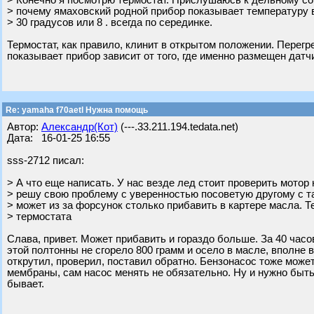
> Конечно я посмотрю термостат. Прислушаюсь к дельному сов
> почему ямаховский родной прибор показывает температуру 
> 30 градусов или 8 . всегда по серединке.
Термостат, как правило, клинит в открытом положении. Перегре
показывает прибор зависит от того, где именно размещен датч
Re: yamaha f70aetl Нужна помощь
Автор:
Александр(Кот)
(---.33.211.194.tedata.net)
Дата: 16-01-25 16:55
sss-2712 писал:
> А что еще написать. У нас везде лед стоит проверить мотор 
> решу свою проблему с уверенностью посоветую другому с т
> может из за форсунок столько прибавить в картере масла. Т
> термостата
Слава, привет. Может прибавить и гораздо больше. За 40 часо
этой полтонны не сгорело 800 грамм и осело в масле, вполне 
открутил, проверил, поставил обратно. Бензонасос тоже может
мембраны, сам насос менять не обязательно. Ну и нужно быть
бывает.