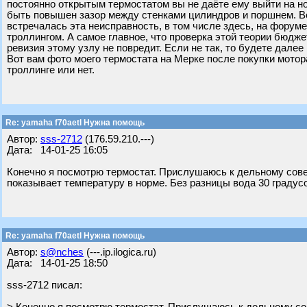
постоянно открытым термостатом вы не даёте ему выйти на н
быть повышен зазор между стенками цилиндров и поршнем. Вот
встречалась эта неисправность, в том числе здесь, на форуме
троллингом. А самое главное, что проверка этой теории бюдже
ревизия этому узлу не повредит. Если не так, то будете далее 
Вот вам фото моего термостата на Мерке после покупки мотора
троллинге или нет.
Re: yamaha f70aetl Нужна помощь
Автор:
sss-2712
(176.59.210.---)
Дата: 14-01-25 16:05
Конечно я посмотрю термостат. Прислушаюсь к дельному сове
показывает температуру в норме. Без разницы вода 30 градусов
Re: yamaha f70aetl Нужна помощь
Автор:
s@nches
(---.ip.ilogica.ru)
Дата: 14-01-25 18:50
sss-2712 писал: