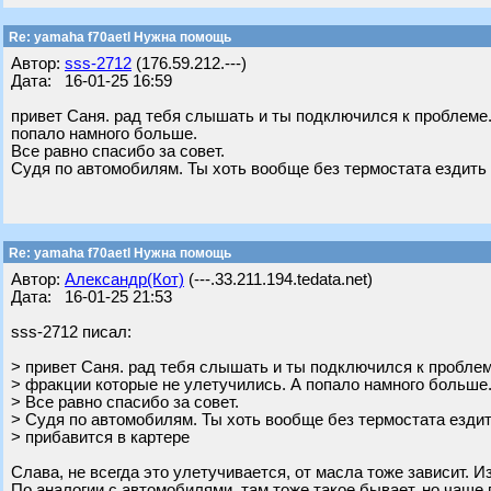
Re: yamaha f70aetl Нужна помощь
Автор:
sss-2712
(176.59.212.---)
Дата: 16-01-25 16:59
привет Саня. рад тебя слышать и ты подключился к проблеме.
попало намного больше.
Все равно спасибо за совет.
Судя по автомобилям. Ты хоть вообще без термостата ездить 
Re: yamaha f70aetl Нужна помощь
Автор:
Александр(Кот)
(---.33.211.194.tedata.net)
Дата: 16-01-25 21:53
sss-2712 писал:
> привет Саня. рад тебя слышать и ты подключился к проблеме
> фракции которые не улетучились. А попало намного больше
> Все равно спасибо за совет.
> Судя по автомобилям. Ты хоть вообще без термостата ездит
> прибавится в картере
Слава, не всегда это улетучивается, от масла тоже зависит. И
По аналогии с автомобилями, там тоже такое бывает, но чаще