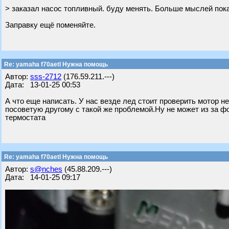
> заказал насос топливный. буду менять. Больше мыслей пока
Заправку ещё поменяйте.
Re: yamaha f70aetl Нужна помощь
Автор:
sss-2712
(176.59.211.---)
Дата: 13-01-25 00:53
А что еще написать. У нас везде лед стоит проверить мотор н
посоветую другому с такой же проблемой.Ну не может из за фо
термостата
Re: yamaha f70aetl Нужна помощь
Автор:
s@nches
(45.88.209.---)
Дата: 14-01-25 09:17