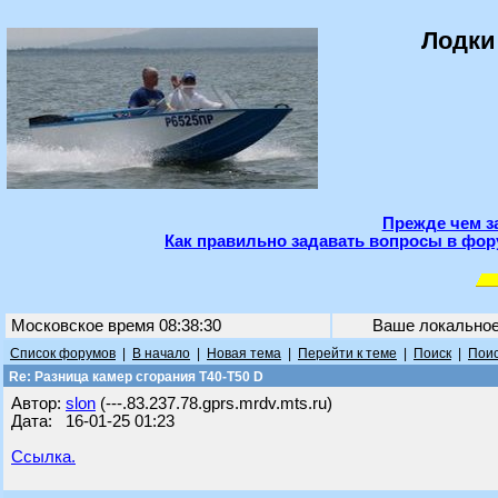
Лодки
Прежде чем з
Как правильно задавать вопросы в фор
Московское время 08:38:30
Ваше локально
Список форумов
|
В начало
|
Новая тема
|
Перейти к теме
|
Поиск
|
Поис
Re: Разница камер сгорания Т40-Т50 D
Автор:
slon
(---.83.237.78.gprs.mrdv.mts.ru)
Дата: 16-01-25 01:23
Ссылка.