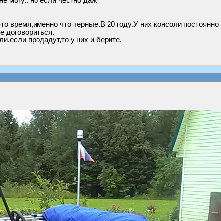
не могу.. но если честно даж
-то время,именно что черные.В 20 году.У них консоли постоянно
е договориться.
ли,если продадут,то у них и берите.