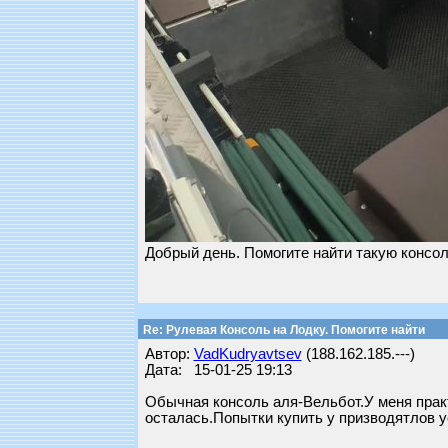
Добрый день. Помогите найти такую консол
Re: Рулевая Консоль на Лодку. Помогите найти
Автор:
VadKudryavtsev
(188.162.185.---)
Дата: 15-01-25 19:13
Обычная консоль аля-Вельбот.У меня практ
осталась.Попытки купить у призводятлов у