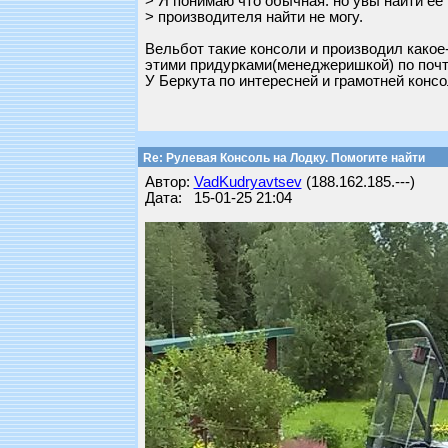
> Я понимаю что обычная. но увы найти ее 
> производителя найти не могу.
Вельбот такие консоли и производил какое
этими придурками(менеджеришкой) по почт
У Беркута по интересней и грамотней консо
Re: Рулевая Консоль на Лодку. Помогите найти
Автор:
VadKudryavtsev
(188.162.185.---)
Дата: 15-01-25 21:04