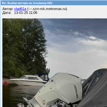
Re: Выбор мотора на Альбакор 680
Автор:
vlad61a
(---.szn-rsk.metromax.ru)
Дата: 13-01-25 11:06