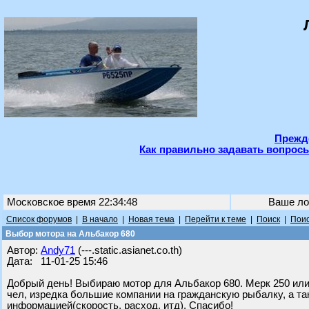
Прежде
Как правильно задавать вопросы
Московское время 22:34:48
Ваше ло
Список форумов
|
В начало
|
Новая тема
|
Перейти к теме
|
Поиск
|
Поис
Выбор мотора на Альбакор 680
Автор:
Andy71
(---.static.asianet.co.th)
Дата: 11-01-25 15:46
Добрый день! Выбираю мотор для Альбакор 680. Мерк 250 или 3
чел, изредка большие компании на гражданскую рыбалку, а т
информацией(скорость, расход, итд). Спасибо!