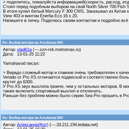
> поделитесь, пожалуйста информацией(скорость, расход, итд
Стоял перед подобным выбором на свой North Silver 700 Fish S
В итоге купил белый Mercury F 300 CMS. Заказывал из Китая 
View 403 и винтом Enertia Eco 16 x 20.
Напишите в личку. Поделюсь своим контактом и подробно всё
Re: Выбор мотора на Альбакор 680
Автор:
vlad61a
(---.szn-rsk.metromax.ru)
Дата: 13-01-25 11:22
Yamahavod писал:
> Верадо сложный мотор и главное очень требователен к каче
Verado от Pro XS отличается подвеской и соответственно бол
крутит до 6300.
У Pro XS звук выхлопа громче, чем у остальных моторов. В м
также включить спортивный выхлоп и отключить.
Раньше без проблем можно было серию Sea Pro прошить в Pro
Re: Выбор мотора на Альбакор 680
Автор:
Александр(Кот)
(---.33.211.194.tedata.net)