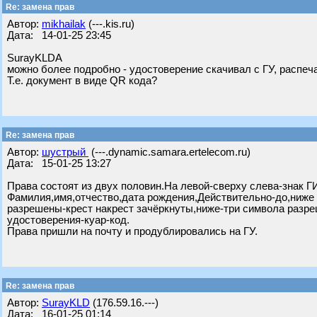
Re: замена прав
Автор:
mikhailak
(---.kis.ru)
Дата: 14-01-25 23:45
SurayKLDА
можно более подробно - удостоверение скачивал с ГУ, распеч
Т.е. документ в виде QR кода?
Re: замена прав
Автор:
шустрый
(---.dynamic.samara.ertelecom.ru)
Дата: 15-01-25 13:27
Права состоят из двух половин.На левой-сверху слева-знак 
Фамилия,имя,отчество,дата рождения,Действительно-до,ниже 
разрешены-крест накрест зачёркнуты,ниже-три символа разр
удостоверения-куар-код.
Права пришли на почту и продублировались на ГУ.
Re: замена прав
Автор:
SurayKLD
(176.59.16.---)
Дата: 16-01-25 01:14