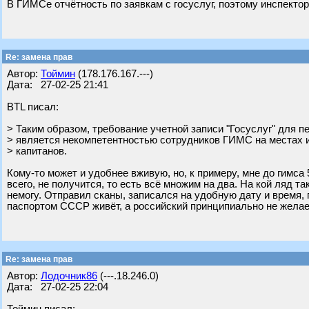
В ГИМСе отчётность по заявкам с госуслуг, поэтому инспекто
Re: замена прав
Автор:
Тоймин
(178.176.167.---)
Дата: 27-02-25 21:41
BTL писал:
> Таким образом, требование учетной записи "Госуслуг" для п
> является некомпетентностью сотрудников ГИМС на местах 
> капитанов.
Кому-то может и удобнее вживую, но, к примеру, мне до гимса 
всего, не получится, то есть всё множим на два. На кой ляд т
немогу. Отправил сканы, записался на удобную дату и время, п
паспортом СССР живёт, а российский принципиально не желае
Re: замена прав
Автор:
Лодочник86
(---.18.246.0)
Дата: 27-02-25 22:04