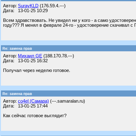
Автор:
SurayKLD
(176.59.4.---)
Дата: 13-01-25 10:29
Всем здравствовать. Не увидел ни у кого - а само удостовер
году??? Я менял в феврале 24-го - удостоверение скачивал с 
Re: замена прав
Автор:
Михаил GE
(188.170.78.---)
Дата: 13-01-25 16:32
Получал через неделю готовое.
Re: замена прав
Автор:
co4el (Самара)
(---.samaralan.ru)
Дата: 13-01-25 17:44
Как сейчас готовое выглядит?