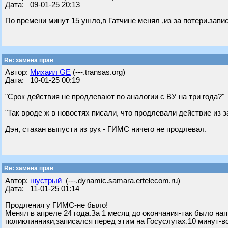
Дата: 09-01-25 20:13
По времени минут 15 ушло,в Гатчине менял ,из за потери.зап
Re: замена прав
Автор:
Михаил GE
(---.transas.org)
Дата: 10-01-25 00:19
"Срок действия не продлевают по аналогии с ВУ на три года?"
"Так вроде ж в новостях писали, что продлевали действие из з
Дэн, стакан выпусти из рук - ГИМС ничего не продлевал.
Re: замена прав
Автор:
шустрый
(---.dynamic.samara.ertelecom.ru)
Дата: 11-01-25 01:14
Продления у ГИМС-не было!
Менял в апреле 24 года.За 1 месяц до окончания-так было на
поликлинники,записался перед этим на Госуслугах.10 минут-в