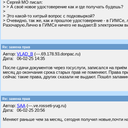
> Сергей МО писал:
> > А своё новое удостоверение как и где получать будешь?
>
> Это какой-то хитрый вопрос с подковыркой?
> Очевидно, так же, как и прошлое удостоверение - в ГИМСе, 
Разочарую.Лично в ГИМСе ничего не выдают.В электронном вид
Re: замена прав
Автор:
VLAD_B
(---.69.178.93.donpac.ru)
Дата: 06-02-25 14:35
После сдачи документов через госуслуги, записался на приëм 
месяц до окончания срока старых прав не поменяют. Права пр
сейчас такие права, других сказали не выдают. Пошëл залами
Re: замена прав
Автор:
SAA
(---.ve.rosseti-yug.ru)
Дата: 06-02-25 20:56
Меняют раньше чем за месяц, сегодня получил новые,почти на