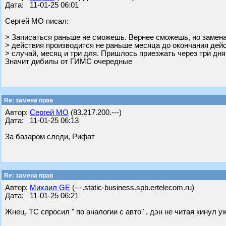
Дата: 11-01-25 06:01
Сергей МО писал:
> Записаться раньше не сможешь. Вернее сможешь, но замена
> действия производится не раньше месяца до окончания дей
> случай, месяц и три для. Пришлось приезжать через три дня
Значит дибилы от ГИМС очередные
Re: замена прав
Автор:
Сергей МО
(83.217.200.---)
Дата: 11-01-25 06:13
За базаром следи, Рифат
Re: замена прав
Автор:
Михаил GE
(---.static-business.spb.ertelecom.ru)
Дата: 11-01-25 06:21
Жнец, ТС спросил " по аналогии с авто" , дэн не читая кинул 