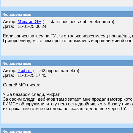
Re: замена прав
Автор:
Михаил GE
(---.static-business.spb.ertelecom.ru)
Дата: 11-01-25 06:24
Если записываться на ГУ , это только через месяц попадёшь,
Григорьевичу, мы с ним просто вломились и прошли живой оч
Re: замена прав
Автор:
Рифат
(---.62.pppoe.mari-el.ru)
Дата: 11-01-25 17:49
Сергей МО писал:
> За базаром следи, Рифат
За своим следи, дебилов там хватает, мне продали мотор кото
ГИМСе обнаружили, что у него есть двойник, хотя база у них 
их срока, никто мне ни слова не сказал, делал все через ГУ.
Re: замена прав