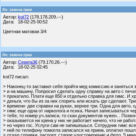
Re: замена прав
Автор:
kot72
(178.178.209.---)
Дата: 18-02-25 00:52
Цветная матовая 3/4
Re: замена прав
Автор:
Серега36
(79.170.26.---)
Дата: 18-02-25 02:45
kot72 писал:
> Наконец-то заставил себя пройти мед комиссию и заняться 
> и на машину. Попросил сделать одну справку на авто с печа
> прокатило. Плати еще 850 и отдельно справка для гимс. И хр
> деньги, что бы из за них спорить или искать где сделают. Тр
> времени- две справки на руках, вернее три. Одна для авто, 
> гимс еще одна от нарколога и психа. Начал записываться чер
> тебе, то номер уч.записи, то скан документов нужен. . Позво
> оказывается ни хрена у них не работает ничего, что не работа
> но через гос. Услуги сам не запишешься. Сотрудник гимс вс
> ней по телефону помогла записался на прием, оплатил пошл
> отдал справки, паспорт, старое удостоверение и фото. 5 мин