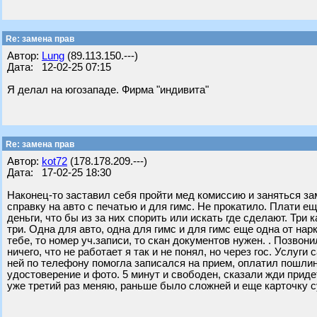
Re: замена прав
Автор:
Lung
(89.113.150.---)
Дата: 12-02-25 07:15
Я делал на югозападе. Фирма "индивита"
Re: замена прав
Автор:
kot72
(178.178.209.---)
Дата: 17-02-25 18:30
Наконец-то заставил себя пройти мед комиссию и заняться за
справку на авто с печатью и для гимс. Не прокатило. Плати ещ
деньги, что бы из за них спорить или искать где сделают. Три 
три. Одна для авто, одна для гимс и для гимс еще одна от нар
тебе, то номер уч.записи, то скан документов нужен. . Позвони
ничего, что не работает я так и не понял, но через гос. Услуг
ней по телефону помогла записался на прием, оплатил пошлину
удостоверение и фото. 5 минут и свободен, сказали жди придет 
уже третий раз меняю, раньше было сложней и еще карточку 