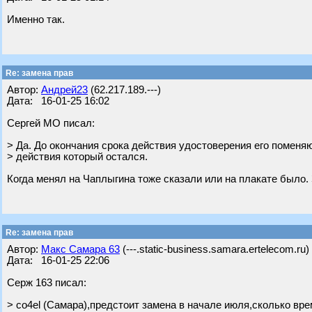
Именно так.
Re: замена прав
Автор:
Андрей23
(62.217.189.---)
Дата: 16-01-25 16:02
Сергей МО писал:
> Да. До окончания срока действия удостоверения его поменяю
> действия который остался.
Когда менял на Чаплыгина тоже сказали или на плакате было.
Re: замена прав
Автор:
Макс Самара 63
(---.static-business.samara.ertelecom.ru)
Дата: 16-01-25 22:06
Серж 163 писал:
> co4el (Самара),предстоит замена в начале июля,сколько вр