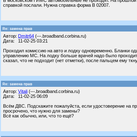
В московском ГИМС автомобильные не проходят. На прошлой 
справкой послали. Нужна справка форма В 02007.
Re: замена прав
Автор:
Dmitr64
(---.broadband.corbina.ru)
Дата: 11-02-25 03:21
Проходил комиссию на авто и лодку одновременно. Бланки оди
управлению МС. На лодку больше врачей надо было проходить
сказал, что не подходит (нет отметки), после пальцем ему ткну
Re: замена прав
Автор:
Vitali
(---.broadband.corbina.ru)
Дата: 11-02-25 06:09
Всём ДВС. Подскажите пожалуйста, если удостоверение на пр
просрочено, что нужно для замены?
Всë как обычно, или, что то ещё?