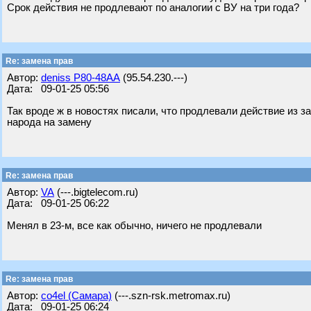
Срок действия не продлевают по аналогии с ВУ на три года?
Re: замена прав
Автор:
deniss Р80-48АА
(95.54.230.---)
Дата: 09-01-25 05:56
Так вроде ж в новостях писали, что продлевали действие из 
народа на замену
Re: замена прав
Автор:
VA
(---.bigtelecom.ru)
Дата: 09-01-25 06:22
Менял в 23-м, все как обычно, ничего не продлевали
Re: замена прав
Автор:
co4el (Самара)
(---.szn-rsk.metromax.ru)
Дата: 09-01-25 06:24