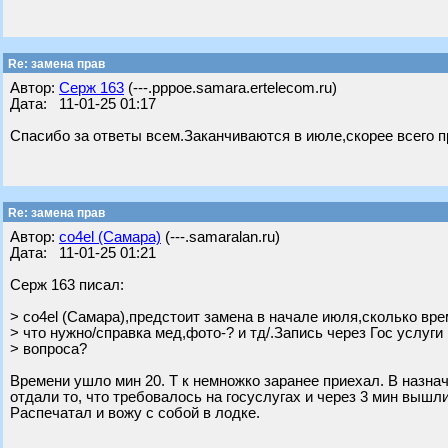
Re: замена прав
Автор:
Серж 163
(---.pppoe.samara.ertelecom.ru)
Дата: 11-01-25 01:17
Спасибо за ответы всем.Заканчиваются в июле,скорее всего п
Re: замена прав
Автор:
co4el (Самара)
(---.samaralan.ru)
Дата: 11-01-25 01:21
Серж 163 писал:
> co4el (Самара),предстоит замена в начале июля,сколько вр
> что нужно/справка мед,фото-? и тд/.Запись через Гос услуги
> вопроса?
Времени ушло мин 20. Т к немножко заранее приехал. В назна
отдали то, что требовалось на госуслугах и через 3 мин вышли
Распечатал и вожу с собой в лодке.