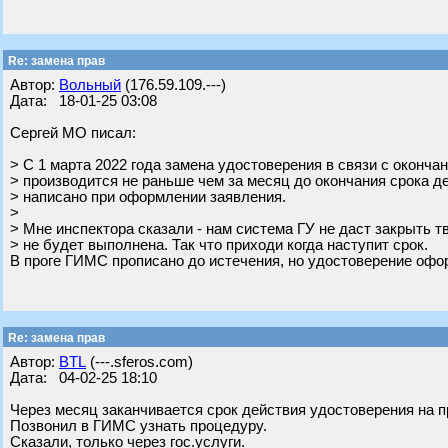
Re: замена прав
Автор:
Вольный
(176.59.109.---)
Дата: 18-01-25 03:08
Сергей МО писал:
> С 1 марта 2022 года замена удостоверения в связи с оконча
> производится не раньше чем за месяц до окончания срока де
> написано при оформлении заявления.
>
> Мне инспектора сказали - нам система ГУ не даст закрыть т
> не будет выполнена. Так что приходи когда наступит срок.
В проге ГИМС прописано до истечения, но удостоверение офор
Re: замена прав
Автор:
BTL
(---.sferos.com)
Дата: 04-02-25 18:10
Через месяц заканчивается срок действия удостоверения на 
Позвонил в ГИМС узнать процедуру.
Сказали, только через гос.услуги.