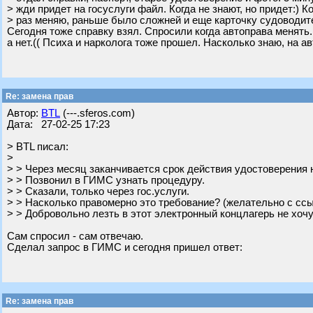
> жди придет на госуслуги файл. Когда не знают, но придет:) К
> раз меняю, раньше было сложней и еще карточку судоводит
Сегодня тоже справку взял. Спросили когда автоправа менять..
а нет.(( Психа и нарколога тоже прошел. Насколько знаю, на ав
Re: замена прав
Автор:
BTL
(---.sferos.com)
Дата: 27-02-25 17:23
> BTL писал:
>
> > Через месяц заканчивается срок действия удостоверения 
> > Позвонил в ГИМС узнать процедуру.
> > Сказали, только через гос.услуги.
> > Насколько правомерно это требование? (желательно с сс
> > Добровольно лезть в этот электронный концлагерь не хочу
Сам спросил - сам отвечаю.
Сделал запрос в ГИМС и сегодня пришел ответ:
Re: замена прав