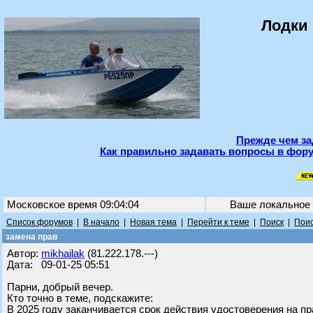
Лодки 
Прежде чем за
Как правильно задавать вопросы в фору
Московское время 09:04:04
Ваше локальное
Список форумов
|
В начало
|
Новая тема
|
Перейти к теме
|
Поиск
|
Поис
замена прав
Автор:
mikhailak
(81.222.178.---)
Дата: 09-01-25 05:51
Парни, добрый вечер.
Кто точно в теме, подскажите:
В 2025 году заканчивается срок действия удостоверения на 