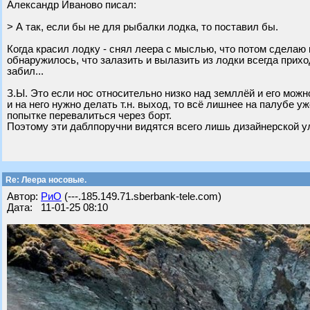
Александр Иваново писал:
> А так, если бы не для рыбалки лодка, то поставил бы.
Когда красил лодку - снял леера с мыслью, что потом сделаю 
обнаружилось, что залазить и вылазить из лодки всегда прихо
забил...
З.Ы. Это если нос относительно низко над земллёй и его можн
и на него нужно делать т.н. выход, то всё лишнее на палубе 
попытке перевалиться через борт.
Поэтому эти даблпоручни видятся всего лишь дизайнерской ул
Re: Леера носовые.
Автор:
РиО
(---.185.149.71.sberbank-tele.com)
Дата: 11-01-25 08:10