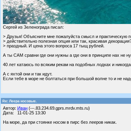
Сергей из Зеленограда писал:
> Друзья! Объясните мне пожалуйста смысл и практическую п
> действительно полезная опция или так, красивая декорация
> праздный. И цена этого вопроса 17 тыщ рублей.
А ты САМ сравни где они нужны а где они в принципе нах не ну
40 лет катаюсь по всяким рекам на подобных лодках и никогда 
А с яхтой они и так идут.
Если тебе в море не болтаться при большой волне то и не над
Re: Леера носовые.
Автор:
Иван
(---.83.234.69.gprs.mrdv.mts.ru)
Дата: 11-01-25 13:30
На море, да при стоянке носом в пирс без лееров никак.