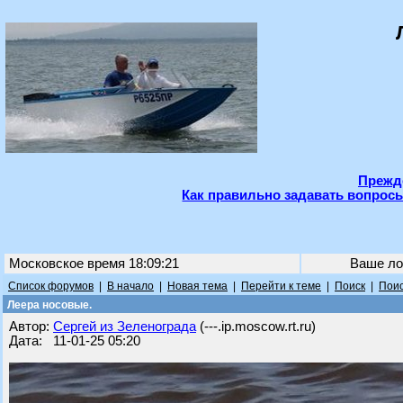
Прежде
Как правильно задавать вопросы
Московское время 18:09:21
Ваше ло
Список форумов
|
В начало
|
Новая тема
|
Перейти к теме
|
Поиск
|
Поис
Леера носовые.
Автор:
Сергей из Зеленограда
(---.ip.moscow.rt.ru)
Дата: 11-01-25 05:20