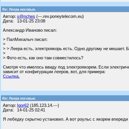
Re: Леера носовые.
Автор:
s@nches
(---.rev.poneytelecom.eu)
Дата: 13-01-25 23:08
Александр Иваново писал:
> ПалМихалыч писал:
>
> > Леера есть, электроякорь есть. Одно другому не мешает. Б
>
> Фото есть, как оно там совместилось?
Смотря что имелось ввиду под электроякорем. Если электриче
зависит от конфигурации лееров, вот, для примера:
Ссылка.
Re: Леера носовые.
Автор:
Igor62
(185.123.14.---)
Дата: 14-01-25 02:41
Я лебедку скрытно установил. А вот роульс с якорем впереди т