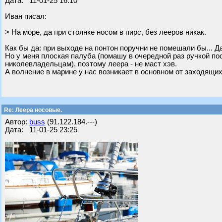
Дата: 11-01-25 16:10
Иван писал:
> На море, да при стоянке носом в пирс, без лееров никак.
Как бы да: при выходе на понтон поручни не помешали бы... Да
Но у меня плоская палуба (помашу в очередной раз ручкой пос
николевладельцам), поэтому леера - не маст хэв.
А волнение в марине у нас возникает в основном от заходящих в
Re: Леера носовые.
Автор:
buss
(91.122.184.---)
Дата: 11-01-25 23:25