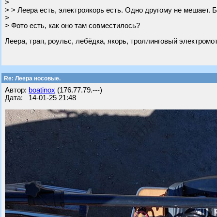
>
> > Леера есть, электроякорь есть. Одно другому не мешает. Б
>
> Фото есть, как оно там совместилось?
Леера, трап, роульс, лебёдка, якорь, троллинговый электромо
Re: Леера носовые.
Автор:
boatinox
(176.77.79.---)
Дата: 14-01-25 21:48