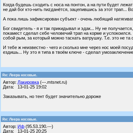
Когда будешь сходить с носа на понтон, а на пути будет лежать
не дай бог кто-нить пиzданётся, зацепившись за этот трап... Во
А пока лишь зафиксирован субъект - очень любящий натягива
Бог свидетель - я и так прикидывал и эдак... Ну не получаетс
покамест сделал себе человечий трап на корме и успокоился. 
собой рым, за который можно таскать ватрушку. Т.е. это не та 
И тебе ж неизвестно - чего и сколько мне через нос моей пос
ездишь... Ну это я типа в твоём ключе - сделал умозаключение
Re: Леера носовые.
Автор:
Лакировка
(---.mtsnet.ru)
Дата: 13-01-25 19:02
Заказывать, но тент будет значительно дороже
Re: Леера носовые.
Автор:
Иф
(95.53.190.---)
Дата: 13-01-25 20:25