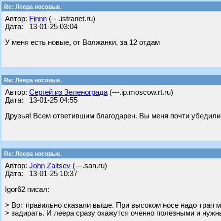
Re: Леера носовые.
Автор:
Finnn
(---.istranet.ru)
Дата: 13-01-25 03:04
У меня есть новые, от Волжанки, за 12 отдам
Re: Леера носовые.
Автор:
Сергей из Зеленограда
(---.ip.moscow.rt.ru)
Дата: 13-01-25 04:55
Друзья! Всем ответившим благодарен. Вы меня почти убедили.
Re: Леера носовые.
Автор:
John Zaitsev
(---.san.ru)
Дата: 13-01-25 10:37
Igor62 писал:
> Вот правильно сказали выше. При высоком носе надо трап ма
> задирать. И леера сразу окажутся оченно полезными и нужн