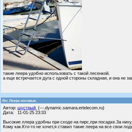
такие леера удобно использовать с такой лесенкой.
а еще встречается дуга с одной стороны складная, и она не з
Re: Леера носовые.
Автор:
шустрый
(---.dynamic.samara.ertelecom.ru)
Дата: 11-01-25 23:33
Высокие ллера удобны при сходе на пирс,при посадке.За ниху
Кому как.Кто-то не хочет,я ставил такие леера на все свои л