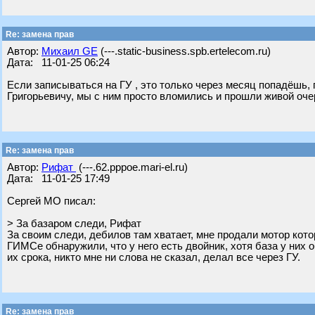
Re: замена прав
Автор:
Михаил GE
(---.static-business.spb.ertelecom.ru)
Дата: 11-01-25 06:24
Если записываться на ГУ , это только через месяц попадёшь,
Григорьевичу, мы с ним просто вломились и прошли живой оч
Re: замена прав
Автор:
Рифат
(---.62.pppoe.mari-el.ru)
Дата: 11-01-25 17:49
Сергей МО писал:
> За базаром следи, Рифат
За своим следи, дебилов там хватает, мне продали мотор кото
ГИМСе обнаружили, что у него есть двойник, хотя база у них 
их срока, никто мне ни слова не сказал, делал все через ГУ.
Re: замена прав