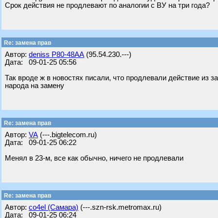
Срок действия не продлевают по аналогии с ВУ на три года?
Re: замена прав
Автор:
deniss Р80-48АА
(95.54.230.---)
Дата: 09-01-25 05:56
Так вроде ж в новостях писали, что продлевали действие из 
народа на замену
Re: замена прав
Автор:
VA
(---.bigtelecom.ru)
Дата: 09-01-25 06:22
Менял в 23-м, все как обычно, ничего не продлевали
Re: замена прав
Автор:
co4el (Самара)
(---.szn-rsk.metromax.ru)
Дата: 09-01-25 06:24