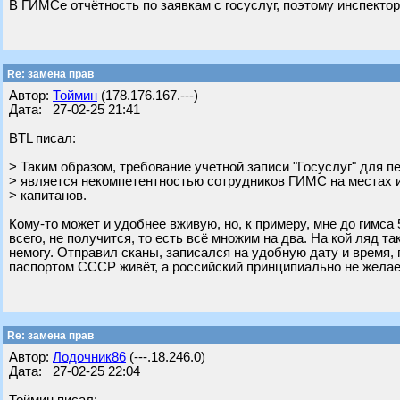
В ГИМСе отчётность по заявкам с госуслуг, поэтому инспекто
Re: замена прав
Автор:
Тоймин
(178.176.167.---)
Дата: 27-02-25 21:41
BTL писал:
> Таким образом, требование учетной записи "Госуслуг" для п
> является некомпетентностью сотрудников ГИМС на местах 
> капитанов.
Кому-то может и удобнее вживую, но, к примеру, мне до гимса 
всего, не получится, то есть всё множим на два. На кой ляд т
немогу. Отправил сканы, записался на удобную дату и время, п
паспортом СССР живёт, а российский принципиально не желае
Re: замена прав
Автор:
Лодочник86
(---.18.246.0)
Дата: 27-02-25 22:04