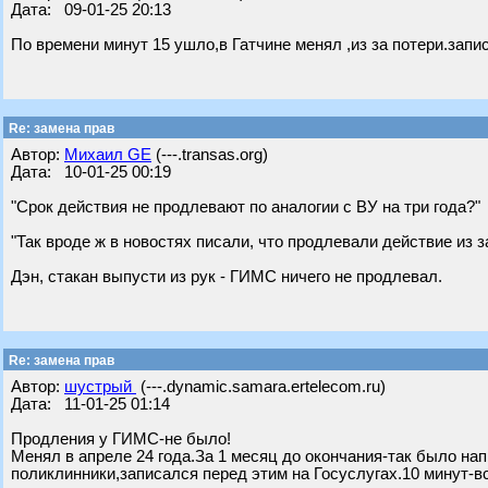
Дата: 09-01-25 20:13
По времени минут 15 ушло,в Гатчине менял ,из за потери.зап
Re: замена прав
Автор:
Михаил GE
(---.transas.org)
Дата: 10-01-25 00:19
"Срок действия не продлевают по аналогии с ВУ на три года?"
"Так вроде ж в новостях писали, что продлевали действие из з
Дэн, стакан выпусти из рук - ГИМС ничего не продлевал.
Re: замена прав
Автор:
шустрый
(---.dynamic.samara.ertelecom.ru)
Дата: 11-01-25 01:14
Продления у ГИМС-не было!
Менял в апреле 24 года.За 1 месяц до окончания-так было на
поликлинники,записался перед этим на Госуслугах.10 минут-в