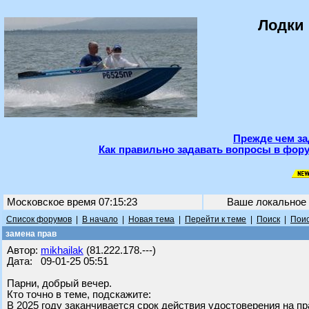
Лодки 
Прежде чем за
Как правильно задавать вопросы в фору
Московское время 07:15:23
Ваше локальное
Список форумов
|
В начало
|
Новая тема
|
Перейти к теме
|
Поиск
|
Поис
замена прав
Автор:
mikhailak
(81.222.178.---)
Дата: 09-01-25 05:51
Парни, добрый вечер.
Кто точно в теме, подскажите:
В 2025 году заканчивается срок действия удостоверения на 