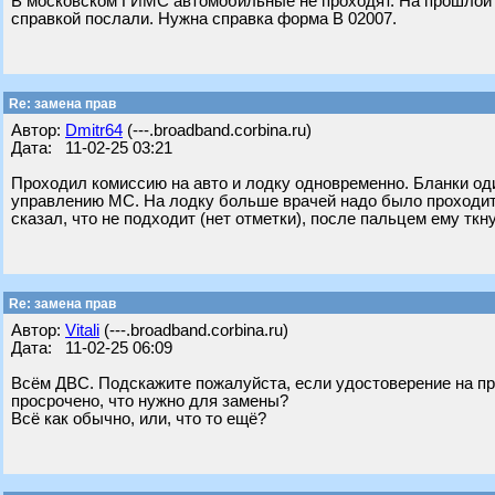
В московском ГИМС автомобильные не проходят. На прошлой 
справкой послали. Нужна справка форма В 02007.
Re: замена прав
Автор:
Dmitr64
(---.broadband.corbina.ru)
Дата: 11-02-25 03:21
Проходил комиссию на авто и лодку одновременно. Бланки оди
управлению МС. На лодку больше врачей надо было проходить
сказал, что не подходит (нет отметки), после пальцем ему ткну
Re: замена прав
Автор:
Vitali
(---.broadband.corbina.ru)
Дата: 11-02-25 06:09
Всём ДВС. Подскажите пожалуйста, если удостоверение на пр
просрочено, что нужно для замены?
Всë как обычно, или, что то ещё?