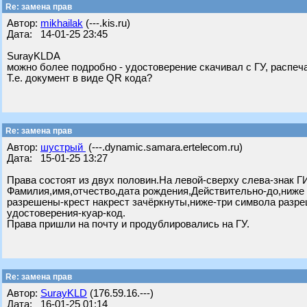
Re: замена прав
Автор:
mikhailak
(---.kis.ru)
Дата: 14-01-25 23:45
SurayKLDА
можно более подробно - удостоверение скачивал с ГУ, распеч
Т.е. документ в виде QR кода?
Re: замена прав
Автор:
шустрый
(---.dynamic.samara.ertelecom.ru)
Дата: 15-01-25 13:27
Права состоят из двух половин.На левой-сверху слева-знак 
Фамилия,имя,отчество,дата рождения,Действительно-до,ниже 
разрешены-крест накрест зачёркнуты,ниже-три символа разр
удостоверения-куар-код.
Права пришли на почту и продублировались на ГУ.
Re: замена прав
Автор:
SurayKLD
(176.59.16.---)
Дата: 16-01-25 01:14