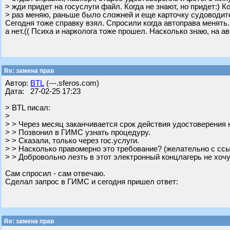
> жди придет на госуслуги файл. Когда не знают, но придет:) К
> раз меняю, раньше было сложней и еще карточку судоводит
Сегодня тоже справку взял. Спросили когда автоправа менять..
а нет.(( Психа и нарколога тоже прошел. Насколько знаю, на ав
Re: замена прав
Автор:
BTL
(---.sferos.com)
Дата: 27-02-25 17:23
> BTL писал:
>
> > Через месяц заканчивается срок действия удостоверения 
> > Позвонил в ГИМС узнать процедуру.
> > Сказали, только через гос.услуги.
> > Насколько правомерно это требование? (желательно с сс
> > Добровольно лезть в этот электронный концлагерь не хочу
Сам спросил - сам отвечаю.
Сделал запрос в ГИМС и сегодня пришел ответ:
Re: замена прав