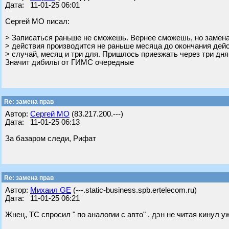
Дата: 11-01-25 06:01
Сергей МО писал:
> Записаться раньше не сможешь. Вернее сможешь, но замена
> действия производится не раньше месяца до окончания дей
> случай, месяц и три для. Пришлось приезжать через три дня
Значит дибилы от ГИМС очередные
Re: замена прав
Автор:
Сергей МО
(83.217.200.---)
Дата: 11-01-25 06:13
За базаром следи, Рифат
Re: замена прав
Автор:
Михаил GE
(---.static-business.spb.ertelecom.ru)
Дата: 11-01-25 06:21
Жнец, ТС спросил " по аналогии с авто" , дэн не читая кинул 