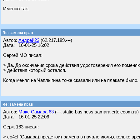
Именно так.
Re: замена прав
Автор:
Андрей23
(62.217.189.---)
Дата: 16-01-25 16:02
Сергей МО писал:
> Да. До окончания срока действия удостоверения его поменяю
> действия который остался.
Когда менял на Чаплыгина тоже сказали или на плакате было.
Re: замена прав
Автор:
Макс Самара 63
(---.static-business.samara.ertelecom.ru)
Дата: 16-01-25 22:06
Серж 163 писал:
> co4el (Самара),предстоит замена в начале июля,сколько вр