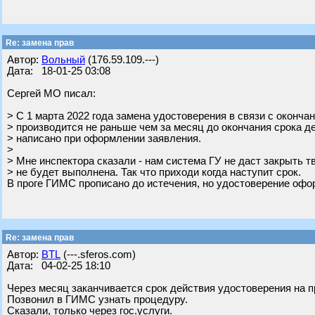
Re: замена прав
Автор:
Вольный
(176.59.109.---)
Дата: 18-01-25 03:08
Сергей МО писал:
> С 1 марта 2022 года замена удостоверения в связи с оконча
> производится не раньше чем за месяц до окончания срока де
> написано при оформлении заявления.
>
> Мне инспектора сказали - нам система ГУ не даст закрыть т
> не будет выполнена. Так что приходи когда наступит срок.
В проге ГИМС прописано до истечения, но удостоверение офор
Re: замена прав
Автор:
BTL
(---.sferos.com)
Дата: 04-02-25 18:10
Через месяц заканчивается срок действия удостоверения на 
Позвонил в ГИМС узнать процедуру.
Сказали, только через гос.услуги.