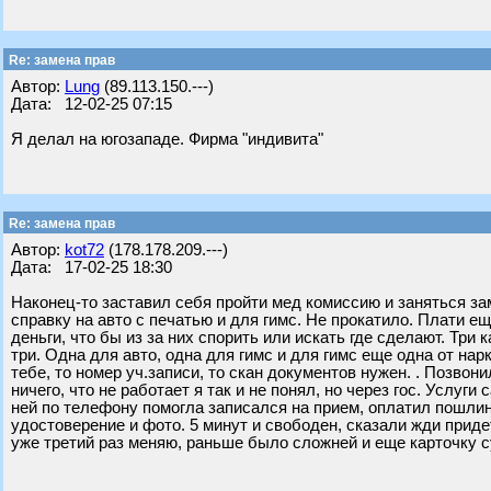
Re: замена прав
Автор:
Lung
(89.113.150.---)
Дата: 12-02-25 07:15
Я делал на югозападе. Фирма "индивита"
Re: замена прав
Автор:
kot72
(178.178.209.---)
Дата: 17-02-25 18:30
Наконец-то заставил себя пройти мед комиссию и заняться за
справку на авто с печатью и для гимс. Не прокатило. Плати ещ
деньги, что бы из за них спорить или искать где сделают. Три 
три. Одна для авто, одна для гимс и для гимс еще одна от нар
тебе, то номер уч.записи, то скан документов нужен. . Позвони
ничего, что не работает я так и не понял, но через гос. Услуг
ней по телефону помогла записался на прием, оплатил пошлину
удостоверение и фото. 5 минут и свободен, сказали жди придет 
уже третий раз меняю, раньше было сложней и еще карточку 