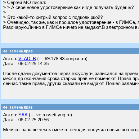
> Сергей МО писал:
> > А своё новое удостоверение как и где получать будешь?
>
> Это какой-то хитрый вопрос с подковыркой?
> Очевидно, так же, как и прошлое удостоверение - в ГИМСе, 
Разочарую.Лично в ГИМСе ничего не выдают.В электронном вид
Re: замена прав
Автор:
VLAD_B
(---.69.178.93.donpac.ru)
Дата: 06-02-25 14:35
После сдачи документов через госуслуги, записался на приëм 
месяц до окончания срока старых прав не поменяют. Права пр
сейчас такие права, других сказали не выдают. Пошëл залами
Re: замена прав
Автор:
SAA
(---.ve.rosseti-yug.ru)
Дата: 06-02-25 20:56
Меняют раньше чем за месяц, сегодня получил новые,почти на