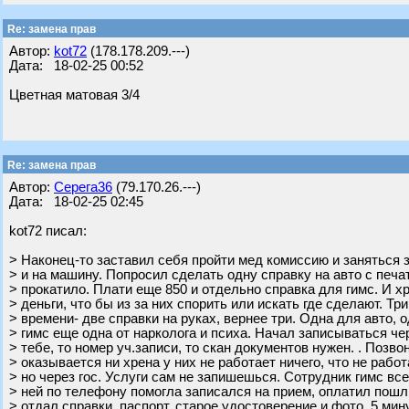
Re: замена прав
Автор:
kot72
(178.178.209.---)
Дата: 18-02-25 00:52
Цветная матовая 3/4
Re: замена прав
Автор:
Серега36
(79.170.26.---)
Дата: 18-02-25 02:45
kot72 писал:
> Наконец-то заставил себя пройти мед комиссию и заняться 
> и на машину. Попросил сделать одну справку на авто с печа
> прокатило. Плати еще 850 и отдельно справка для гимс. И хр
> деньги, что бы из за них спорить или искать где сделают. Тр
> времени- две справки на руках, вернее три. Одна для авто, 
> гимс еще одна от нарколога и психа. Начал записываться чер
> тебе, то номер уч.записи, то скан документов нужен. . Позво
> оказывается ни хрена у них не работает ничего, что не работа
> но через гос. Услуги сам не запишешься. Сотрудник гимс вс
> ней по телефону помогла записался на прием, оплатил пошл
> отдал справки, паспорт, старое удостоверение и фото. 5 мин