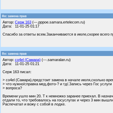
Re: замена прав
Автор:
Серж 163
(---.pppoe.samara.ertelecom.ru)
Дата: 11-01-25 01:17
Спасибо за ответы всем.Заканчиваются в июле,скорее всего п
Re: замена прав
Автор:
co4el (Самара)
(---.samaralan.ru)
Дата: 11-01-25 01:21
Серж 163 писал:
> co4el (Самара),предстоит замена в начале июля,сколько вр
> что нужно/справка мед,фото-? и тд/.Запись через Гос услуги
> вопроса?
Времени ушло мин 20. Т к немножко заранее приехал. В назна
отдали то, что требовалось на госуслугах и через 3 мин вышли
Распечатал и вожу с собой в лодке.