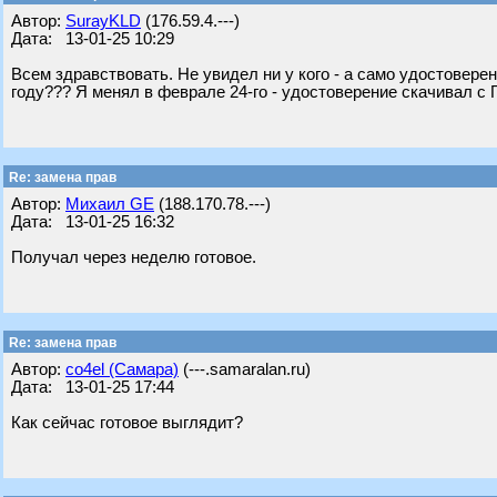
Автор:
SurayKLD
(176.59.4.---)
Дата: 13-01-25 10:29
Всем здравствовать. Не увидел ни у кого - а само удостовер
году??? Я менял в феврале 24-го - удостоверение скачивал с 
Re: замена прав
Автор:
Михаил GE
(188.170.78.---)
Дата: 13-01-25 16:32
Получал через неделю готовое.
Re: замена прав
Автор:
co4el (Самара)
(---.samaralan.ru)
Дата: 13-01-25 17:44
Как сейчас готовое выглядит?