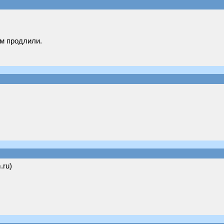
ом продлили.
.ru)