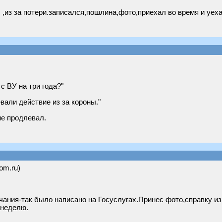
 ,из за потери.записался,пошлина,фото,приехал во время и уех
с ВУ на три года?"
евали действие из за короны."
не продлевал.
om.ru)
нчания-так было написано на Госуслугах.Принес фото,справку и
 неделю.