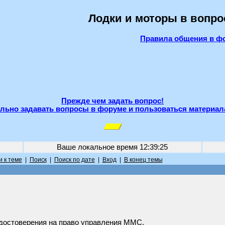
Лодки и моторы в вопро
Правила общения в ф
Прежде чем задать вопрос!
льно задавать вопросы в форуме и пользоваться материал
Ваше локальное время
12:39:25
 к теме
|
Поиск
|
Поиск по дате
|
Вход
|
В конец темы
удостоверения на право управления ММС.