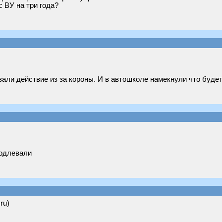
 ВУ на три года?
евали действие из за короны. И в автошколе намекнули что буде
родлевали
ru)