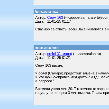
Re: замена прав
Автор:
Серж 163
(---.pppoe.samara.ertelecom
Дата: 11-01-25 01:17
Спасибо за ответы всем.Заканчиваются в и
Re: замена прав
Автор:
co4el (Самара)
(---.samaralan.ru)
Дата: 11-01-25 01:21
Серж 163 писал:
> co4el (Самара),предстоит замена в нача
> что нужно/справка мед,фото-? и тд/.Запис
> вопроса?
Времени ушло мин 20. Т к немножко заранее
госуслугах и через 3 мин вышли. Права приш