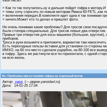
vase писал:
> Как то так получилось,ну и дальше пойдет гофра к мотору.И
> темы хочу спросить по новым моторам Ямаха 60 FETL ,как п
> включения передач.В комплекте идет одна я так понимаю гр
> ничего.Может кто то делал и пришлет фото.
Не очень понимаю какие проблемы? Для тросов свои посадочны
были стопора специальные. Для тросов левые два отверстия.
Правые три отверстия для косы машинки (большое, круглое), 
приборов.
Троса в руки возьмите и приложите, вариантов там накосячить 
Есть переходные гильзы-вставки для установки со стороны мо
ИМХО, на 60 это место сделали ущербно, на 80-100 все вывед
в гофру. Здесь же растянули все по горизонтали, с одной стор
на всю жизнь.
Re: Проблемы при установке гофры на лодочный мотор
Автор:
vase
(---.pppoe.yaroslavl.ru)
Дата: 14-01-25 17:34