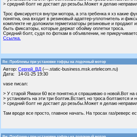
> средний болт не достает до резьбы.Может я делаю неправил
Трос фиксируется внутри мотора, а эта гребенка я хз какие ф
понятна, она входит в резиновый адаптер-уплотнитель и фикси
комплекте не доложили герметизаторы резиновые и продают и
быть фиксаторы, которые держат обойму оплетки троса.
Средний болт, судя по фоткам в объявлении, не прикручивает
Ссылка.
Re: Проблемы при установке гофры на лодочный мотор
Автор:
Сергей_ВД
(---.static-business.msk.ertelecom.ru)
Дата: 14-01-25 19:30
vase писал:
> У старой Ямахи 60 все понятно,я спрашиваю о новой.Вот на
> установить на эти три болтик.Встает, но троса болтаются и
> средний болт не достает до резьбы.Может я делаю неправил
Там вроде все просто, главное начать. На тросах газ/реверс е
Re: Проблемы при установке гофры на лодочный мотор