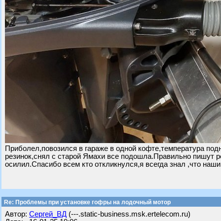
Приболел,повозился в гараже в одной кофте,температура подн
резинок,снял с старой Ямахи все подошла.Правильно пишут ре
осилил.Спасибо всем кто откликнулся,я всегда знал ,что на
Re: Проблемы при установке гофры на лодочный мотор
Автор:
Сергей_ВД
(---.static-business.msk.ertelecom.ru)