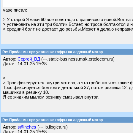
vase писал:
> У старой Ямахи 60 все понятно,я спрашиваю о новой.Вот на
> установить на эти три болтик.Встает, но троса болтаются и
> средний болт не достает до резьбы.Может я делаю неправил
Re: Проблемы при установке гофры на лодочный мотор
Автор:
Сергей_ВД
(---.static-business.msk.ertelecom.ru)
Дата: 14-01-25 19:38
>
> Трос фиксируется внутри мотора, а эта гребенка я хз какие 
Трос фиксируется болтом и деталькой 37, потом резинка 12, д
машинки в резинку 10.
Я ее жидким мылом резинку смазывал внутри.
Re: Проблемы при установке гофры на лодочный мотор
Автор:
s@nches
(---.ip.ilogica.ru)
Дата: 14-01-25 19:58