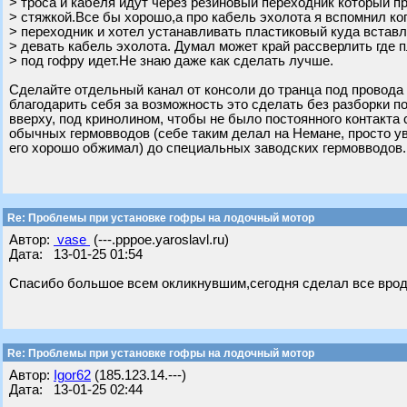
> троса и кабеля идут через резиновый переходник который п
> стяжкой.Все бы хорошо,а про кабель эхолота я вспомнил ко
> переходник и хотел устанавливать пластиковый куда вставл
> девать кабель эхолота. Думал может край рассверлить где 
> под гофру идет.Не знаю даже как сделать лучше.
Сделайте отдельный канал от консоли до транца под провода 
благодарить себя за возможность это сделать без разборки п
вверху, под кринолином, чтобы не было постоянного контакта 
обычных гермовводов (себе таким делал на Немане, просто у
его хорошо обжимал) до специальных заводских гермовводов.
Re: Проблемы при установке гофры на лодочный мотор
Автор:
vase
(---.pppoe.yaroslavl.ru)
Дата: 13-01-25 01:54
Спасибо большое всем окликнувшим,сегодня сделал все врод
Re: Проблемы при установке гофры на лодочный мотор
Автор:
Igor62
(185.123.14.---)
Дата: 13-01-25 02:44