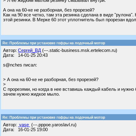
> Я ее жидким мылом резинку смазывал внутри.
А она на 60-ке не разборная, без прорезей?
Как на 90 все четко, там эта резинка сделана в виде "рулона"
этой резинки. В Мерке 60 этот уплотнитель был прорезан вдол
Re: Проблемы при установке гофры на лодочный мотор
Автор:
Сергей_ВД
(---.static-business.msk.ertelecom.ru)
Дата: 14-01-25 20:43
s@nches писал:
> А она на 60-ке не разборная, без прорезей?
>
С прорезями, но когда в нее вставишь каждый кабель и нужно б
зачем нужно жидкое мыло.
Re: Проблемы при установке гофры на лодочный мотор
Автор:
vase
(---.pppoe.yaroslavl.ru)
Дата: 16-01-25 19:00