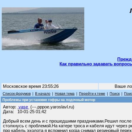
Прежде
Как правильно задавать вопросы
Московское время 23:55:26
Ваше ло
Список форумов
|
В начало
|
Новая тема
|
Перейти к теме
|
Поиск
|
Поис
Проблемы при установке гофры на лодочный мотор
Автор:
vase
(---.pppoe.yaroslavl.ru)
Дата: 10-01-25 01:42
Добрый всем день и с прошедшими праздниками.Решил после п
столкнусь с проблемой.На катере троса и кабеля идут через 
про кабель эхолота я вспомнил когда снимал резиновый перех