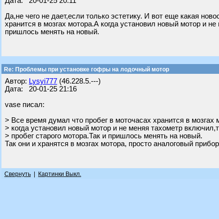
Дата: 20-01-25 20:11
Да,не чего не дает,если только эстетику. И вот еще какая нов
хранится в мозгах мотора.А когда установил новый мотор и не
пришлось менять на новый.
Re: Проблемы при установке гофры на лодочный мотор
Автор:
Lysyi777
(46.228.5.---)
Дата: 20-01-25 21:16
vase писал:
> Все время думал что пробег в моточасах хранится в мозгах 
> когда установил новый мотор и не меняя тахометр включил,
> пробег старого мотора.Так и пришлось менять на новый.
Так они и хранятся в мозгах мотора, просто аналоговый прибо
Свернуть
|
Картинки Выкл.