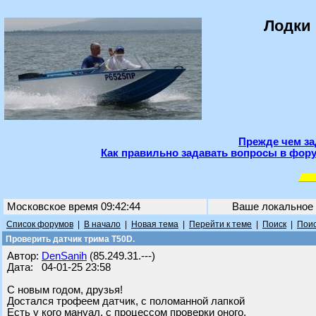
Лодки 
Прежде чем за
Как правильно задавать вопросы в фору
Московское время 09:42:44
Ваше локальное
Список форумов
|
В начало
|
Новая тема
|
Перейти к теме
|
Поиск
|
Поис
Проверить датчик трима Т50D.
Автор:
DenSanih
(85.249.31.---)
Дата: 04-01-25 23:58
С новым годом, друзья!
Достался трофеем датчик, с поломанной лапкой
Есть у кого мануал, с процессом проверки оного.