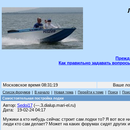
Прежде
Как правильно задавать вопросы
Московское время 08:31:19
Ваше ло
Список форумов
|
В начало
|
Новая тема
|
Перейти к теме
|
Поиск
|
Поис
Самостоятельная постройка лодки
Автор:
Sedoi17
(---.3.dialup.mari-el.ru)
Дата: 19-02-24 04:17
Мужики а кто нибудь сейчас строит сам лодки то? Я вот все н
люди кто сам делает? Может на каких форумах сидят других и