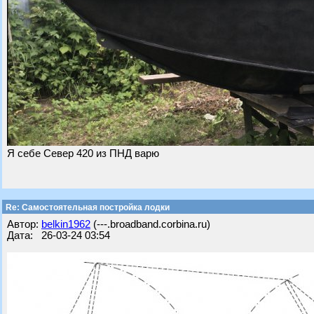
Я себе Север 420 из ПНД варю
Re: Самостоятельная постройка лодки
Автор:
belkin1962
(---.broadband.corbina.ru)
Дата: 26-03-24 03:54