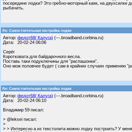
посередине лодки? Это гребно-моторный каяк, на двухсилке 
рыбачить.
Re: Самостоятельная постройка лодки
Автор:
федот68( Калуга)
(---.broadband.corbina.ru)
Дата: 20-02-24 06:06
Серёг
Коротковата для байдарочного весла.
Поставь таки подуключины для "распашонки".
Оно мож половчее будет ( сам в крайних случаях применяю "р
Re: Самостоятельная постройка лодки
Автор:
федот68( Калуга)
(---.broadband.corbina.ru)
Дата: 20-02-24 06:10
Владимир 59 писал:
> @leksei писал:
>
> > Интересно а из текстолита можно лодку построить? У мен