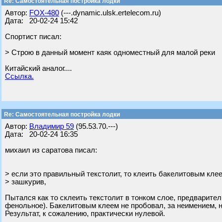
Re: Самостоятельная постройка лодки
Автор:
FOX-480
(---.dynamic.ulsk.ertelecom.ru)
Дата: 20-02-24 15:42
Спортист писал:
> Строю в данный момент каяк одноместный для малой реки
Китайский аналог....
Ссылка.
Re: Самостоятельная постройка лодки
Автор:
Владимир 59
(95.53.70.---)
Дата: 20-02-24 16:35
михаил из саратова писал:
> если это правильный текстолит, то клеить бакелитовым кле
> зашкурив,
Пытался как то склеить текстолит в тонком слое, предварите
фенольное). Бакелитовым клеем не пробовал, за неимением, н
Результат, к сожалению, практически нулевой.