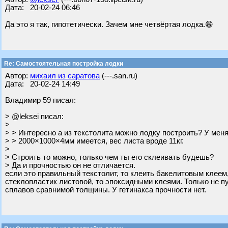
Дата: 20-02-24 06:46
Да это я так, гипотетически. Зачем мне четвёртая лодка.😁
Re: Самостоятельная постройка лодки
Автор:
михаил из саратова
(---.san.ru)
Дата: 20-02-24 14:49
Владимир 59 писал:
> @leksei писал:
>
> > Интересно а из текстолита можно лодку построить? У мен
> > 2000×1000×4мм имеется, вес листа вроде 11кг.
>
> Строить то можно, только чем ты его склеивать будешь?
> Да и прочностью он не отличается.
если это правильный текстолит, то клеить бакелитовым клеем,
стеклопластик листовой, то эпоксидными клеями. Только не п
сплавов сравнимой толщины. У гетинакса прочности нет.