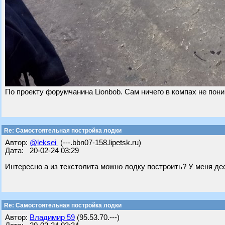
По проекту форумчанина Lionbob. Сам ничего в компах не пон
Re: Самостоятельная постройка лодки
Автор:
@leksei
(---.bbn07-158.lipetsk.ru)
Дата: 20-02-24 03:29
Интересно а из текстолита можно лодку построить? У меня дес
Re: Самостоятельная постройка лодки
Автор:
Владимир 59
(95.53.70.---)