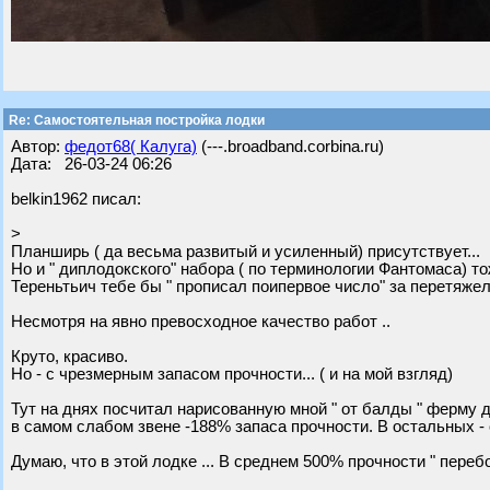
Re: Самостоятельная постройка лодки
Автор:
федот68( Калуга)
(---.broadband.corbina.ru)
Дата: 26-03-24 06:26
belkin1962 писал:
>
Планширь ( да весьма развитый и усиленный) присутствует...
Но и " диплодокского" набора ( по терминологии Фантомаса) то
Тереньтьич тебе бы " прописал поипервое число" за перетяжел
Несмотря на явно превосходное качество работ ..
Круто, красиво.
Но - с чрезмерным запасом прочности... ( и на мой взгляд)
Тут на днях посчитал нарисованную мной " от балды " ферму д
в самом слабом звене -188% запаса прочности. В остальных - о
Думаю, что в этой лодке ... В среднем 500% прочности " перебор