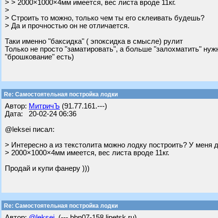
> > 2000×1000×4мм имеется, вес листа вроде 11кг.
>
> Строить то можно, только чем ты его склеивать будешь?
> Да и прочностью он не отличается.
Таки именно "баксидка" ( эпоксидка в смысле) рулит
Только не просто "заматировать", а больше "залохматить" нужн
"брошкование" есть)
Re: Самостоятельная постройка лодки
Автор:
МитричЪ
(91.77.161.---)
Дата: 20-02-24 06:36
@leksei писал:
> Интересно а из текстолита можно лодку построить? У меня 
> 2000×1000×4мм имеется, вес листа вроде 11кг.
Продай и купи фанеру )))
Re: Самостоятельная постройка лодки
Автор:
@leksei
(---.bbn07-158.lipetsk.ru)