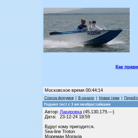
Как прави
Московское время 00:44:14
Список форумов
|
В начало
|
Новая тема
|
Перейти
Поднял тест с 3 мя необрастайками
Автор:
Лакировка
(45.130.179.---)
Дата: 23-12-24 18:59
Вдруг кому пригодится.
Sea-line Troton
Мореман Moravia