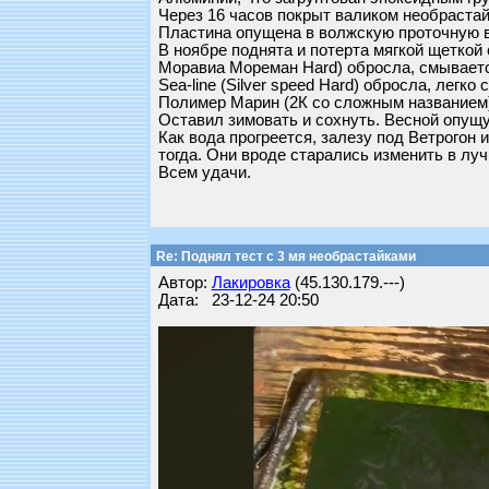
Через 16 часов покрыт валиком необрастай
Пластина опущена в волжскую проточную в
В ноябре поднята и потерта мягкой щеткой 
Моравиа Мореман Hard) обросла, смывает
Sea-line (Silver speed Hard) обросла, легк
Полимер Марин (2К со сложным названием)
Оставил зимовать и сохнуть. Весной опущу
Как вода прогреется, залезу под Ветрогон 
тогда. Они вроде старались изменить в лу
Всем удачи.
Re: Поднял тест с 3 мя необрастайками
Автор:
Лакировка
(45.130.179.---)
Дата: 23-12-24 20:50