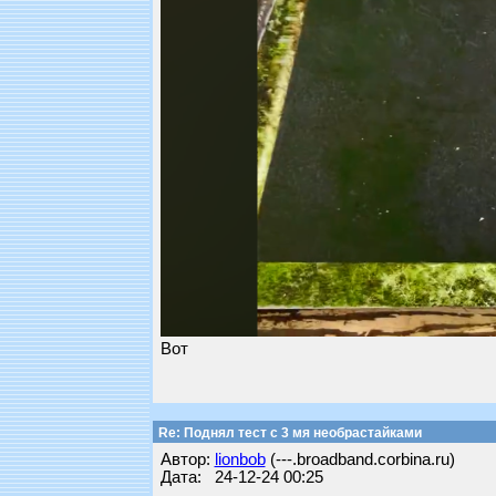
Вот
Re: Поднял тест с 3 мя необрастайками
Автор:
lionbob
(---.broadband.corbina.ru)
Дата: 24-12-24 00:25