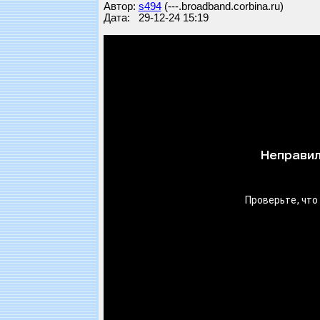
Автор:
s494
(---.broadband.corbina.ru)
Дата: 29-12-24 15:19