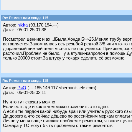
Re: Ремонт плм хонда 115
Автор:
nikka
(93.170.194.---)
Дата: 05-01-25 01:38
Посмотрел ценник и ах...!Была Хонда БФ-25.Менял трубу вер
вставляется.Запомнилась ось резьбой редкой 3/8 или что-то 
дюралевый нижний,целым снять не получилось.Прикипел,раско
расточил.Проблем не было.Ну а втулки-капролон в помощь.Ду
только 20000 стоит.За штуку у токаря сделать её возможно.
Re: Ремонт плм хонда 115
Автор:
РиО
(---.185.149.117.sberbank-tele.com)
Дата: 05-01-25 02:11
Ну что тут сказать можно
Если есть где и как и чем можно заменить это одно.
А если ты пардон какой нибудь врач или учитель русского язык
Да дорого а что сейчас дёшево по российским меркам оплаты 
Лично у меня ваще никаких проблем с ремонтом, я такое щелка
Самара у ТС могут быть проблемы с таким ремонтом.