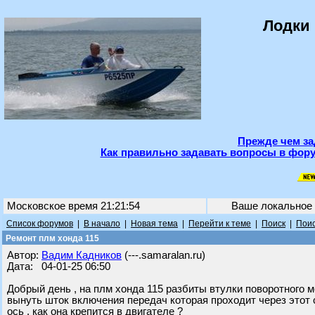
Лодки 
Прежде чем за
Как правильно задавать вопросы в фору
Московское время 21:21:54
Ваше локальное
Список форумов
|
В начало
|
Новая тема
|
Перейти к теме
|
Поиск
|
Поис
Ремонт плм хонда 115
Автор:
Вадим Кадников
(---.samaralan.ru)
Дата: 04-01-25 06:50
Добрый день , на плм хонда 115 разбиты втулки поворотного м
вынуть шток включения передач которая проходит через этот 
ось , как она крепится в двигателе ?