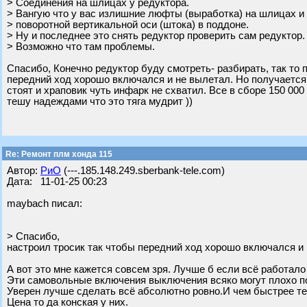
> Соединения на шлицах у редуктора.
> Вангую что у вас излишние люфты (выработка) на шлицах и
> поворотной вертикальной оси (штока) в поддоне.
> Ну и последнее это снять редуктор проверить сам редуктор.
> Возможно что там проблемы.
Спасибо, Конечно редуктор буду смотреть- разбирать, так то 
передний ход хорошо включался и не вылетал. Но получается
стоят и храповик чуть инфарк не схватил. Все в сборе 150 00
тешу надеждами что это тяга мудрит ))
Re: Ремонт плм хонда 115
Автор:
РиО
(---.185.148.249.sberbank-tele.com)
Дата: 11-01-25 00:23
maybach писал:
> Спасибо,
настроил тросик так чтобы передний ход хорошо включался и 
А вот это мне кажется совсем зря. Лучше б если всё работало
Эти самовольные включения выключения всяко могут плохо по
Уверен лучше сделать всё абсолютно ровно.И чем быстрее т
Цена то да конская у них.