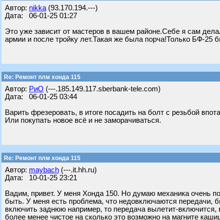
Автор:
nikka
(93.170.194.---)
Дата: 06-01-25 01:27
Это уже зависит от мастеров в вашем районе.Себе я сам дела
армии и после тройку лет.Такая же была порча!Только БФ-25 
Re: Ремонт плм хонда 115
Автор:
РиО
(---.185.149.117.sberbank-tele.com)
Дата: 06-01-25 03:44
Варить фрезеровать, в итоге посадить на болт с резьбой впота
Или покупать новое всё и не заморачиваться.
Re: Ремонт плм хонда 115
Автор:
maybach
(---.it.hh.ru)
Дата: 10-01-25 23:21
Вадим, привет. У меня Хонда 150. Но думаю механика очень п
быть. У меня есть проблема, что недовключаются передачи, 
включить заднюю например, то передача вылетит-включится, в
более менее чистое на сколько это возможно на магните кашица