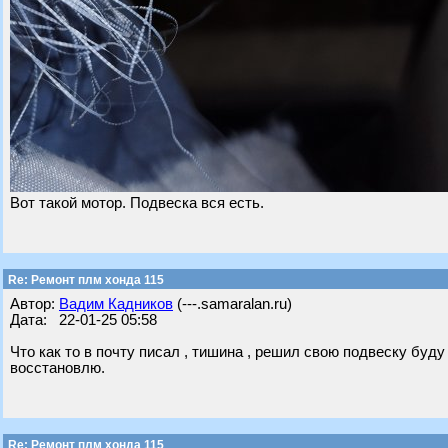
Вот такой мотор. Подвеска вся есть.
Re: Ремонт плм хонда 115
Автор:
Вадим Кадников
(---.samaralan.ru)
Дата: 22-01-25 05:58
Что как то в почту писал , тишина , решил свою подвеску буд
восстановлю.
Re: Ремонт плм хонда 115