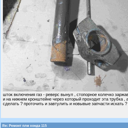
шток включения газ - реверс вынул , стопорное колечко зарж
и на нижнем кронштейне через который проходит эта трубка , 
сделать ? проточить и завтулить и новывые запчасти искать ?
Re: Ремонт плм хонда 115