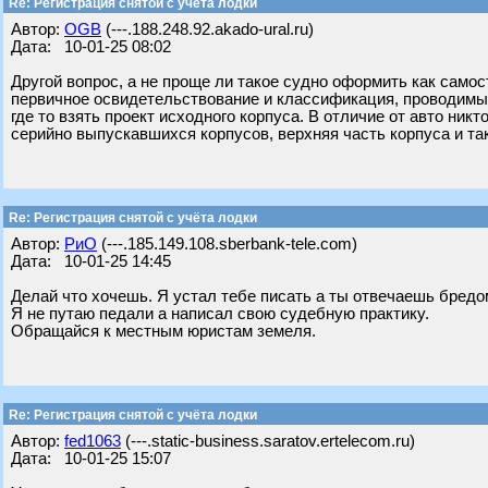
Re: Регистрация снятой с учёта лодки
Автор:
OGB
(---.188.248.92.akado-ural.ru)
Дата: 10-01-25 08:02
Другой вопрос, а не проще ли такое судно оформить как само
первичное освидетельствование и классификация, проводимы
где то взять проект исходного корпуса. В отличие от авто ни
серийно выпускавшихся корпусов, верхняя часть корпуса и та
Re: Регистрация снятой с учёта лодки
Автор:
РиО
(---.185.149.108.sberbank-tele.com)
Дата: 10-01-25 14:45
Делай что хочешь. Я устал тебе писать а ты отвечаешь бредо
Я не путаю педали а написал свою судебную практику.
Обращайся к местным юристам земеля.
Re: Регистрация снятой с учёта лодки
Автор:
fed1063
(---.static-business.saratov.ertelecom.ru)
Дата: 10-01-25 15:07