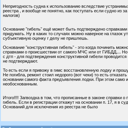
Непригодность судна к использованию вследствие устранимы
реестра , и вообще не понятно, как поступать если судно из з
налогов)
Основание "гибель" ещё может быть подтверждено справками о
придумать. Ну в каких то случаях можно наверное на глазок 
субъективную оценку г делу не пришлешь.
Основание "конструктивная гибель" - это когда починить мож
справками о происшествии от самого МЧС или от ГИБДД,... Но
с дтп - для подтверждения конструктивной гибели проводится 
не подтверждают.
То есть если я привожу в гимс восстановленную лодку и прошу 
Не погибла, ремонт стоил недорого (вот чеки) то есть отказать
основании самого факта предъявления лодки. При этом само 
необоснованным.
Итого!!!! Загвоздка в том, что прописанные в законе справки 
гибель. Если в регистрации откажут на основании п. 17, я в су
Оснований для исключения из реестра не было