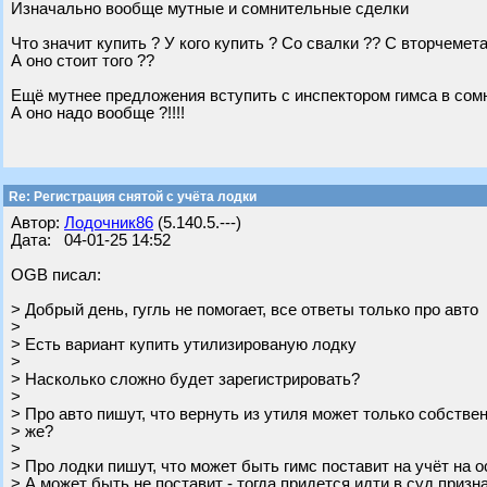
Изначально вообще мутные и сомнительные сделки
Что значит купить ? У кого купить ? Со свалки ?? С вторчемета
А оно стоит того ??
Ещё мутнее предложения вступить с инспектором гимса в сом
А оно надо вообще ?!!!!
Re: Регистрация снятой с учёта лодки
Автор:
Лодочник86
(5.140.5.---)
Дата: 04-01-25 14:52
OGB писал:
> Добрый день, гугль не помогает, все ответы только про авто
>
> Есть вариант купить утилизированую лодку
>
> Насколько сложно будет зарегистрировать?
>
> Про авто пишут, что вернуть из утиля может только собствен
> же?
>
> Про лодки пишут, что может быть гимс поставит на учёт на 
> А может быть не поставит - тогда придется идти в суд призн