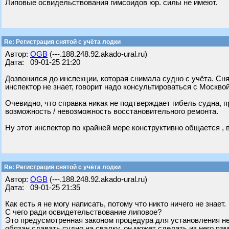
Липовые освидельствования гимсоидов юр. силы не имеют.
Re: Регистрация снятой с учёта лодки
Автор:
OGB
(---.188.248.92.akado-ural.ru)
Дата: 09-01-25 21:20
Дозвонился до инспекции, которая снимала судно с учёта. Снял
инспектор не знает, говорит надо консультироваться с Москво
Очевидно, что справка никак не подтверждает гибель судна, 
возможность / невозможность восстановительного ремонта.
Ну этот инспектор по крайней мере конструктивно общается , 
Re: Регистрация снятой с учёта лодки
Автор:
OGB
(---.188.248.92.akado-ural.ru)
Дата: 09-01-25 21:35
Как есть я не могу написать, потому что никто ничего не знает.
С чего ради освидетельствование липовое?
Это предусмотренная законом процедура для установления не
обязан сдавать судно на свалку, он может сделать из него пам