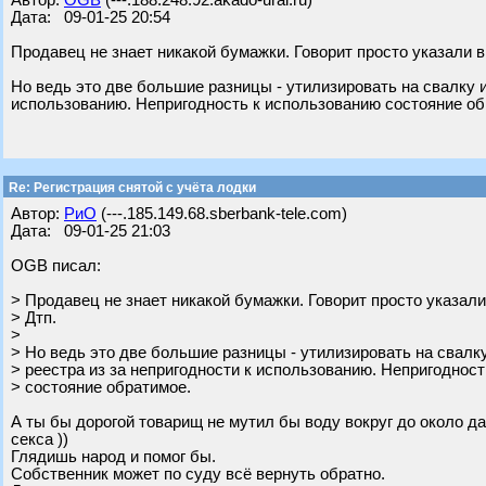
Автор:
OGB
(---.188.248.92.akado-ural.ru)
Дата: 09-01-25 20:54
Продавец не знает никакой бумажки. Говорит просто указали в
Но ведь это две большие разницы - утилизировать на свалку и
использованию. Непригодность к использованию состояние об
Re: Регистрация снятой с учёта лодки
Автор:
РиО
(---.185.149.68.sberbank-tele.com)
Дата: 09-01-25 21:03
OGB писал:
> Продавец не знает никакой бумажки. Говорит просто указали
> Дтп.
>
> Но ведь это две большие разницы - утилизировать на свалк
> реестра из за непригодности к использованию. Непригоднос
> состояние обратимое.
А ты бы дорогой товарищ не мутил бы воду вокруг до около да
секса ))
Глядишь народ и помог бы.
Собственник может по суду всё вернуть обратно.