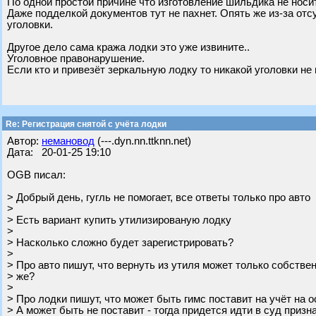
По одной простой причине что изготовление шильдика не носи
Даже подделкой документов тут не пахнет. Опять же из-за от
уголовки.
Другое дело сама кража лодки это уже извините..
Уголовное правонарушение.
Если кто и привезёт зеркальную лодку то никакой уголовки не
Re: Регистрация снятой с учёта лодки
Автор:
немановод
(---.dyn.nn.ttknn.net)
Дата: 20-01-25 19:10
OGB писал:
> Добрый день, гугль не помогает, все ответы только про авто
>
> Есть вариант купить утилизированую лодку
>
> Насколько сложно будет зарегистрировать?
>
> Про авто пишут, что вернуть из утиля может только собствен
> же?
>
> Про лодки пишут, что может быть гимс поставит на учёт на 
> А может быть не поставит - тогда придется идти в суд призн