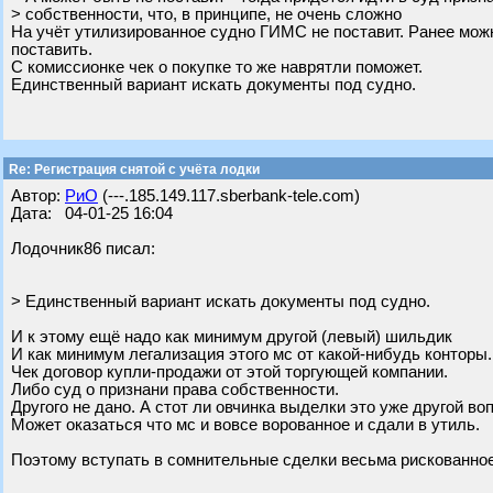
> собственности, что, в принципе, не очень сложно
На учёт утилизированное судно ГИМС не поставит. Ранее можн
поставить.
С комиссионке чек о покупке то же наврятли поможет.
Единственный вариант искать документы под судно.
Re: Регистрация снятой с учёта лодки
Автор:
РиО
(---.185.149.117.sberbank-tele.com)
Дата: 04-01-25 16:04
Лодочник86 писал:
> Единственный вариант искать документы под судно.
И к этому ещё надо как минимум другой (левый) шильдик
И как минимум легализация этого мс от какой-нибудь конторы.
Чек договор купли-продажи от этой торгующей компании.
Либо суд о признани права собственности.
Другого не дано. А стот ли овчинка выделки это уже другой во
Может оказаться что мс и вовсе ворованное и сдали в утиль.
Поэтому вступать в сомнительные сделки весьма рискованное