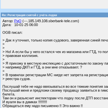
Re: Регистрация снятой с учёта лодки
Автор:
РиО
(---.185.149.108.sberbank-tele.com)
Дата: 10-01-25 06:00
OGB писал:
> Дак я уточнил, только копия судового, заверенная синей печ
>
>
> Но! А если бы у него остался чек из магазина или ГТД, то по
> правовая коллизия.
>
> Я прихожу в местную инспекцию с достаточным по закону п
> например ДКП и ГТД, а они мне отказывают. ?
>
> В правилах регистрации МС нигде нет запрета на регистрац
> реестра судов.
Послушай тебе не надо ввязываться во все тяжкие понятия з
Послушай меня и предложи своему продавцу заявиться в гим
билета.
Там он и разьяснит инспекторам что лодку после ДТП восстано
И вуаля вы в дамках !!!!!!!!!
Обращаться ему надо письменно !! Это важно !!