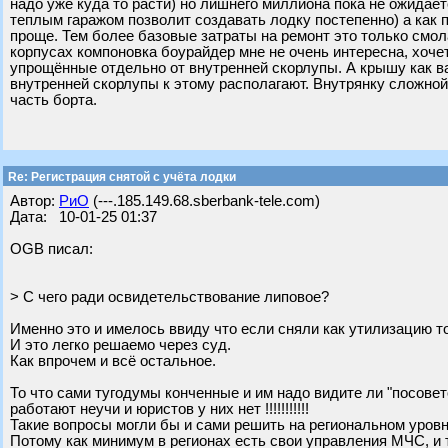
надо уже куда то расти) но лишнего миллиона пока не ожидае
теплым гаражом позволит создавать лодку постепенно) а как 
проще. Тем более базовые затраты на ремонт это только смол
корпусах компоновка боурайдер мне не очень интересна, хоче
упрощённые отдельно от внутренней скорлупы. А крышу как в
внутренней скорлупы к этому располагают. Внутрянку сложно
часть борта.
Re: Регистрация снятой с учёта лодки
Автор:
РиО
(---.185.149.68.sberbank-tele.com)
Дата: 10-01-25 01:37
OGB писал:
> С чего ради освидетельствование липовое?
Именно это и имелось ввиду что если сняли как утилизацию то 
И это легко решаемо через суд.
Как впрочем и всё остальное.
То что сами тугодумы конченные и им надо видите ли "посове
работают неучи и юристов у них нет !!!!!!!!!!!
Такие вопросы могли бы и сами решить на региональном уровн
Потому как минимум в регионах есть свои управления МЧС, и