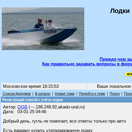
Лодки 
Прежде чем за
Как правильно задавать вопросы в фору
Московское время 18:15:53
Ваше локальное
Список форумов
|
В начало
|
Новая тема
|
Перейти к теме
|
Поиск
|
Поис
Регистрация снятой с учёта лодки
Автор:
OGB
(---.188.248.92.akado-ural.ru)
Дата: 03-01-25 04:46
Добрый день, гугль не помогает, все ответы только про авто
Есть вариант купить утилизированую лодку