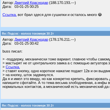
Автор:
Дмитрий Краснодар
(188.170.193.---)
Дата: 03-01-25 00:25
Ссылка.
вот брал здеся для сушилки и осталось много 😂
Re: Подсос - колхоз тохомерк 30 2т
Автор:
Дмитрий Краснодар
(178.176.211.---)
Дата: 03-01-25 00:42
buss писал:
> -поддержу, механически тоже вариант. главное чтобы самом
> мастырят не от центрального замка а с помощью актуатора 
>
Ссылка.
> ставят кнопку, одно короткое нажатие подает 12в и он выдв
> на кнопку, шток задвинулся.
Да я и имел это ввиду, но как конкретно крепить, фиксировать
напишите сфотайте. А то тема весьма злободневная, а инфы в
нормальных контактов, а механический есть механический да и 
Re: Подсос - колхоз тохомерк 30 2т