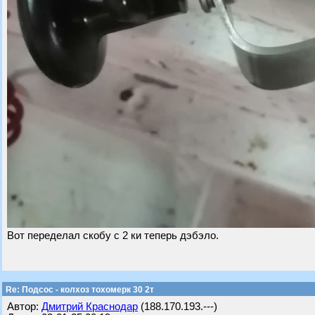
Вот переделал скобу с 2 ки теперь дэбэло.
Re: Подсос - колхоз тохомерк 30 2т
Автор:
Дмитрий Краснодар
(188.170.193.---)