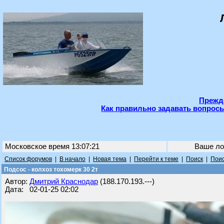
Прежде
Как правильно задавать вопросы
Московское время 13:07:21
Ваше ло
Список форумов
|
В начало
|
Новая тема
|
Перейти к теме
|
Поиск
|
Поис
Подсос - колхоз тохомерк 30 2т
Автор:
Дмитрий Краснодар
(188.170.193.---)
Дата: 02-01-25 02:02