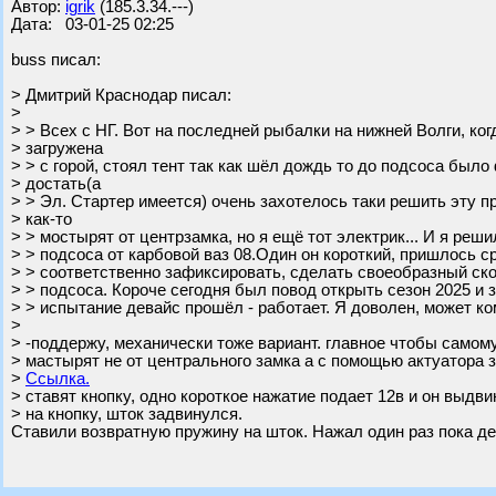
Автор:
igrik
(185.3.34.---)
Дата: 03-01-25 02:25
buss писал:
> Дмитрий Краснодар писал:
>
> > Всех с НГ. Вот на последней рыбалки на нижней Волги, ко
> загружена
> > с горой, стоял тент так как шёл дождь то до подсоса было
> достать(а
> > Эл. Стартер имеется) очень захотелось таки решить эту п
> как-то
> > мостырят от центрзамка, но я ещё тот электрик... И я реш
> > подсоса от карбовой ваз 08.Один он короткий, пришлось с
> > соответственно зафиксировать, сделать своеобразный ск
> > подсоса. Короче сегодня был повод открыть сезон 2025 и з
> > испытание девайс прошёл - работает. Я доволен, может ко
>
> -поддержу, механически тоже вариант. главное чтобы самом
> мастырят не от центрального замка а с помощью актуатора 
>
Ссылка.
> ставят кнопку, одно короткое нажатие подает 12в и он выдв
> на кнопку, шток задвинулся.
Ставили возвратную пружину на шток. Нажал один раз пока д