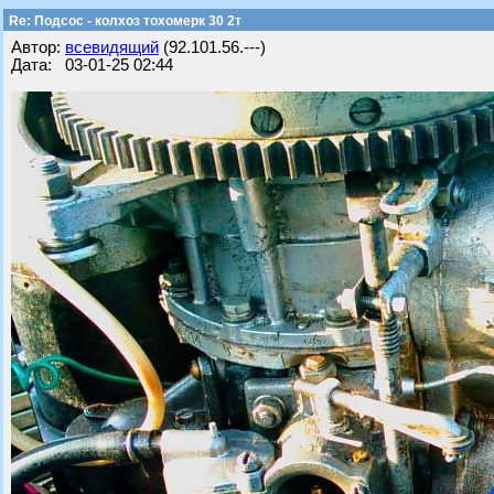
Re: Подсос - колхоз тохомерк 30 2т
Автор:
всевидящий
(92.101.56.---)
Дата: 03-01-25 02:44