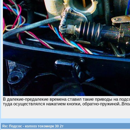
В далекие-предалекие времена ставил такие приводы на подсо
туда осуществлялся нажатием кнопки, обратно-пружиной..Впол
Re: Подсос - колхоз тохомерк 30 2т