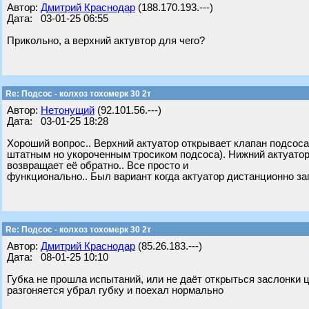
Автор:
Дмитрий Краснодар
(188.170.193.---)
Дата: 03-01-25 06:55
Прикольно, а верхний актувтор для чего?
Re: Подсос - колхоз тохомерк 30 2т
Автор:
Нетонущий
(92.101.56.---)
Дата: 03-01-25 18:28
Хороший вопрос.. Верхний актуатор открывает клапан подсоса
штатным но укороченным тросиком подсоса). Нижний актуатор
возвращает её обратно.. Все просто и
функционально.. Был вариант когда актуатор дистанционно за
Re: Подсос - колхоз тохомерк 30 2т
Автор:
Дмитрий Краснодар
(85.26.183.---)
Дата: 08-01-25 10:10
Губка не прошла испытаний, или не даёт открыться заслонки ц
разгоняется убрал губку и поехал нормально