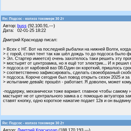
Re: Подсос - колхоз тохомерк 30 2т
Автор:
buss
(92.100.91.---)
Дата: 02-01-25 18:22
Дмитрий Краснодар писал:
> Всех с НГ. Вот на последней рыбалки на нижней Волги, когд
> с горой, стоял тент так как шёл дождь то до подсоса было ф
> Эл. Стартер имеется) очень захотелось таки решить эту проб
> мостырят от центрзамка, но я ещё тот электрик... И я решил
> подсоса от карбовой ваз 08.Один он короткий, пришлось сро
> соответственно зафиксировать, сделать своеобразный скоб
> подсоса. Короче сегодня был повод открыть сезон 2025 и за 
> испытание девайс прошёл - работает. Я доволен, может ком
-поддержу, механически тоже вариант. главное чтобы самому 
мастырят не от центрального замка а с помощью актуатора з
ставят кнопку, одно короткое нажатие подает 12в и он выдвину
Re: Подсос - колхоз тохомерк 30 2т
Автор:
Дмитрий Краснодар
(188.170.193.---)