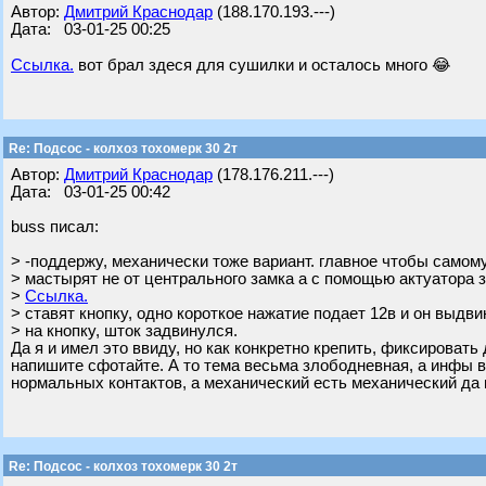
Автор:
Дмитрий Краснодар
(188.170.193.---)
Дата: 03-01-25 00:25
Ссылка.
вот брал здеся для сушилки и осталось много 😂
Re: Подсос - колхоз тохомерк 30 2т
Автор:
Дмитрий Краснодар
(178.176.211.---)
Дата: 03-01-25 00:42
buss писал:
> -поддержу, механически тоже вариант. главное чтобы самом
> мастырят не от центрального замка а с помощью актуатора 
>
Ссылка.
> ставят кнопку, одно короткое нажатие подает 12в и он выдв
> на кнопку, шток задвинулся.
Да я и имел это ввиду, но как конкретно крепить, фиксировать
напишите сфотайте. А то тема весьма злободневная, а инфы в
нормальных контактов, а механический есть механический да и 
Re: Подсос - колхоз тохомерк 30 2т