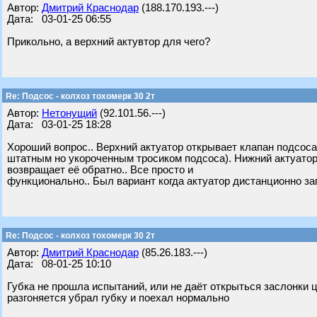
Автор:
Дмитрий Краснодар
(188.170.193.---)
Дата: 03-01-25 06:55
Прикольно, а верхний актувтор для чего?
Re: Подсос - колхоз тохомерк 30 2т
Автор:
Нетонущий
(92.101.56.---)
Дата: 03-01-25 18:28
Хороший вопрос.. Верхний актуатор открывает клапан подсоса
штатным но укороченным тросиком подсоса). Нижний актуатор
возвращает её обратно.. Все просто и
функционально.. Был вариант когда актуатор дистанционно за
Re: Подсос - колхоз тохомерк 30 2т
Автор:
Дмитрий Краснодар
(85.26.183.---)
Дата: 08-01-25 10:10
Губка не прошла испытаний, или не даёт открыться заслонки ц
разгоняется убрал губку и поехал нормально