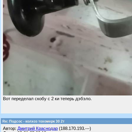
Вот переделал скобу с 2 ки теперь дэбэло.
Re: Подсос - колхоз тохомерк 30 2т
Автор:
Дмитрий Краснодар
(188.170.193.---)