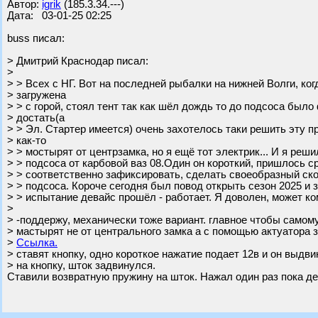
Автор:
igrik
(185.3.34.---)
Дата: 03-01-25 02:25
buss писал:
> Дмитрий Краснодар писал:
>
> > Всех с НГ. Вот на последней рыбалки на нижней Волги, ко
> загружена
> > с горой, стоял тент так как шёл дождь то до подсоса было
> достать(а
> > Эл. Стартер имеется) очень захотелось таки решить эту п
> как-то
> > мостырят от центрзамка, но я ещё тот электрик... И я реш
> > подсоса от карбовой ваз 08.Один он короткий, пришлось с
> > соответственно зафиксировать, сделать своеобразный ск
> > подсоса. Короче сегодня был повод открыть сезон 2025 и з
> > испытание девайс прошёл - работает. Я доволен, может ко
>
> -поддержу, механически тоже вариант. главное чтобы самом
> мастырят не от центрального замка а с помощью актуатора 
>
Ссылка.
> ставят кнопку, одно короткое нажатие подает 12в и он выдв
> на кнопку, шток задвинулся.
Ставили возвратную пружину на шток. Нажал один раз пока д