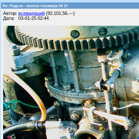
Re: Подсос - колхоз тохомерк 30 2т
Автор:
всевидящий
(92.101.56.---)
Дата: 03-01-25 02:44