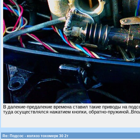
В далекие-предалекие времена ставил такие приводы на подсо
туда осуществлялся нажатием кнопки, обратно-пружиной..Впол
Re: Подсос - колхоз тохомерк 30 2т