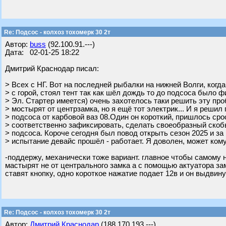
Re: Подсос - колхоз тохомерк 30 2т
Автор:
buss
(92.100.91.---)
Дата: 02-01-25 18:22
Дмитрий Краснодар писал:
> Всех с НГ. Вот на последней рыбалки на нижней Волги, когд
> с горой, стоял тент так как шёл дождь то до подсоса было ф
> Эл. Стартер имеется) очень захотелось таки решить эту проб
> мостырят от центрзамка, но я ещё тот электрик... И я решил
> подсоса от карбовой ваз 08.Один он короткий, пришлось сро
> соответственно зафиксировать, сделать своеобразный скоб
> подсоса. Короче сегодня был повод открыть сезон 2025 и за 
> испытание девайс прошёл - работает. Я доволен, может ком
-поддержу, механически тоже вариант. главное чтобы самому 
мастырят не от центрального замка а с помощью актуатора з
ставят кнопку, одно короткое нажатие подает 12в и он выдвину
Re: Подсос - колхоз тохомерк 30 2т
Автор:
Дмитрий Краснодар
(188.170.193.---)