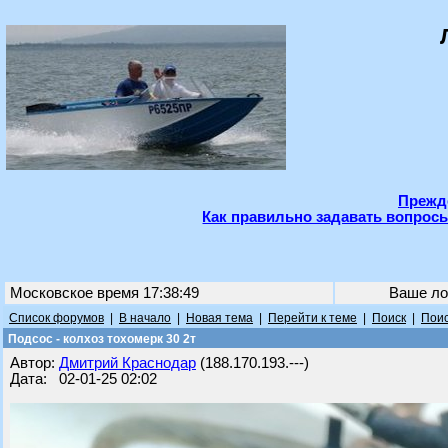
Прежде
Как правильно задавать вопросы
Московское время 17:38:49
Ваше ло
Список форумов
|
В начало
|
Новая тема
|
Перейти к теме
|
Поиск
|
Поис
Подсос - колхоз тохомерк 30 2т
Автор:
Дмитрий Краснодар
(188.170.193.---)
Дата: 02-01-25 02:02