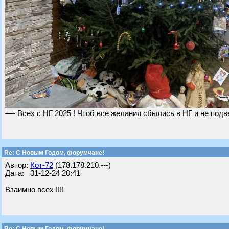
—- Всех с НГ 2025 ! Чтоб все желания сбылись в НГ и не подв
Re: С Новым Годом, форумчане!
Автор:
Кот-72
(178.178.210.---)
Дата: 31-12-24 20:41
Взаимно всех !!!!