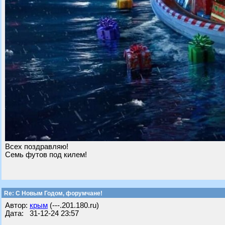
Всех поздравляю!
Семь футов под килем!
Re: С Новым Годом, форумчане!
Автор:
крым
(---.201.180.ru)
Дата: 31-12-24 23:57