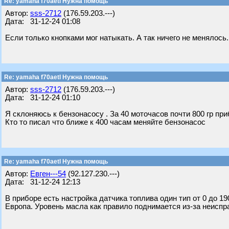
Re: yamaha f70aetl Нужна помощь
Автор:
sss-2712
(176.59.203.---)
Дата: 31-12-24 01:08
Если только кнопками мог натыкать. А так ничего не менялось.
Re: yamaha f70aetl Нужна помощь
Автор:
sss-2712
(176.59.203.---)
Дата: 31-12-24 01:10
Я склоняюсь к бензонасосу . За 40 моточасов почти 800 гр пр
Кто то писал что ближе к 400 часам меняйте бензонасос
Re: yamaha f70aetl Нужна помощь
Автор:
Евген---54
(92.127.230.---)
Дата: 31-12-24 12:13
В приборе есть настройка датчика топлива один тип от 0 до 1
Европа. Уровень масла как правило поднимается из-за неисп