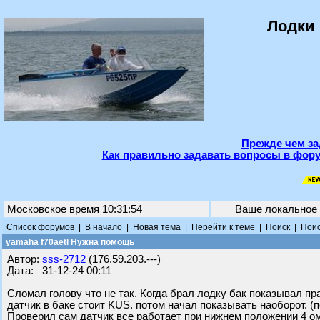
Лодки 
Прежде чем за
Как правильно задавать вопросы в фору
Московское время 10:31:54
Ваше локальное
Список форумов
|
В начало
|
Новая тема
|
Перейти к теме
|
Поиск
|
Поис
yamaha f70aetl Нужна помощь
Автор:
sss-2712
(176.59.203.---)
Дата: 31-12-24 00:11
Сломал голову что не так. Когда брал лодку бак показывал пр
датчик в баке стоит KUS. потом начал показывать наоборот. (
Проверил сам датчик все работает при нижнем положении 4 ом 