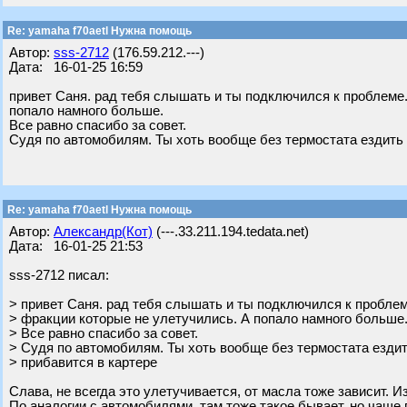
Re: yamaha f70aetl Нужна помощь
Автор:
sss-2712
(176.59.212.---)
Дата: 16-01-25 16:59
привет Саня. рад тебя слышать и ты подключился к проблеме.
попало намного больше.
Все равно спасибо за совет.
Судя по автомобилям. Ты хоть вообще без термостата ездить 
Re: yamaha f70aetl Нужна помощь
Автор:
Александр(Кот)
(---.33.211.194.tedata.net)
Дата: 16-01-25 21:53
sss-2712 писал:
> привет Саня. рад тебя слышать и ты подключился к проблеме
> фракции которые не улетучились. А попало намного больше
> Все равно спасибо за совет.
> Судя по автомобилям. Ты хоть вообще без термостата ездит
> прибавится в картере
Слава, не всегда это улетучивается, от масла тоже зависит. И
По аналогии с автомобилями, там тоже такое бывает, но чаще