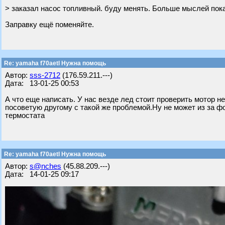
> заказал насос топливный. буду менять. Больше мыслей пока
Заправку ещё поменяйте.
Re: yamaha f70aetl Нужна помощь
Автор:
sss-2712
(176.59.211.---)
Дата: 13-01-25 00:53
А что еще написать. У нас везде лед стоит проверить мотор н
посоветую другому с такой же проблемой.Ну не может из за фо
термостата
Re: yamaha f70aetl Нужна помощь
Автор:
s@nches
(45.88.209.---)
Дата: 14-01-25 09:17