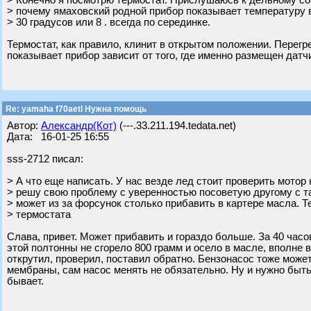
> Конечно я посмотрю термостат. Прислушаюсь к дельному сов
> почему ямаховский родной прибор показывает температуру 
> 30 градусов или 8 . всегда по серединке.
Термостат, как правило, клинит в открытом положении. Перегре
показывает прибор зависит от того, где именно размещен датч
Re: yamaha f70aetl Нужна помощь
Автор:
Александр(Кот)
(---.33.211.194.tedata.net)
Дата: 16-01-25 16:55
sss-2712 писал:
> А что еще написать. У нас везде лед стоит проверить мотор 
> решу свою проблему с уверенностью посоветую другому с т
> может из за форсунок столько прибавить в картере масла. Т
> термостата
Слава, привет. Может прибавить и гораздо больше. За 40 часо
этой полтонны не сгорело 800 грамм и осело в масле, вполне 
открутил, проверил, поставил обратно. Бензонасос тоже может
мембраны, сам насос менять не обязательно. Ну и нужно быть
бывает.