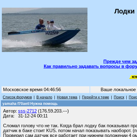
Лодки 
Прежде чем за
Как правильно задавать вопросы в фору
Московское время 04:46:56
Ваше локальное
Список форумов
|
В начало
|
Новая тема
|
Перейти к теме
|
Поиск
|
Поис
yamaha f70aetl Нужна помощь
Автор:
sss-2712
(176.59.203.---)
Дата: 31-12-24 00:11
Сломал голову что не так. Когда брал лодку бак показывал пр
датчик в баке стоит KUS. потом начал показывать наоборот. (
Проверил сам датчик все работает при нижнем положении 4 ом 