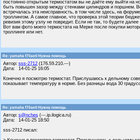
постоянно открытым термостатом вы не даёте ему выйти на н
быть повышен зазор между стенками цилиндров и поршнем. Вот
встречалась эта неисправность, в том числе здесь, на форуме
троллингом. А самое главное, что проверка этой теории бюдже
ревизия этому узлу не повредит. Если не так, то будете далее 
Вот вам фото моего термостата на Мерке после покупки мотора
троллинге или нет.
Re: yamaha f70aetl Нужна помощь
Автор:
sss-2712
(176.59.210.---)
Дата: 14-01-25 16:05
Конечно я посмотрю термостат. Прислушаюсь к дельному сове
показывает температуру в норме. Без разницы вода 30 градусов
Re: yamaha f70aetl Нужна помощь
Автор:
s@nches
(---.ip.ilogica.ru)
Дата: 14-01-25 18:50
sss-2712 писал: