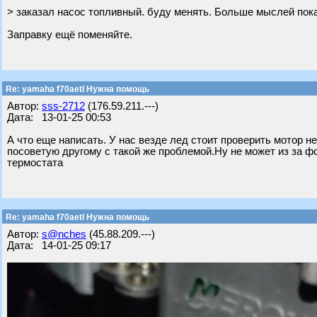
> заказал насос топливный. буду менять. Больше мыслей пока
Заправку ещё поменяйте.
Re: yamaha f70aetl Нужна помощь
Автор:
sss-2712
(176.59.211.---)
Дата: 13-01-25 00:53
А что еще написать. У нас везде лед стоит проверить мотор н
посоветую другому с такой же проблемой.Ну не может из за фо
термостата
Re: yamaha f70aetl Нужна помощь
Автор:
s@nches
(45.88.209.---)
Дата: 14-01-25 09:17