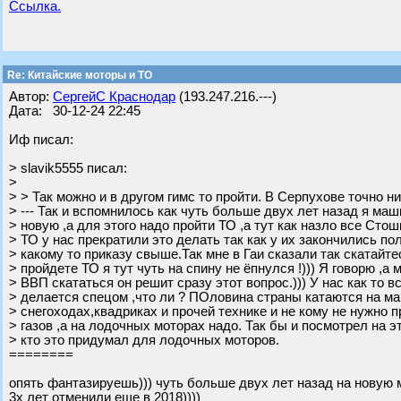
Ссылка.
Re: Китайские моторы и ТО
Автор:
СергейС Краснодар
(193.247.216.---)
Дата: 30-12-24 22:45
Иф писал:
> slavik5555 писал:
>
> > Так можно и в другом гимс то пройти. В Серпухове точно н
> --- Так и вспомнилось как чуть больше двух лет назад я ма
> новую ,а для этого надо пройти ТО ,а тут как назло все Сто
> ТО у нас прекратили это делать так как у их закончились по
> какому то приказу свыше.Так мне в Гаи сказали так скатайт
> пройдете ТО я тут чуть на спину не ёпнулся !))) Я говорю ,а 
> ВВП скататься он решит сразу этот вопрос.))) У нас как то в
> делается спецом ,что ли ? ПОловина страны катаются на ма
> снегоходах,квадриках и прочей технике и не кому не нужно 
> газов ,а на лодочных моторах надо. Так бы и посмотрел на э
> кто это придумал для лодочных моторов.
========
опять фантазируешь))) чуть больше двух лет назад на новую
3х лет отменили еще в 2018))))