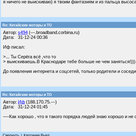
я ничего не выискиваю) я твоим фантазиям и из пальца высо
Re: Китайские моторы и ТО
Автор:
s494
(---.broadband.corbina.ru)
Дата: 31-12-24 00:36
Иф писал:
>... Ты Серёга всё ,что то
> выискиваешь.В Краснодаре тебе больше не чем заняться!)))
До появления интернета и соцсетей, только родители и соседи з
Re: Китайские моторы и ТО
Автор:
Иф
(188.170.75.---)
Дата: 31-12-24 01:45
—-Как хорошо , что я такого порядка людей знаю хорошо и не
Свернуть
|
Картинки Выкл.