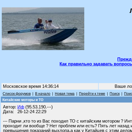
Прежде
Как правильно задавать вопросы
Московское время 14:36:14
Ваше ло
Список форумов
|
В начало
|
Новая тема
|
Перейти к теме
|
Поиск
|
Поис
Китайские моторы и ТО
Автор:
Иф
(95.53.190.---)
Дата: 26-12-24 22:29
--- Парни ,кто то из Вас походил ТО с китайским мотором ? И
проходит ли вообще ? Нет проблем или есть? Пять лет назад 
превышения показаний выхлопа,а как у Китайцев с этим делом