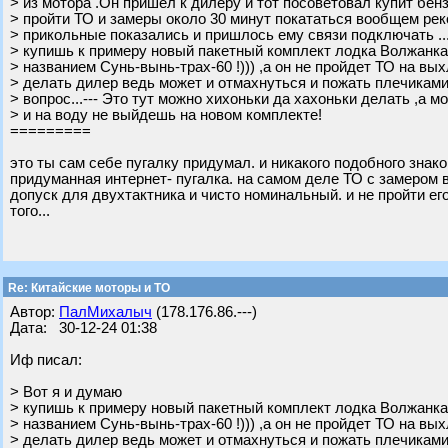
> из мотора .Он пришёл к дилеру и тот посоветовал купит бенз
> пройти ТО и замеры около 30 минут покататься вообщем ре
> прикольные показались и пришлось ему связи подключать ...
> купишь к примеру новый пакетный комплект лодка Волжанка
> названием Сунь-вынь-трах-60 !))) ,а он не пройдет ТО на вых
> делать дилер ведь может и отмахнуться и пожать плечиками
> вопрос...--- Это тут можно хихоньки да хахоньки делать ,а м
> и на воду не выйдешь на новом комплекте!
=========
это ты сам себе пугалку придумал. и никакого подобного знаком
придуманная интернет- пугалка. на самом деле ТО с замером 
допуск для двухтактника и чисто номинальный. и не пройти его
того...
Re: Китайские моторы и ТО
Автор:
ПалМихалыч
(178.176.86.---)
Дата: 30-12-24 01:38
Иф писал:
> Вот я и думаю
> купишь к примеру новый пакетный комплект лодка Волжанка
> названием Сунь-вынь-трах-60 !))) ,а он не пройдет ТО на вых
> делать дилер ведь может и отмахнуться и пожать плечиками