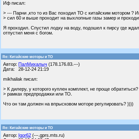
Иф писал:
> --- Парни ,кто то из Вас походил ТО с китайским мотором ? 
> сил 60 и выше проходит на выхлопные газы замер и проход
Я проходил. Спустил лодку на воду, подошел к пирсу где ждал
отпустил меня с богом.
Re: Китайские моторы и ТО
Автор:
ПалМихалыч
(178.176.83.---)
Дата: 28-12-24 21:19
mikhailak писал:
> К дилеру, у которого куплен комплект, не проще обратиться?
> рамках предпродажки или ТО.
Что он там должен на впрысковом моторе регулировать? ))))
Re: Китайские моторы и ТО
Автор:
Igor62
(---.gprs.mts.ru)