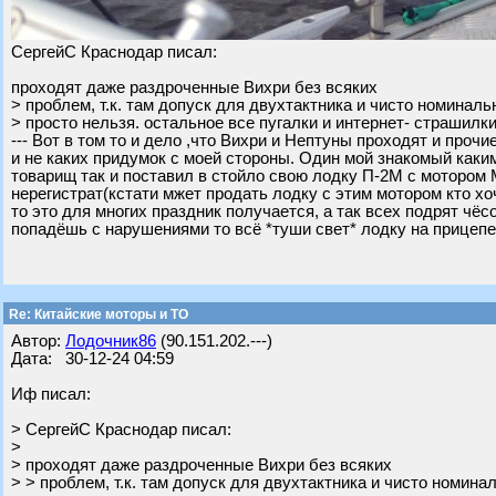
СергейС Краснодар писал:
проходят даже раздроченные Вихри без всяких
> проблем, т.к. там допуск для двухтактника и чисто номинальн
> просто нельзя. остальное все пугалки и интернет- страшилки. 
--- Вот в том то и дело ,что Вихри и Нептуны проходят и проч
и не каких придумок с моей стороны. Один мой знакомый каки
товарищ так и поставил в стойло свою лодку П-2М с мотором М
нерегистрат(кстати мжет продать лодку с этим мотором кто хоч
то это для многих праздник получается, а так всех подрят чё
попадёшь с нарушениями то всё *туши свет* лодку на прицепе
Re: Китайские моторы и ТО
Автор:
Лодочник86
(90.151.202.---)
Дата: 30-12-24 04:59
Иф писал:
> СергейС Краснодар писал:
>
> проходят даже раздроченные Вихри без всяких
> > проблем, т.к. там допуск для двухтактника и чисто номина