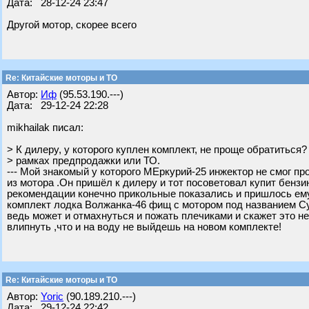
Дата: 28-12-24 23:47
Другой мотор, скорее всего
Re: Китайские моторы и ТО
Автор:
Иф
(95.53.190.---)
Дата: 29-12-24 22:28
mikhailak писал:
> К дилеру, у которого куплен комплект, не проще обратиться?
> рамках предпродажки или ТО.
--- Мой знакомый у которого МЕркурий-25 инжектор не смог пр
из мотора .Он пришёл к дилеру и тот посоветовал купит бензи
рекомендации конечно прикольные показались и пришлось ему 
комплект лодка Волжанка-46 фищ с мотором под названием Сунь
ведь может и отмахнуться и пожать плечиками и скажет это не 
влипнуть ,что и на воду не выйдешь на новом комплекте!
Re: Китайские моторы и ТО
Автор:
Yoric
(90.189.210.---)
Дата: 29-12-24 22:42