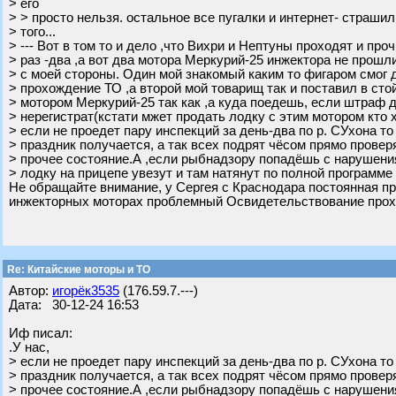
> его
> > просто нельзя. остальное все пугалки и интернет- страшил
> того...
> --- Вот в том то и дело ,что Вихри и Нептуны проходят и проч
> раз -два ,а вот два мотора Меркурий-25 инжектора не прошл
> с моей стороны. Один мой знакомый каким то фигаром смог 
> прохождение ТО ,а второй мой товарищ так и поставил в ст
> мотором Меркурий-25 так как ,а куда поедешь, если штраф д
> нерегистрат(кстати мжет продать лодку с этим мотором кто хо
> если не проедет пару инспекций за день-два по р. СУхона то
> праздник получается, а так всех подрят чёсом прямо прове
> прочее состояние.А ,если рыбнадзору попадёшь с нарушения
> лодку на прицепе увезут и там натянут по полной программе
Не обращайте внимание, у Сергея с Краснодара постоянная пр
инжекторных моторах проблемный Освидетельствование прох
Re: Китайские моторы и ТО
Автор:
игорёк3535
(176.59.7.---)
Дата: 30-12-24 16:53
Иф писал:
.У нас,
> если не проедет пару инспекций за день-два по р. СУхона то
> праздник получается, а так всех подрят чёсом прямо прове
> прочее состояние.А ,если рыбнадзору попадёшь с нарушения