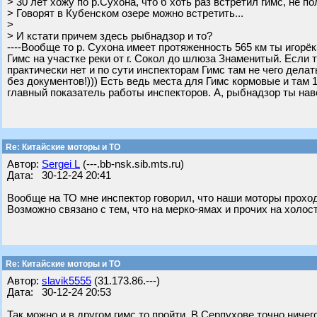
> 30 лет хожу по р.Сухона, что б хоть раз встретил гимс, не п
> Говорят в Кубенском озере можно встретить...
>
> И кстати причем здесь рыбнадзор и то?
----Вообще то р. Сухона имеет протяженность 565 км ты игорё
Гимс на участке реки от г. Сокол до шлюза Знаменитый. Если 
практически нет и по сути инспекторам Гимс там не чего дела
без документов!))) Есть ведь места для Гимс кормовые и там 
главный показатель работы инспекторов. А, рыбнадзор ты наве
Re: Китайские моторы и ТО
Автор:
Sergei L
(---.bb-nsk.sib.mts.ru)
Дата: 30-12-24 20:41
Вообще на ТО мне инспектор говорил, что наши моторы прохо
Возможно связано с тем, что на мерко-ямах и прочих на холо
Re: Китайские моторы и ТО
Автор:
slavik5555
(31.173.86.---)
Дата: 30-12-24 20:53
Так можно и в другом гимс то пройти. В Серпухове точно ничег