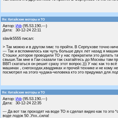
Re: Китайские моторы и ТО
Автор:
Иф
(95.53.190.---)
Дата: 30-12-24 22:11
slavik5555 писал:
> Так можно и в другом гимс то пройти. В Серпухове точно нич
--- Так и вспомнилось как чуть больше двух лет назад я машин
Стошки ,которое проводили ТО у нас прекратили это делать та
свыше.Так мне в Гаи сказали так скатайтесь до Москвы там про
ВВП скататься он решит сразу этот вопрос.))) У нас как то вс
машинах , снегоходах,квадриках и прочей технике и не кому н
посмотрел на этого чудака-человека кто это придумал для ло
Re: Китайские моторы и ТО
Автор:
Иф
(95.53.190.---)
Дата: 30-12-24 22:35
--- Да вот так проходят на воде ТО я сделал видео как то это 
воде лодок 50 .Ухх..сила!