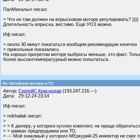
ПалМихалыч писал:
> Что он там должен на впрысковом моторе регулировать? ))))
Длительность впрыска, вестимо. Ещё УОЗ можно.
Иф писал:
> около 30 минут покататься вообщем рекомендации конечно
> прикольные показались
На хорошо прогретом моторе выбросы меньше, это факт. Тольк
более высокотемпературный можно попытаться.
Re: Китайские моторы и ТО
Автор:
СергейС Краснодар
(193.247.216.---)
Дата: 29-12-24 23:14
Иф писал:
> mikhailak писал:
>
> > К дилеру, у которого куплен комплект, не проще обратитьс
> > рамках предпродажки или ТО.
> --- Мой знакомый у которого МЕркурий-25 инжектор не смог 