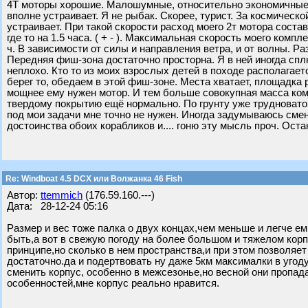
4Т моторы хорошие. Малошумные, относительно экономичные и
вполне устраивает. Я не рыбак. Скорее, турист. За космическо
устраивает. При такой скорости расход моего 2т мотора состав
где то на 1.5 часа. ( + - ). Максимальная скорость моего комп
ч. В зависимости от силы и направления ветра, и от волны. Р
Передняя фиш-зона достаточно просторна. Я в ней иногда спл
неплохо. Кто то из моих взрослых детей в походе располагает
берег то, обедаем в этой фиш-зоне. Места хватает, площадка 
мощнее ему нужен мотор. И тем больше совокупная масса комп
твердому покрытию ещё нормально. По грунту уже трудновато 
под мои задачи мне точно не нужен. Иногда задумываюсь смен
достоинства обоих корабликов и.... гоню эту мысль проч. Оста
Re: Windboat 4.5 DCX или Волжанка 46 Fish
Автор:
ttemmich
(176.59.160.---)
Дата: 28-12-24 05:16
Размер и вес тоже палка о двух концах,чем меньше и легче е
быть,а вот в свежую погоду на более большом и тяжелом кор
принципе,но сколько в нем пространства,и при этом позволяе
достаточно.да и подертвовать ну даже 5км максималки в угод
сменить корпус, особенно в межсезонье,но весной они пропад
особенностей,мне корпус реально нравится.