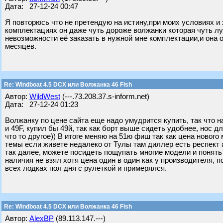
Дата: 27-12-24 00:47
Я повторюсь что не претендую на истину,при моих условиях и 
комплектациях он даже чуть дороже волжанки которая чуть лу
невозможности её заказать в нужной мне комплектации,и она о
месяцев.
Re: Windboat 4.5 DCX или Волжанка 46 Fish
Автор:
WildWest
(---.73.208.37.s-inform.net)
Дата: 27-12-24 01:23
Волжанку по цене сайта еще надо умудрится купить, так что 
и 49F, купил бы 49й, так как борт выше сидеть удобнее, нос д
что то другое)) В итоге меняю на 51ю фиш так как цена нового 
темы если живете недалеко от Тулы там диллер есть респект ак
так далее, можете посидеть пощупать многие модели и понять 
наличия не взял хотя цена один в один как у производителя, 
всех лодках пол дня с рулеткой и примерялся.
Re: Windboat 4.5 DCX или Волжанка 46 Fish
Автор:
AlexBP
(89.113.147.---)