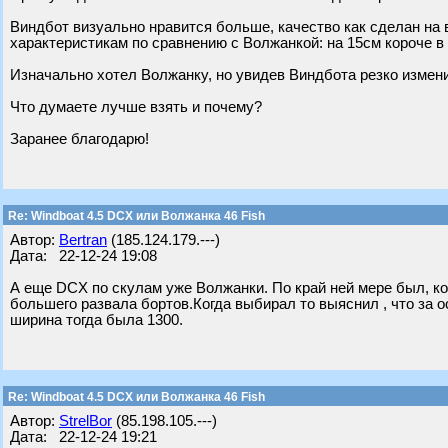
Виндбот визуально нравится больше, качество как сделан на 
характеристикам по сравнению с Волжанкой: на 15см короче в
Изначально хотел Волжанку, но увидев Виндбота резко измен
Что думаете лучше взять и почему?
Заранее благодарю!
Re: Windboat 4.5 DCX или Волжанка 46 Fish
Автор:
Bertran
(185.124.179.---)
Дата: 22-12-24 19:08
А еще DCX по скулам уже Волжанки. По край ней мере был, ко
большего развала бортов.Когда выбирал то выяснил , что за 
ширина тогда была 1300.
Re: Windboat 4.5 DCX или Волжанка 46 Fish
Автор:
StrelBor
(85.198.105.---)
Дата: 22-12-24 19:21