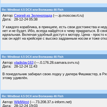
Re: Windboat 4.5 DCX или Волжанка 46 Fish
Автор:
Сергей из Зеленограда
(---.ip.moscow.rt.ru)
Дата: 28-12-24 05:38
У каждого кораблика, в принципе, есть свои достоинства и нед
нет и не будет. Ибо, всегда найдётся к чему придраться. В св
идеальная. Включая удобный доступ к мотору. Цена - просто 
как он идёт на крейсере с высоко задранным носом и тоже отка
Re: Windboat 4.5 DCX или Волжанка 46 Fish
Автор:
vladislav163
(---.0.176.28.samara.svrv.ru)
Дата: 28-12-24 11:43
В понедельник забирал свою лодку у дилера Фишмастер, в Ряз
этому удивлён.
Re: Windboat 4.5 DCX или Волжанка 46 Fish
Автор:
WildWest
(---.73.208.37.s-inform.net)
Дата: 28-12-24 19:03