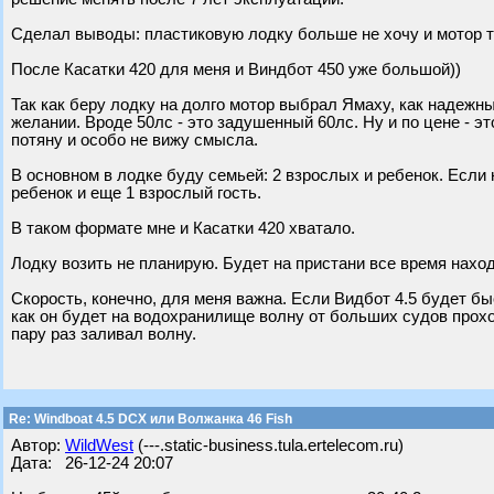
Сделал выводы: пластиковую лодку больше не хочу и мотор т
После Касатки 420 для меня и Виндбот 450 уже большой))
Так как беру лодку на долго мотор выбрал Ямаху, как надежн
желании. Вроде 50лс - это задушенный 60лс. Ну и по цене - э
потяну и особо не вижу смысла.
В основном в лодке буду семьей: 2 взрослых и ребенок. Если 
ребенок и еще 1 взрослый гость.
В таком формате мне и Касатки 420 хватало.
Лодку возить не планирую. Будет на пристани все время нахо
Скорость, конечно, для меня важна. Если Видбот 4.5 будет бы
как он будет на водохранилище волну от больших судов прохо
пару раз заливал волну.
Re: Windboat 4.5 DCX или Волжанка 46 Fish
Автор:
WildWest
(---.static-business.tula.ertelecom.ru)
Дата: 26-12-24 20:07