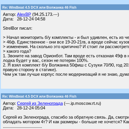
Re: Windboat 4.5 DCX или Волжанка 46 Fish
Автор:
AlexBP
(94.25.173.---)
Дата: 28-12-24 04:58
StrelBor писал:
> Начал мониторить б/у комплекты - и был удивлен, есть из 
> 46ф. Единственное - они все 19-20-21гв, а вроде сейчас кузо
> изменения. На сколько это критично? И стоит ли рассмотреть
> какого года?
1. Звоните на завод Орионбот. Там вроде есть отказная 49ф в н
лодка будет у вас, сезон не потерян 100%.
2. Я взял комплект б/у Волжанка 50фиш с Сузуки 70/90, год 20
правую сторону в статике).
Чем уж там лучше корпус после модернизаций я не знаю, дума
Re: Windboat 4.5 DCX или Волжанка 46 Fish
Автор:
Сергей из Зеленограда
(---.ip.moscow.rt.ru)
Дата: 28-12-24 05:04
Сергей из Зеленограда, спасибо за обратную связь. Да, смотри
обладать мотором 4т? И как размеры - больше не хочется? Как
..................................