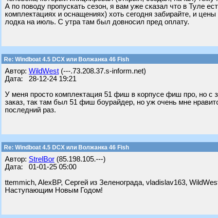
А по поводу пропускать сезон, я вам уже сказал что в Туле ес
комплектациях и оснащениях) хоть сегодня забирайте, и цены
лодка на июль. С утра там был довносил пред оплату.
Re: Windboat 4.5 DCX или Волжанка 46 Fish
Автор:
WildWest
(---.73.208.37.s-inform.net)
Дата: 28-12-24 19:21
У меня просто комплектация 51 фиш в корпусе фиш про, но с 
заказ, так там был 51 фиш боурайдер, но уж очень мне нравит
последний раз.
Re: Windboat 4.5 DCX или Волжанка 46 Fish
Автор:
StrelBor
(85.198.105.---)
Дата: 01-01-25 05:00
ttemmich, AlexBP, Сергей из Зеленограда, vladislav163, WildW
Наступающим Новым Годом!