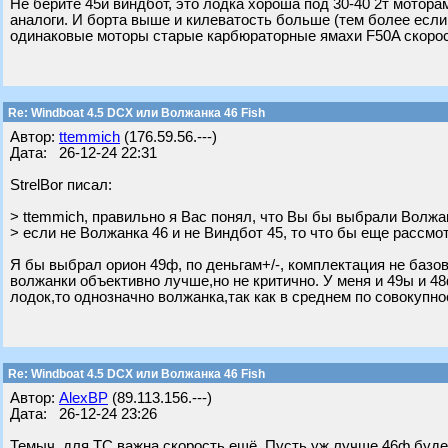
Не берите 45й виндбот, это лодка хороша под 30-40 2т моторам
аналоги. И борта выше и килеватость больше (тем более если
одинаковые моторы старые карбюраторные ямахи F50A скорость
Re: Windboat 4.5 DCX или Волжанка 46 Fish
Автор:
ttemmich
(176.59.56.---)
Дата: 26-12-24 22:31
StrelBor писал:
> ttemmich, правильно я Вас понял, что Вы бы выбрали Волжа
> если не Волжанка 46 и не Виндбот 45, то что бы еще рассмо
Я бы выбрал орион 49ф, по деньгам+/-, комплектация не базо
волжанки объективно лучше,но не критично. У меня и 49ы и 4
лодок,то однозначно волжанка,так как в среднем по совокупн
Re: Windboat 4.5 DCX или Волжанка 46 Fish
Автор:
AlexBP
(89.113.156.---)
Дата: 26-12-24 23:26
Темыч, для ТС важна скорость ещё. Пусть уж лучше 46ф будет 