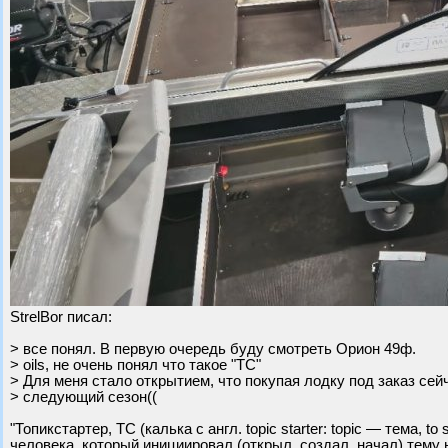
StrelBor писал:
> все понял. В первую очередь буду смотреть Орион 49ф.
> oils, не очень понял что такое "ТС"
> Для меня стало открытием, что покупая лодку под заказ сей
> следующий сезон((
"Топикстартер, ТС (калька с англ. topic starter: topic — тема,
человека, который инициировал (открыл, создал, начал) тему