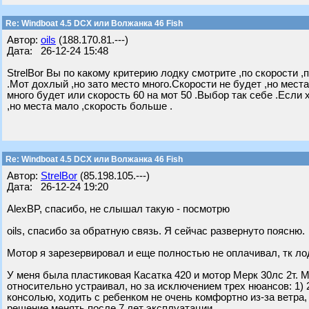
Re: Windboat 4.5 DCX или Волжанка 46 Fish
Автор:
oils
(188.170.81.---)
Дата: 26-12-24 15:48
StrelBor Вы по какому критерию лодку смотрите ,по скорости ,
.Мот дохлый ,но зато место много.Скорости не будет ,но места
много будет или скорость 60 на мот 50 .Выбор так себе .Если х
,но места мало ,скорость больше .
Re: Windboat 4.5 DCX или Волжанка 46 Fish
Автор:
StrelBor
(85.198.105.---)
Дата: 26-12-24 19:20
AlexBP, спасибо, не слышал такую - посмотрю
oils, спасибо за обратную связь. Я сейчас развернуто поясню.
Мотор я зарезервировал и еще полностью не оплачивал, тк ло
У меня была пластиковая Касатка 420 и мотор Мерк 30лс 2т. М
относительно устраивал, но за исключением трех нюансов: 1) 
консолью, ходить с ребенком не очень комфортно из-за ветра,
решение менять после 7 лет эксплуатации.