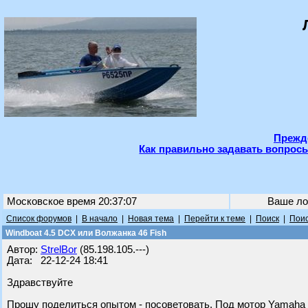
Прежде
Как правильно задавать вопросы
Московское время 20:37:07
Ваше ло
Список форумов
|
В начало
|
Новая тема
|
Перейти к теме
|
Поиск
|
Поис
Windboat 4.5 DCX или Волжанка 46 Fish
Автор:
StrelBor
(85.198.105.---)
Дата: 22-12-24 18:41
Здравствуйте
Прошу поделиться опытом - посоветовать. Под мотор Yamaha 