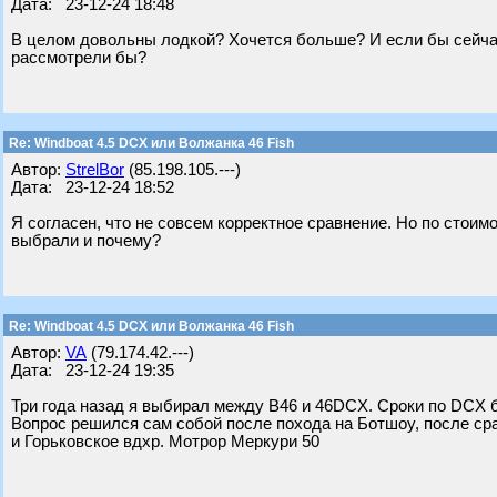
Дата: 23-12-24 18:48
В целом довольны лодкой? Хочется больше? И если бы сейча
рассмотрели бы?
Re: Windboat 4.5 DCX или Волжанка 46 Fish
Автор:
StrelBor
(85.198.105.---)
Дата: 23-12-24 18:52
Я согласен, что не совсем корректное сравнение. Но по стои
выбрали и почему?
Re: Windboat 4.5 DCX или Волжанка 46 Fish
Автор:
VA
(79.174.42.---)
Дата: 23-12-24 19:35
Три года назад я выбирал между В46 и 46DCX. Сроки по DCX б
Вопрос решился сам собой после похода на Ботшоу, после сра
и Горьковское вдхр. Мотрор Меркури 50