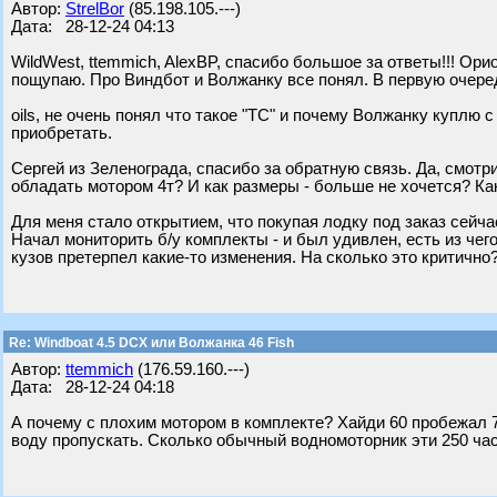
Автор:
StrelBor
(85.198.105.---)
Дата: 28-12-24 04:13
WildWest, ttemmich, AlexBP, спасибо большое за ответы!!! Ор
пощупаю. Про Виндбот и Волжанку все понял. В первую очере
oils, не очень понял что такое "ТС" и почему Волжанку куплю
приобретать.
Сергей из Зеленограда, спасибо за обратную связь. Да, смотри
обладать мотором 4т? И как размеры - больше не хочется? Как
Для меня стало открытием, что покупая лодку под заказ сейч
Начал мониторить б/у комплекты - и был удивлен, есть из чег
кузов претерпел какие-то изменения. На сколько это критично?
Re: Windboat 4.5 DCX или Волжанка 46 Fish
Автор:
ttemmich
(176.59.160.---)
Дата: 28-12-24 04:18
А почему с плохим мотором в комплекте? Хайди 60 пробежал 70
воду пропускать. Сколько обычный водномоторник эти 250 час