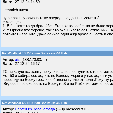
Дата: 27-12-24 14:50
ttemmich писал:
ну а сроки...у ориона тоже очередь на данный момент 8
> месяцев.
1. Я бы тоже тогда брал 49ф. Его и хотел себе, но не было хо
2. У Ориона что хорошо, так это очень часто есть отказники. 
появится - звоните. Даже сейчас один 49ф вроде бы есть в св
Re: Windboat 4.5 DCX или Волжанка 46 Fish
Автор:
oils
(188.170.83.---)
Дата: 27-12-24 16:17
ТС ни какую волжанку не купите ,а вернее купите с говно мото
мот 50 и собираюсь ходить по Белому морю и у нас ходят и ус
пересяду на Беркут ,если че балоны куплю от волн .Покупку р
.Видосов про скорость на Беркуте S и по Рыбинке можно посмо
Re: Windboat 4.5 DCX или Волжанка 46 Fish
Автор:
Сергей из Зеленограда
(---.ip.moscow.rt.ru)