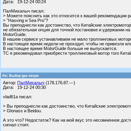
Дата: 19-12-24 00:24
ПалМихалыч писал:
> Можете пояснить как это относится к вашей рекомендации р
> "Hasving и Sea Pro"?
Вы преподнесли как достоинство, что Китайские электромотор
не обязательная опция для точной постановке и удержании на 
MotorGuide.
В нашем сервисе устанавливаем не мало троллинговых моторо
В настоящее время недели не проходит, чтобы не привезли или
В настоящее время MotorGuide больше не выпускается.
ТС я рекомендовал приобрести троллинговый мотор того Китай
Re: Выбор gps якоря
Автор:
ПалМихалыч
(178.176.87.---)
Дата: 19-12-24 00:30
vlad61a писал:
> Вы преподнесли как достоинство, что Китайские электромо
> Glonass и Beidou.
А это что? Недостаток? Как на мой вкус это несомненное досто
сигнал стоят.