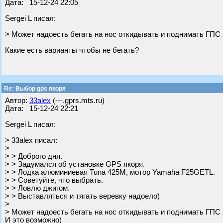
Дата: 15-12-24 22:05
Sergei L писал:
> Может надоесть бегать на нос откидывать и поднимать ГПС 
Какие есть варианты чтобы не бегать?
Re: Выбор gps якоря
Автор:
33alex
(---.gprs.mts.ru)
Дата: 15-12-24 22:21
Sergei L писал:
> 33alex писал:
>
> > Доброго дня.
> > Задумался об установке GPS якоря.
> > Лодка алюминиевая Tuna 425M, мотор Yamaha F25GETL.
> > Советуйте, что выбрать.
> > Ловлю джигом.
> > Выставляться и тягать веревку надоело)
>
> Может надоесть бегать на нос откидывать и поднимать ГПС 
И это возможно)