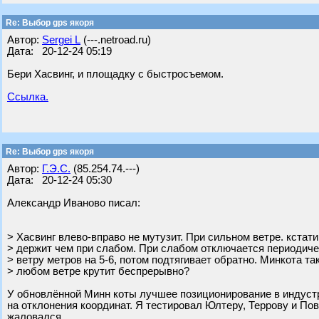
Re: Выбор gps якоря
Автор:
Sergei L
(---.netroad.ru)
Дата: 20-12-24 05:19
Бери Хасвинг, и площадку с быстросъемом.
Ссылка.
Re: Выбор gps якоря
Автор:
Г.Э.С.
(85.254.74.---)
Дата: 20-12-24 05:30
Александр Иваново писал:
> Хасвинг влево-вправо не мутузит. При сильном ветре. кстати
> держит чем при слабом. При слабом отключается периодичес
> ветру метров на 5-6, потом подтягивает обратно. Минкота та
> любом ветре крутит беспрерывно?
У обновлённой Минн коты лучшее позиционирование в индуст
на отклонения координат. Я тестировал Юлтеру, Террову и Пов
жаловался.