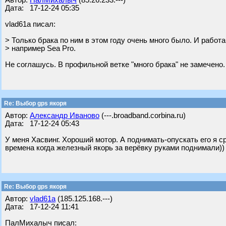
Автор:
ПалМихалыч
(85.26.233.---)
Дата: 17-12-24 05:35
vlad61a писал:
> Только брака по ним в этом году очень много было. И работ
> например Sea Pro.
Не соглашусь. В профильной ветке "много брака" не замечено.
Re: Выбор gps якоря
Автор:
Александр Иваново
(---.broadband.corbina.ru)
Дата: 17-12-24 05:43
У меня Хасвинг. Хороший мотор. А поднимать-опускать его я 
времена когда железный якорь за верёвку руками поднимали))
Re: Выбор gps якоря
Автор:
vlad61a
(185.125.168.---)
Дата: 17-12-24 11:41
ПалМихалыч писал: