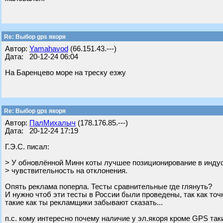
Re: Выбор gps якоря
Автор:
Yamahavod
(66.151.43.---)
Дата: 20-12-24 06:04
На Баренцево море на треску езжу
Re: Выбор gps якоря
Автор:
ПалМихалыч
(178.176.85.---)
Дата: 20-12-24 17:19
Г.Э.С. писал:
> У обновлённой Минн коты лучшее позиционирование в инду
> чувствительность на отклонения.
Опять реклама поперла. Тесты сравнительные где глянуть?
И нужно чтоб эти тесты в России были проведены, так как точ
такие как ты рекламщики забывают сказать...
п.с. кому интересно почему наличие у эл.якоря кроме GPS так