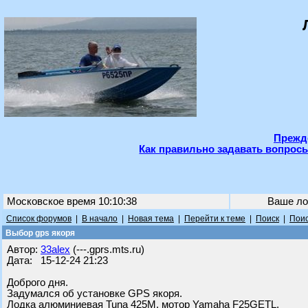
Прежде
Как правильно задавать вопросы
Московское время 10:10:38
Ваше ло
Список форумов
|
В начало
|
Новая тема
|
Перейти к теме
|
Поиск
|
Поис
Выбор gps якоря
Автор:
33alex
(---.gprs.mts.ru)
Дата: 15-12-24 21:23
Доброго дня.
Задумался об установке GPS якоря.
Лодка алюминиевая Tuna 425M, мотор Yamaha F25GETL.