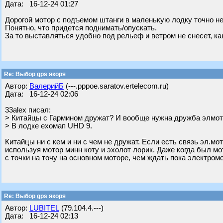
Дата: 16-12-24 01:27
Дорогой мотор с подъемом штанги в маленькую лодку точно не
Понятно, что придется поднимать/опускать.
За то выставляться удобно под рельеф и ветром не снесет, как
Re: Выбор gps якоря
Автор:
ВалерийБ
(---.pppoe.saratov.ertelecom.ru)
Дата: 16-12-24 02:06
33alex писал:
> Китайцы с Гармином дружат? И вообще нужна дружба элмот
> В лодке ехомап UHD 9.
Китайцы ни с кем и ни с чем не дружат. Если есть связь эл.мо
используя мотор минн коту и эхолот лорик. Даже когда был мо
с точки на точу на основном моторе, чем ждать пока электромо
Re: Выбор gps якоря
Автор:
LUBITEL
(79.104.4.---)
Дата: 16-12-24 02:13