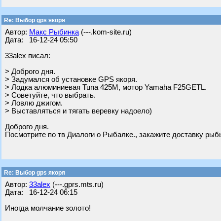
Re: Выбор gps якоря
Автор:
Макс Рыбинка
(---.kom-site.ru)
Дата: 16-12-24 05:50
33alex писал:
> Доброго дня.
> Задумался об установке GPS якоря.
> Лодка алюминиевая Tuna 425M, мотор Yamaha F25GETL.
> Советуйте, что выбрать.
> Ловлю джигом.
> Выставляться и тягать веревку надоело)
Доброго дня.
Посмотрите по тв Диалоги о Рыбалке., закажите доставку рыб
Re: Выбор gps якоря
Автор:
33alex
(---.gprs.mts.ru)
Дата: 16-12-24 06:15
Иногда молчание золото!