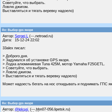
Советуйте, что выбрать.
Ловлю джигом.
Выставляться и тягать веревку надоело)
Re: Выбор gps якоря
Автор:
Sergei L
(---.netroad.ru)
Дата: 15-12-24 22:02
33alex писал:
> Доброго дня.
> Задумался об установке GPS якоря.
> Лодка алюминиевая Tuna 425M, мотор Yamaha F25GETL.
> Советуйте, что выбрать.
> Ловлю джигом.
> Выставляться и тягать веревку надоело)
Может надоесть бегать на нос откидывать и поднимать ГПС як
Re: Выбор gps якоря
Автор:
@leksei
(---.bbn07-056.lipetsk.ru)