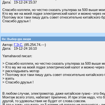
Дата: 19-12-24 15:37
Спасибо коллеги, но честно сказать ультераа за 500 выше мо
Кто му же на моей лодке электрический капот и можно через 
Поэтому все таки пишу дать совет относительно китайского б
Спасибо друзья !
Re: Выбор gps якоря
Автор:
Г.Э.С.
(85.254.74.---)
Дата: 19-12-24 16:10
Yamahavod писал:
> Спасибо коллеги, но честно сказать ультераа за 500 выше 
> Кто му же на моей лодке электрический капот и можно через
> раскладывать мотор
> Поэтому все таки пишу дать совет относительно китайского
> взять
> Спасибо друзья !
В любом случае, электромотор, даже китайское гуано - это бю
Монтаж всего этого, набегает прилично. И при этом надо, что 
другой, то удовольствия не будет от слова совсем.
Я это к тому, что взять за 5 копеек чё попало не получится - де