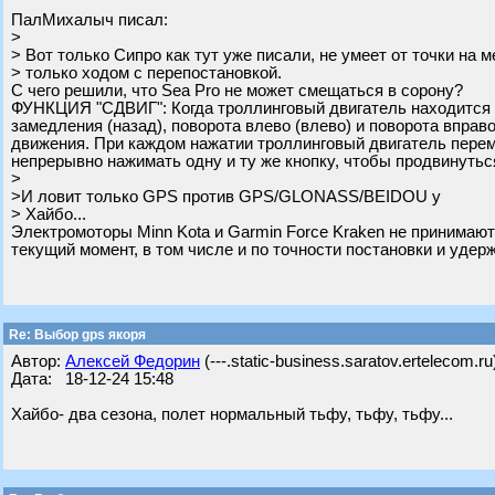
ПалМихалыч писал:
>
> Вот только Сипро как тут уже писали, не умеет от точки на 
> только ходом с перепостановкой.
С чего решили, что Sea Pro не может смещаться в сорону?
ФУНКЦИЯ "СДВИГ": Когда троллинговый двигатель находится в
замедления (назад), поворота влево (влево) и поворота вправ
движения. При каждом нажатии троллинговый двигатель перем
непрерывно нажимать одну и ту же кнопку, чтобы продвинуться
>
>И ловит только GPS против GPS/GLONASS/BEIDOU у
> Хайбо...
Электромоторы Minn Kota и Garmin Force Kraken не принимают
текущий момент, в том числе и по точности постановки и удерж
Re: Выбор gps якоря
Автор:
Алексей Федорин
(---.static-business.saratov.ertelecom.ru
Дата: 18-12-24 15:48
Хайбо- два сезона, полет нормальный тьфу, тьфу, тьфу...