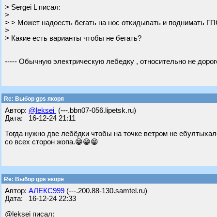
> Sergei L писал:
>
> > Может надоесть бегать на нос откидывать и поднимать ГП
>
> Какие есть варианты чтобы не бегать?
----- Обычную электрическую лебедку , относительно не дорог
Re: Выбор gps якоря
Автор:
@leksei
(---.bbn07-056.lipetsk.ru)
Дата: 16-12-24 21:11
Тогда нужно две лебёдки чтобы на точке ветром не ебултыхало
со всех сторон жопа.😁😁😁
Re: Выбор gps якоря
Автор:
АЛЕКС999
(---.200.88-130.samtel.ru)
Дата: 16-12-24 22:33
@leksei писал: