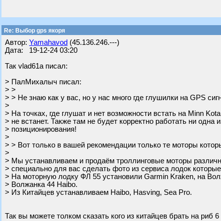
Re: Выбор gps якоря
Автор:
Yamahavod
(45.136.246.---)
Дата: 19-12-24 03:20
Так vlad61a писал:
> ПалМихалыч писал:
> >
> > Не знаю как у вас, но у нас много где глушилки на GPS сигн
>
> На точках, где глушат и нет возможности встать на Minn Kot
> не встанет. Также там не будет корректно работать ни одна 
> позиционирования!
>
> > Вот только в вашей рекомендации только те моторы котор
>
> Мы устанавливаем и продаём троллинговые моторы различн
> специально для вас сделать фото из сервиса лодок которые
> На моторную лодку ФЛ 55 установили Garmin Kraken, на Вол
> Волжанка 44 Haibo.
> Из Китайцев устанавливаем Haibo, Hasving, Sea Pro.
Так вы можете толком сказать кого из китайцев брать на риб 6