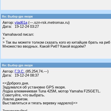
Re: Выбор gps якоря
Автор:
vlad61a
(---.szn-rsk.metromax.ru)
Дата: 19-12-24 03:27
Yamahavod писал:
>
> Так вы можете толком сказать кого из китайцев брать на риб
Множество вводных. Какой Риб? Какой водоём?
Re: Выбор gps якоря
Автор:
Г.Э.С.
(85.254.74.---)
Дата: 19-12-24 08:37
<<Доброго дня.
Задумался об установке GPS якоря.
Лодка алюминиевая Tuna 425M, мотор Yamaha F25GETL.
Советуйте, что выбрать.
Ловлю джигом.
Выставляться и тягать веревку надоело)>>