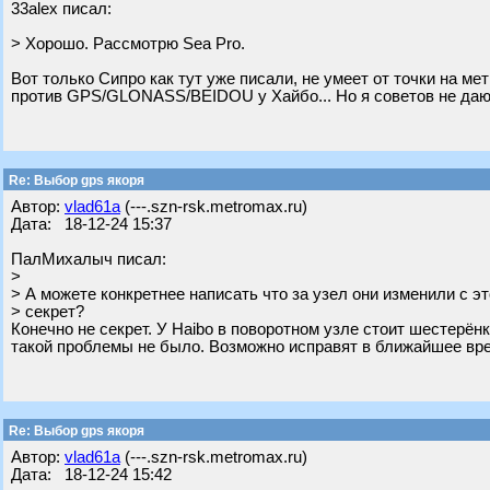
33alex писал:
> Хорошо. Рассмотрю Sea Pro.
Вот только Сипро как тут уже писали, не умеет от точки на м
против GPS/GLONASS/BEIDOU у Хайбо... Но я советов не даю
Re: Выбор gps якоря
Автор:
vlad61a
(---.szn-rsk.metromax.ru)
Дата: 18-12-24 15:37
ПалМихалыч писал:
>
> А можете конкретнее написать что за узел они изменили с эт
> секрет?
Конечно не секрет. У Haibo в поворотном узле стоит шестерён
такой проблемы не было. Возможно исправят в ближайшее вр
Re: Выбор gps якоря
Автор:
vlad61a
(---.szn-rsk.metromax.ru)
Дата: 18-12-24 15:42