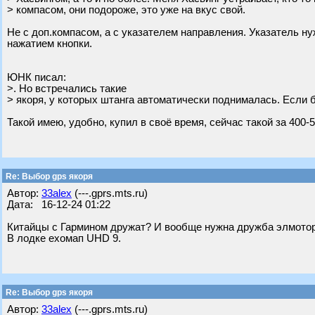
> компасом, они подороже, это уже на вкус свой.
Не с доп.компасом, а с указателем направления. Указатель н
нажатием кнопки.
ЮНК писал:
>. Но встречались такие
> якоря, у которых штанга автоматически поднималась. Если бр
Такой имею, удобно, купил в своё время, сейчас такой за 400-5
Re: Выбор gps якоря
Автор:
33alex
(---.gprs.mts.ru)
Дата: 16-12-24 01:22
Китайцы с Гармином дружат? И вообще нужна дружба элмотор
В лодке ехомап UHD 9.
Re: Выбор gps якоря
Автор:
33alex
(---.gprs.mts.ru)