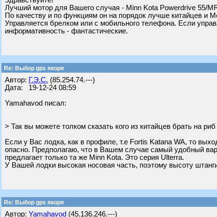
Здравствуйте!
Лучший мотор для Вашего случая - Minn Kota Powerdrive 55/MR
По качеству и по функциям он на порядок лучше китайцев и Mo
Управляется брелком или с мобильного телефона. Если управл
информативность - фантастические.
Re: Выбор gps якоря
Автор:
Г.Э.С.
(85.254.74.---)
Дата: 19-12-24 08:59
Yamahavod писал:
> Так вы можете толком сказать кого из китайцев брать на риб
Если у Вас лодка, как в профиле, т.е Fortis Katana WA, то вых
опасно. Предполагаю, что в Вашем случае самый удобный вар
предлагает только та же Minn Kota. Это серия Ulterra.
У Вашей лодки высокая носовая часть, поэтому высоту штанги
Re: Выбор gps якоря
Автор:
Yamahavod
(45.136.246.---)