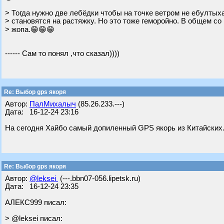
> Тогда нужно две лебёдки чтобы на точке ветром не ебултыха
> становятся на растяжку. Но это тоже геморойно. В общем со
> жопа.😁😁😁
------ Сам то понял ,что сказал))))
Re: Выбор gps якоря
Автор:
ПалМихалыч
(85.26.233.---)
Дата: 16-12-24 23:16
На сегодня Хайбо самый допиленный GPS якорь из Китайских. 
Re: Выбор gps якоря
Автор:
@leksei
(---.bbn07-056.lipetsk.ru)
Дата: 16-12-24 23:35
АЛЕКС999 писал:
> @leksei писал: