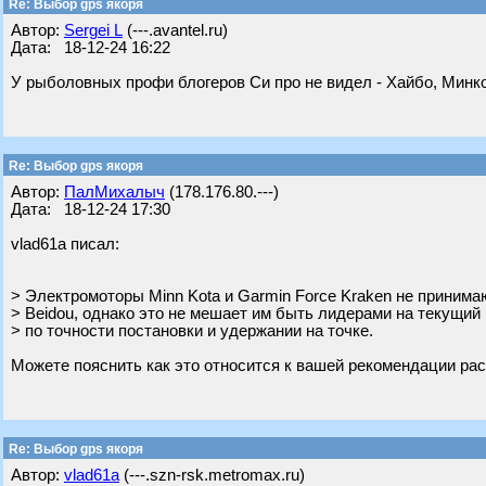
Re: Выбор gps якоря
Автор:
Sergei L
(---.avantel.ru)
Дата: 18-12-24 16:22
У рыболовных профи блогеров Си про не видел - Хайбо, Минк
Re: Выбор gps якоря
Автор:
ПалМихалыч
(178.176.80.---)
Дата: 18-12-24 17:30
vlad61a писал:
> Электромоторы Minn Kota и Garmin Force Kraken не принима
> Beidou, однако это не мешает им быть лидерами на текущий 
> по точности постановки и удержании на точке.
Можете пояснить как это относится к вашей рекомендации расс
Re: Выбор gps якоря
Автор:
vlad61a
(---.szn-rsk.metromax.ru)