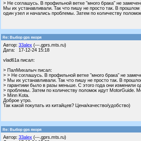
> Не соглашусь. В профильной ветке "много брака" не замечен
Мы их устанавливали. Так что пишу не просто так. В прошлом
один узел и начались проблемы. Затем по количеству поломок
Re: Выбор gps якоря
Автор:
33alex
(---.gprs.mts.ru)
Дата: 17-12-24 15:18
vlad61a писал:
> ПалМихалыч писал:
> > Не соглашусь. В профильной ветке "много брака" не замеч
> Мы их устанавливали. Так что пишу не просто так. В прошл
> гарантиии было в разы меньше. С этого года они изменили о
> проблемы. Затем по количеству поломок идут MotorGuide. 
> Minn Kota.
Доброе утро.
Так какой покупать из китайцев? Цена/качество/удобство)
Re: Выбор gps якоря
Автор:
33alex
(---.gprs.mts.ru)