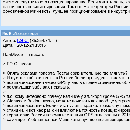
система спутникового позиционирования. Если читать лень, кр
на точность позиционирования. Так вот. На территории Росси
обновлённой Минн коты лучшее позиционирование в индустрии
Re: Выбор gps якоря
Автор:
Г.Э.С.
(85.254.74.---)
Дата: 20-12-24 19:45
ПалМихалыч писал:
> Г.Э.С. писал:
> Опять реклама поперла. Тесты сравнительные где глянуть?
> И нужно чтоб эти тесты в России были проведены, так как т
> позиционирования через GPS у нас в стране ограничена, об э
> рекламщики забывают сказать...
>
> п.с. кому интересно почему наличие у эл.якоря кроме GPS т
> Glonass и Beidou важно, можете почитать как вообще устрое
> позиционирования. Если читать лень, кратко: кроме спутник
> станции, и вот как раз они влияют на точность позиционирова
> территории России наземные станции GPS отключены с 201
> сами про "У обновлённой Минн коты лучшее позиционировани