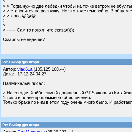
>
> > Тогда нужно две лебёдки чтобы на точке ветром не ебулты
> > становятся на растяжку. Но это тоже геморойно. В общем 
> > жопа.😁😁😁
>
>
> ------ Сам то понял ,что сказал))))
Смайлы не видишь?
Re: Выбор gps якоря
Автор:
vlad61a
(185.125.168.---)
Дата: 17-12-24 04:27
ПалМихалыч писал:
> На сегодня Хайбо самый допиленный GPS якорь из Китайских
> так и в плане программного обеспечения.
Только брака по ним в этом году очень много было. И работаю
Re: Выбор gps якоря