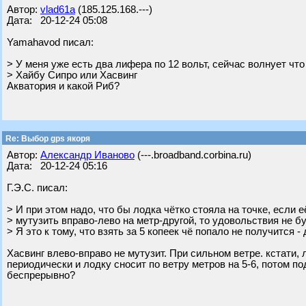
Автор:
vlad61a
(185.125.168.---)
Дата: 20-12-24 05:08
Yamahavod писал:
> У меня уже есть два лифера по 12 вольт, сейчас волнует что
> Хайбу Сипро или Хасвинг
Акватория и какой Риб?
Re: Выбор gps якоря
Автор:
Александр Иваново
(---.broadband.corbina.ru)
Дата: 20-12-24 05:16
Г.Э.С. писал:
> И при этом надо, что бы лодка чётко стояла на точке, если е
> мутузить вправо-лево на метр-другой, то удовольствия не б
> Я это к тому, что взять за 5 копеек чё попало не получится - 
Хасвинг влево-вправо не мутузит. При сильном ветре. кстати
периодически и лодку сносит по ветру метров на 5-6, потом п
беспрерывно?