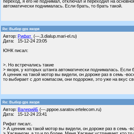
переход, я его не поднимал, отключал и переходил на основно
автоматически поднималась. Если брать, то брать такой.
Re: Выбор gps якоря
Автор:
Рифат
(---.3.dialup.mari-el.ru)
Дата: 15-12-24 23:05
ЮНК писал:
>. Но встречались такие
> якоря, у которых штанга автоматически поднималась. Если бр
А ценник на такой мотор вы видели, он дороже раз в семь -вос
то выбирает с доп компасом, они подороже, это уже на вкус св
Re: Выбор gps якоря
Автор:
ВалерийБ
(---.pppoe.saratov.ertelecom.ru)
Дата: 15-12-24 23:41
Рифат писал:.
> А ценник на такой мотор вы видели, он дороже раз в семь -
> Хасвингом, а то и по более. Меня Хасвинг устраивает, кто то