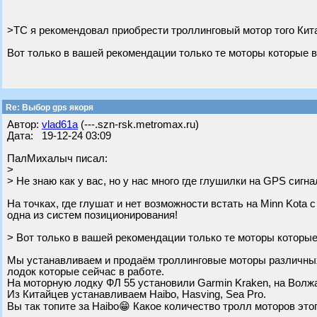
>ТС я рекомендовал приобрести троллинговый мотор того Кита
Вот только в вашей рекомендации только те моторы которые в
Re: Выбор gps якоря
Автор:
vlad61a
(---.szn-rsk.metromax.ru)
Дата: 19-12-24 03:09
ПалМихалыч писал:
>
> Не знаю как у вас, но у нас много где глушилки на GPS сигна
На точках, где глушат и нет возможности встать на Minn Kota 
одна из систем позиционирования!
> Вот только в вашей рекомендации только те моторы которые
Мы устанавливаем и продаём троллинговые моторы различных 
лодок которые сейчас в работе.
На моторную лодку ФЛ 55 установили Garmin Kraken, на Волжан
Из Китайцев устанавливаем Haibo, Hasving, Sea Pro.
Вы так топите за Haibo😁 Какое количество тролл моторов это