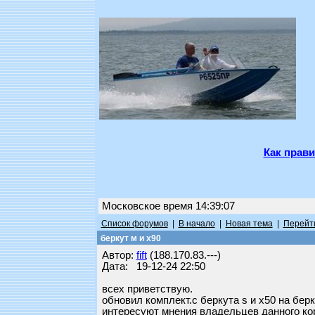
Как прави
Московское время 14:39:07
Список форумов
|
В начало
|
Новая тема
|
Перейти
беркут м и х90
Автор:
fift
(188.170.83.---)
Дата: 19-12-24 22:50
всех приветствую.
обновил комплект.с беркута s и х50 на берк
интересуют мнения владельцев данного кор