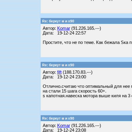
Re: беркут м и х90
Автор:
Komar
(91.226.165.---)
Дата: 19-12-24 22:57
Простите, что не по теме. Как бежала Sка 
Re: беркут м и х90
Автор:
fift
(188.170.83.---)
Дата: 19-12-24 23:00
Отлично.считаю что оптимальный для нее 
на стали 15 шага скорость 60+.
s капотная.навеска мотора выше киля на 3 
Re: беркут м и х90
Автор:
Komar
(91.226.165.---)
Дата: 19-12-24 23:08