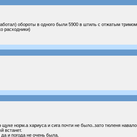
работал) обороты в одного были 5900 в штиль с отжатым тримом
ко расходники)
о щуке норм.а хариуса и сига почти не было..зато тюленя навало
й встанет.
 да и погода не очень была.