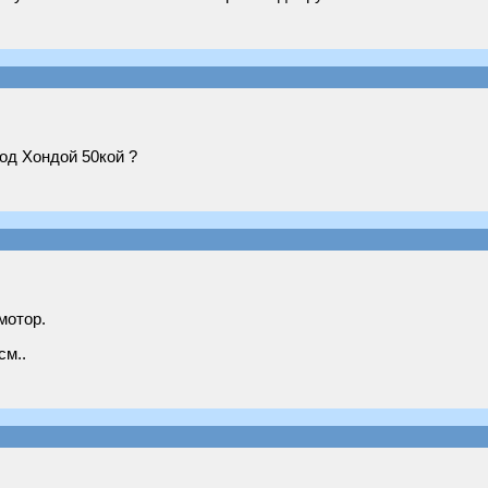
под Хондой 50кой ?
мотор.
см..