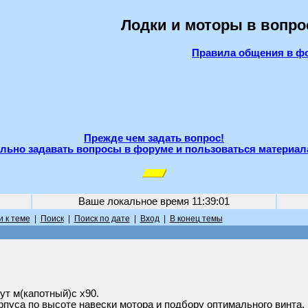
Лодки и моторы в вопро
Правила общения в ф
Прежде чем задать вопрос!
льно задавать вопросы в форуме и пользоваться материал
Ваше локальное время
11:39:01
 к теме
|
Поиск
|
Поиск по дате
|
Вход
|
В конец темы
ут м(капотный)с х90.
пуса по высоте навески мотора и подбору оптимального винта.