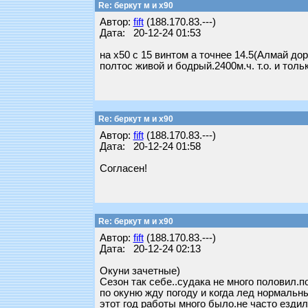
Re: беркут м и х90
Автор:
fift
(188.170.83.---)
Дата: 20-12-24 01:53
на х50 с 15 винтом а точнее 14.5(Алмай до
полтос живой и бодрый.2400м.ч. т.о. и толь
Re: беркут м и х90
Автор:
fift
(188.170.83.---)
Дата: 20-12-24 01:58
Согласен!
Re: беркут м и х90
Автор:
fift
(188.170.83.---)
Дата: 20-12-24 02:13
Окуни зачетные)
Сезон так себе..судака не много половил.п
по окуню жду погоду и когда лед нормальны
этот год работы много было.не часто ездил