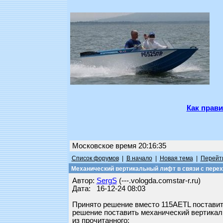
Как прави
Московское время 20:16:35
Список форумов
|
В начало
|
Новая тема
|
Перейти
Механический вертикальный лифт в связи с перех
Автор:
SergS
(---.vologda.comstar-r.ru)
Дата: 16-12-24 08:03
Принято решение вместо 115АETL поставит
решение поставить механический вертикал
из прочитанного: