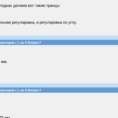
лодках делаем вот такие транцы
ьная регулировка, и регулировка по углу.
реходом с L на Х Вопрос?
 мм.
реходом с L на Х Вопрос?
75 мм.