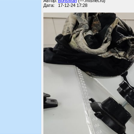
Автор:
BorisMan
(---.mtsnet.ru)
Дата: 17-12-24 17:28