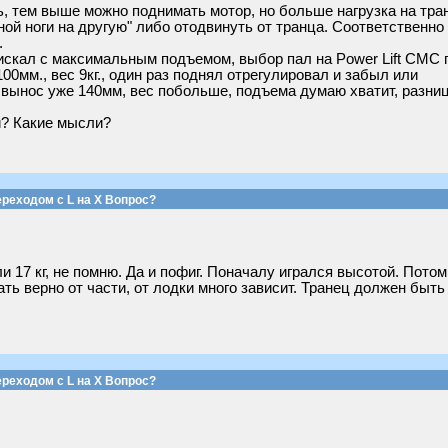
ь, тем выше можно поднимать мотор, но больше нагрузка на тра
ной ноги на другую" либо отодвинуть от транца. Соответственно 
.
о искал с максимальным подъемом, выбор пал на Power Lift CMC
00мм., вес 9кг., один раз поднял отрегулировал и забыл или
вынос уже 140мм, вес побольше, подъема думаю хватит, разниц
й? Какие мысли?
реходом с L на Х Вопрос?
 17 кг, не помню. Да и пофиг. Поначалу игрался высотой. Потом
 верно от части, от лодки много зависит. Транец должен быть 
реходом с L на Х Вопрос?