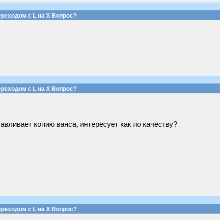
реходом с L на Х Вопрос?
реходом с L на Х Вопрос?
авливает копию ванса, интересует как по качеству?
реходом с L на Х Вопрос?