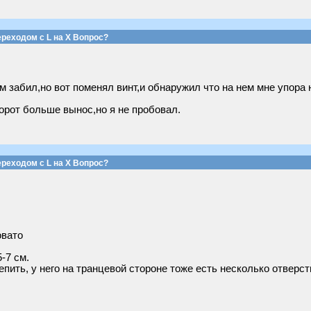
реходом с L на Х Вопрос?
м забил,но вот поменял винт,и обнаружил что на нем мне упора 
рот больше вынос,но я не пробовал.
реходом с L на Х Вопрос?
овато
-7 см.
пить, у него на транцевой стороне тоже есть несколько отверст