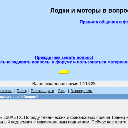
Лодки и моторы в вопро
Правила общения в ф
Прежде чем задать вопрос!
льно задавать вопросы в форуме и пользоваться материал
Ваше локальное время
17:16:29
 к теме
|
Поиск
|
Поиск по дате
|
Вход
|
В конец темы
одом с L на Х Вопрос?
ь 130AETX. По ряду технических и финансовых причин Транец 
ьный подъемник с максимальным поднятием. Сейчас кав плита в