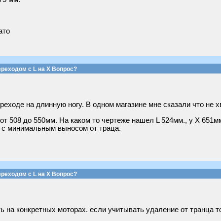
ато
реходом с L на Х Вопрос?
еходе на длинную ногу. В одном магазине мне сказали что не х
от 508 до 550мм. На каком то чертеже нашел L 524мм., у Х 651мм
 с минимальным выносом от траца.
реходом с L на Х Вопрос?
ь на конкретных моторах. если учитывать удаление от транца т