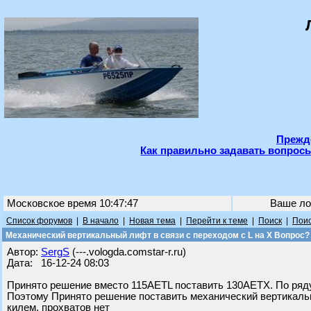
Прежде
Как правильно задавать вопросы
Московское время 10:47:47
Ваше ло
Список форумов
|
В начало
|
Новая тема
|
Перейти к теме
|
Поиск
|
Поис
Механический вертикальный лифт в связи с переходом с L на Х Вопрос?
Автор:
SergS
(---.vologda.comstar-r.ru)
Дата: 16-12-24 08:03
Принято решение вместо 115АETL поставить 130AETX. По ряду
Поэтому Принято решение поставить механический вертикаль
килем, прохватов нет