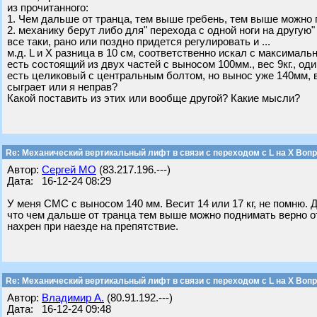
из прочитанного:
1. Чем дальше от транца, тем выше гребень, тем выше можно 
2. механику берут либо для" перехода с одной ноги на другую
все таки, рано или поздно придется регулировать и ...
м.д. L и X разница в 10 см, соответственно искал с максимал
есть состоящий из двух частей с выносом 100мм., вес 9кг., од
есть целиковый с центральным болтом, но вынос уже 140мм, 
сыграет или я неправ?
Какой поставить из этих или вообще другой? Какие мысли?
Re: Механический вертикальный лифт в связи с переходом с L на Х Воп
Автор:
Сергей МО
(83.217.196.---)
Дата: 16-12-24 08:29
У меня СМС с выносом 140 мм. Весит 14 или 17 кг, не помню. 
что чем дальше от транца тем выше можно поднимать верно от 
нахрен при наезде на препятствие.
Re: Механический вертикальный лифт в связи с переходом с L на Х Воп
Автор:
Владимир А.
(80.91.192.---)
Дата: 16-12-24 09:48