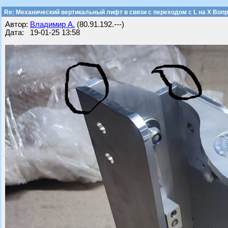
Re: Механический вертикальный лифт в связи с переходом с L на Х Воп
Автор:
Владимир А.
(80.91.192.---)
Дата: 19-01-25 13:58