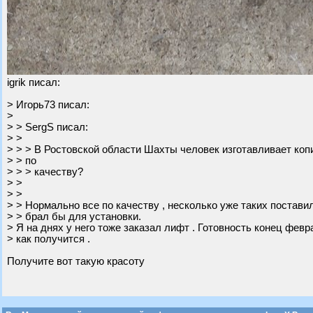
igrik писал:
> Игорь73 писал:
>
> > SergS писал:
> >
> > > В Ростовской области Шахты человек изготавливает коп
> > по
> > > качеству?
> >
> >
> > Нормально все по качеству , несколько уже таких постави
> > брал бы для установки.
> Я на днях у него тоже заказал лифт . Готовность конец февр
> как получится .
Получите вот такую красоту