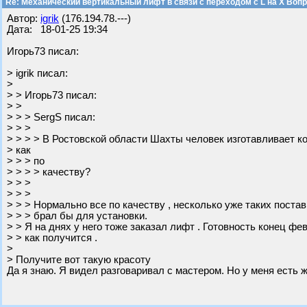
Re: Механический вертикальный лифт в связи с переходом с L на Х Воп
Автор:
igrik
(176.194.78.---)
Дата: 18-01-25 19:34
Игорь73 писал:
> igrik писал:
>
> > Игорь73 писал:
> >
> > > SergS писал:
> > >
> > > > В Ростовской области Шахты человек изготавливает к
> как
> > > по
> > > > качеству?
> > >
> > >
> > > Нормально все по качеству , несколько уже таких поста
> > > брал бы для установки.
> > Я на днях у него тоже заказал лифт . Готовность конец фе
> > как получится .
>
> Получите вот такую красоту
Да я знаю. Я видел разговаривал с мастером. Но у меня есть