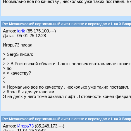
Нормально все по качеству , несколько уже таких поставил. 
Re: Механический вертикальный лифт в связи с переходом с L на Х Воп
Автор:
igrik
(85.175.100.---)
Дата: 05-01-25 12:28
Игорь73 писал:
> SergS писал:
>
> > В Ростовской области Шахты человек изготавливает копию
> по
> > качеству?
>
>
> Нормально все по качеству , несколько уже таких поставил.
> брал бы для установки.
Я на днях у него тоже заказал лифт . Готовность конец феврал
Re: Механический вертикальный лифт в связи с переходом с L на Х Воп
Автор:
Игорь73
(85.249.173.---)
Дата: 11-01-25 23:42