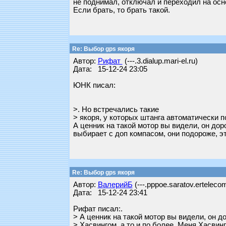
не поднимал, отключал и переходил на осн
Если брать, то брать такой.
Re: Выбор gps якоря
Автор:
Рифат
(---.3.dialup.mari-el.ru)
Дата: 15-12-24 23:05
ЮНК писал:
>. Но встречались такие
> якоря, у которых штанга автоматически п
А ценник на такой мотор вы видели, он доро
выбирает с доп компасом, они подороже, эт
Re: Выбор gps якоря
Автор:
ВалерийБ
(---.pppoe.saratov.ertelecom
Дата: 15-12-24 23:41
Рифат писал:.
> А ценник на такой мотор вы видели, он д
> Хасвингом, а то и по более. Меня Хасвинг