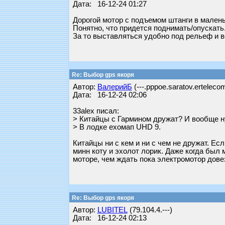
Дата: 16-12-24 01:27
Дорогой мотор с подъемом штанги в малень
Понятно, что придется поднимать/опускать
За то выставляться удобно под рельеф и ве
Re: Выбор gps якоря
Автор:
ВалерийБ
(---.pppoe.saratov.ertelecom
Дата: 16-12-24 02:06
33alex писал:
> Китайцы с Гармином дружат? И вообще н
> В лодке ехомап UHD 9.
Китайцы ни с кем и ни с чем не дружат. Ес
минн коту и эхолот лорик. Даже когда был 
моторе, чем ждать пока электромотор довез
Re: Выбор gps якоря
Автор:
LUBITEL
(79.104.4.---)
Дата: 16-12-24 02:13