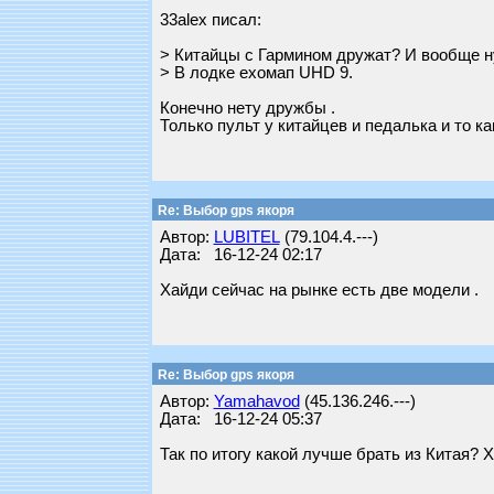
33alex писал:
> Китайцы с Гармином дружат? И вообще н
> В лодке ехомап UHD 9.
Конечно нету дружбы .
Только пульт у китайцев и педалька и то ка
Re: Выбор gps якоря
Автор:
LUBITEL
(79.104.4.---)
Дата: 16-12-24 02:17
Хайди сейчас на рынке есть две модели .
Re: Выбор gps якоря
Автор:
Yamahavod
(45.136.246.---)
Дата: 16-12-24 05:37
Так по итогу какой лучше брать из Китая? 