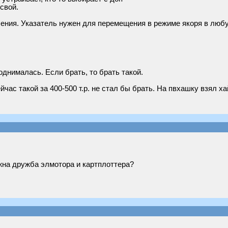
свой.
ления. Указатель нужен для перемещения в режиме якоря в люб
однималась. Если брать, то брать такой.
йчас такой за 400-500 т.р. не стал бы брать. На пвхашку взял ха
на дружба элмотора и картплоттера?