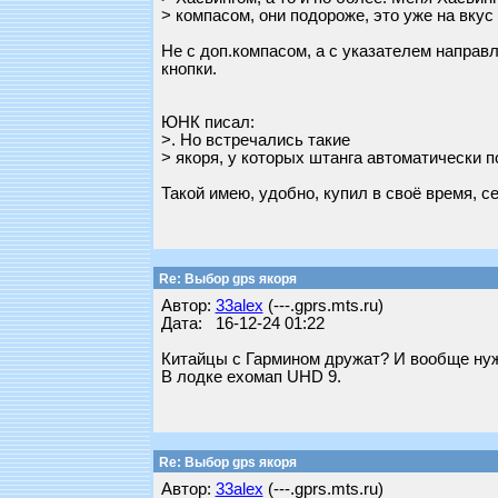
> компасом, они подороже, это уже на вкус 
Не с доп.компасом, а с указателем направ
кнопки.
ЮНК писал:
>. Но встречались такие
> якоря, у которых штанга автоматически п
Такой имею, удобно, купил в своё время, се
Re: Выбор gps якоря
Автор:
33alex
(---.gprs.mts.ru)
Дата: 16-12-24 01:22
Китайцы с Гармином дружат? И вообще нуж
В лодке ехомап UHD 9.
Re: Выбор gps якоря
Автор:
33alex
(---.gprs.mts.ru)