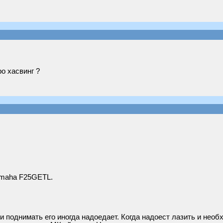
ро хасвинг ?
amaha F25GETL.
и поднимать его иногда надоедает. Когда надоест лазить и необ