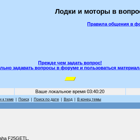
Лодки и моторы в вопро
Правила общения в ф
Прежде чем задать вопрос!
льно задавать вопросы в форуме и пользоваться материал
Ваше локальное время
03:40:20
 к теме
|
Поиск
|
Поиск по дате
|
Вход
|
В конец темы
aha F25GETL.