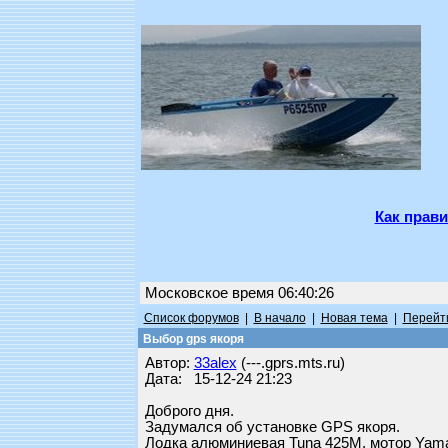
Как прави
Московское время 06:40:26
Список форумов
|
В начало
|
Новая тема
|
Перейти
Выбор gps якоря
Автор:
33alex
(---.gprs.mts.ru)
Дата: 15-12-24 21:23
Доброго дня.
Задумался об установке GPS якоря.
Лодка алюминиевая Tuna 425M, мотор Yam