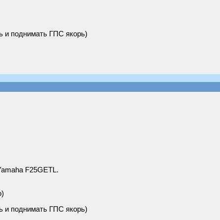
ь и поднимать ГПС якорь)
 Yamaha F25GETL.
о)
ь и поднимать ГПС якорь)