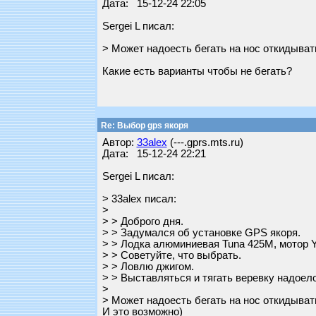
Дата: 15-12-24 22:05
Sergei L писал:
> Может надоесть бегать на нос откидыват
Какие есть варианты чтобы не бегать?
Re: Выбор gps якоря
Автор:
33alex
(---.gprs.mts.ru)
Дата: 15-12-24 22:21
Sergei L писал:
> 33alex писал:
>
> > Доброго дня.
> > Задумался об установке GPS якоря.
> > Лодка алюминиевая Tuna 425M, мотор
> > Советуйте, что выбрать.
> > Ловлю джигом.
> > Выставляться и тягать веревку надоел
>
> Может надоесть бегать на нос откидыват
И это возможно)