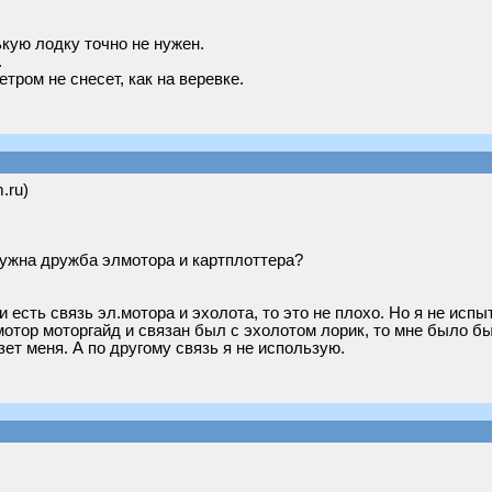
кую лодку точно не нужен.
.
тром не снесет, как на веревке.
.ru)
ужна дружба элмотора и картплоттера?
ли есть связь эл.мотора и эхолота, то это не плохо. Но я не и
мотор моторгайд и связан был с эхолотом лорик, то мне было бы
ет меня. А по другому связь я не использую.