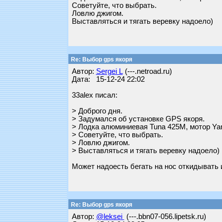
Советуйте, что выбрать.
Ловлю джигом.
Выставляться и тягать веревку надоело)
Re: Выбор gps якоря
Автор:
Sergei L
(---.netroad.ru)
Дата: 15-12-24 22:02
33alex писал:
> Доброго дня.
> Задумался об установке GPS якоря.
> Лодка алюминиевая Tuna 425M, мотор Y
> Советуйте, что выбрать.
> Ловлю джигом.
> Выставляться и тягать веревку надоело)
Может надоесть бегать на нос откидывать 
Re: Выбор gps якоря
Автор:
@leksei
(---.bbn07-056.lipetsk.ru)