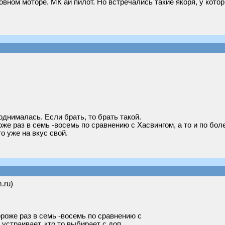
овном моторе. МК ай пилот. Но встречались такие якоря, у кот
однималась. Если брать, то брать такой.
же раз в семь -восемь по сравнению с Хасвингом, а то и по боле
о уже на вкус свой.
.ru)
ороже раз в семь -восемь по сравнению с
 устраивает, кто то выбирает с доп