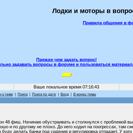
Лодки и моторы в вопро
Правила общения в ф
Прежде чем задать вопрос!
льно задавать вопросы в форуме и пользоваться материал
Ваше локальное время
07:16:43
 к теме
|
Поиск
|
Поиск по дате
|
Вход
|
В конец темы
н 48 фиш. Начинаю обустраивать и столкнулся с проблемой выс
ошо и по другому не плохо. До него ходил на поогрессах, там см
то буду делать банки под сидения и регулировка отпадает. У ког