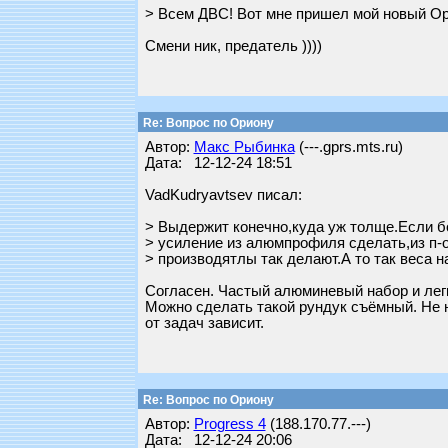
> Всем ДВС! Вот мне пришел мой новый Ор
Смени ник, предатель ))))
Re: Вопрос по Ориону
Автор:
Макс Рыбинка
(---.gprs.mts.ru)
Дата: 12-12-24 18:51
VadKudryavtsev писал:
> Выдержит конечно,куда уж толще.Если б
> усиление из алюмпрофиля сделать,из п-
> производятлы так делают.А то так веса 
Согласен. Частый алюминевый набор и лег
Можно сделать такой рундук съёмный. Не н
от задач зависит.
Re: Вопрос по Ориону
Автор:
Progress 4
(188.170.77.---)
Дата: 12-12-24 20:06