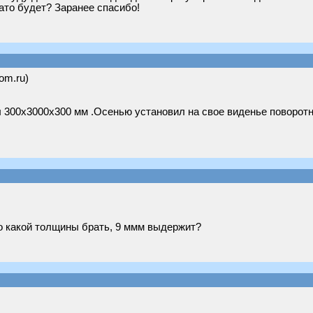
ато будет? Заранее спасибо!
om.ru)
л 300х3000х300 мм .Осенью установил на свое виденье поворо
о какой толщины брать, 9 ммм выдержит?