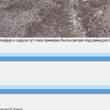
лайдер и сидуха.тут пока примерка была,смотрю под рамку,рост
достал? Хочу!