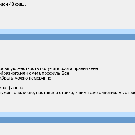
ион 48 фиш.
ольшую жесткость получить охота,правильнее
образного,или омега профиль.Все
набрать можно немерянно
ках фанера.
ужен, сняли его, поставили стойки, к ним теже сидения. Быстр