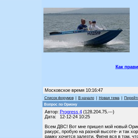
Как прави
Московское время 10:16:47
Список форумов
|
В начало
|
Новая тема
|
Перейти
Вопрос по Ориону
Автор:
Progress 4
(128.204.75.---)
Дата: 12-12-24 10:25
Всем ДВС! Вот мне пришел мой новый Орио
ракурс, пробую на разной высоте- и так хор
рамку хочется залезти. Фигня вся в том, ч