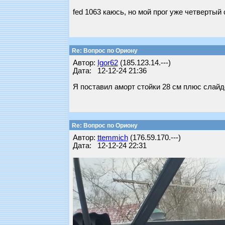
fed 1063 каюсь, но мой прог уже четвертый 
Re: Вопрос по Ориону
Автор:
Igor62
(185.123.14.---)
Дата: 12-12-24 21:36
Я поставил аморт стойки 28 см плюс слайде
Re: Вопрос по Ориону
Автор:
ttemmich
(176.59.170.---)
Дата: 12-12-24 22:31