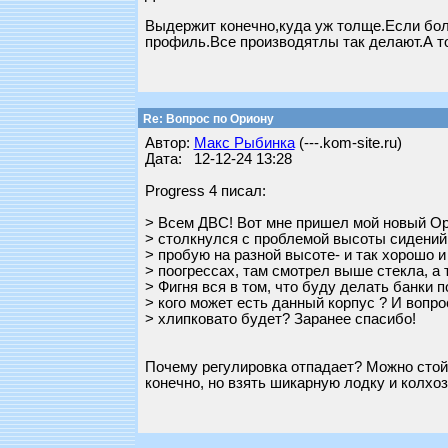
Выдержит конечно,куда уж толще.Если бол
профиль.Все производятлы так делают.А то
Re: Вопрос по Ориону
Автор:
Макс Рыбинка
(---.kom-site.ru)
Дата: 12-12-24 13:28
Progress 4 писал:
> Всем ДВС! Вот мне пришел мой новый Ор
> столкнулся с проблемой высоты сидений. 
> пробую на разной высоте- и так хорошо и
> поогрессах, там смотрел выше стекла, а 
> Фигня вся в том, что буду делать банки п
> кого может есть данный корпус ? И вопро
> хлипковато будет? Заранее спасибо!
Почему регулировка отпадает? Можно стой
конечно, но взять шикарную лодку и колхоз