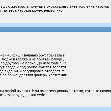
ьшую жесткость получить охота,правильнее усиление из алюмп
 так веса набрать можно немерянно.
ион 48 фиш. Начинаю обустраивать и
Лодка в гараже и не понятен ракурс,
 по другому не плохо. До него ходил на
тут вроде и под рамку хочется залезти.
од сидения и регулировка отпадает. У
с по банке, девятки фанеры хватит или
ки любой высоты. Или амортизационные стойки, которые начина
ить фанеру, идея так себе.