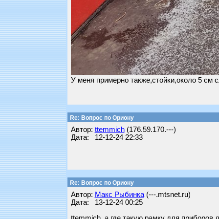
У меня примерно также,стойки,около 5 см с
Re: Вопрос по Ориону
Автор:
ttemmich
(176.59.170.---)
Дата: 12-12-24 22:33
Re: Вопрос по Ориону
Автор:
Макс Рыбинка
(---.mtsnet.ru)
Дата: 13-12-24 00:25
ttemmich, а где такую рамку для приборов 