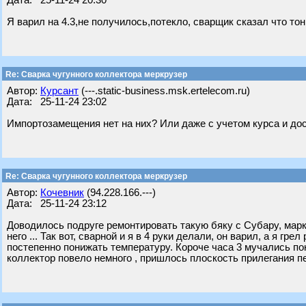
Дата: 25-11-24 20:30
Я варил на 4.3,не получилось,потекло, сварщик сказал что т
Re: Сварка чугунного коллектора меркрузер
Автор:
Курсант
(---.static-business.msk.ertelecom.ru)
Дата: 25-11-24 23:02
Импортозамещения нет на них? Или даже с учетом курса и дос
Re: Сварка чугунного коллектора меркрузер
Автор:
Кочевник
(94.228.166.---)
Дата: 25-11-24 23:12
Доводилось подруге ремонтировать такую бяку с Субару, марку
него ... Так вот, сварной и я в 4 руки делали, он варил, а я г
постепенно понижать температуру. Короче часа 3 мучались пок
коллектор повело немного , пришлось плоскость прилегания 