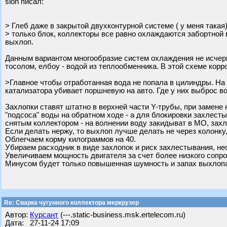
slon писал:
> Глеб даже в закрытой двухконтурной системе ( у меня така
> только блок, коллекторы все равно охлаждаются забортной 
выхлоп.
Данным вариантом многообразие систем охлаждения не исчер
тосолом, елбоу - водой из теплообменника. В этой схеме кор
>Главное чтобы отработанная вода не попала в цилиндры. На
катализатора убивает поршневую на авто. Где у них выброс во
Захлопки ставят штатно в верхней части Y-трубы, при замене 
"подсоса" воды на обратном ходе - а для блокировки захлест
снятым коллектором - на волнении воду закидыват в МО, зах
Если делать нержу, то выхлоп лучше делать не через колонку,
Облегчаем корму килограммов на 40.
Убираем расходник в виде захлопок и риск захлестывания, нео
Увеличиваем мощность двигателя за счет более низкого сопро
Минусом будет только повышенная шумность и запах выхлоп
Re: Сварка чугунного коллектора меркрузер
Автор:
Курсант
(---.static-business.msk.ertelecom.ru)
Дата: 27-11-24 17:09