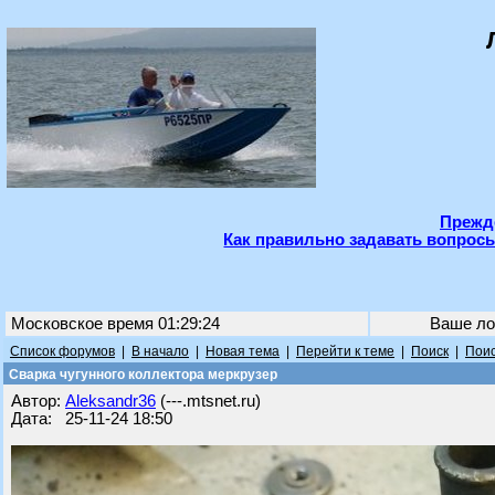
Прежде
Как правильно задавать вопросы
Московское время 01:29:24
Ваше ло
Список форумов
|
В начало
|
Новая тема
|
Перейти к теме
|
Поиск
|
Поис
Сварка чугунного коллектора меркрузер
Автор:
Aleksandr36
(---.mtsnet.ru)
Дата: 25-11-24 18:50