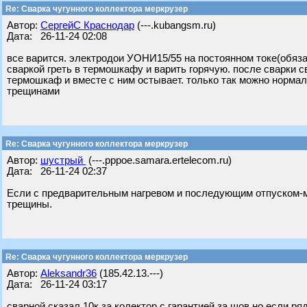
Re: Сварка чугунного коллектора меркрузер
Автор:
СергейС Краснодар
(---.kubangsm.ru)
Дата: 26-11-24 02:08
все варится. электродои УОНИ15/55 на постоянном токе(обяза
сваркой греть в термошкафу и варить горячую. после сварки
термошкаф и вместе с ним остывает. только так можно нормали
трещинами
Re: Сварка чугунного коллектора меркрузер
Автор:
шустрый
(---.pppoe.samara.ertelecom.ru)
Дата: 26-11-24 02:37
Если с предварительным нагревом и последующим отпуском-
трещины.
Re: Сварка чугунного коллектора меркрузер
Автор:
Aleksandr36
(185.42.13.---)
Дата: 26-11-24 03:17
сварной сказал 10к за колектор,с гарантией за шов,но если ря