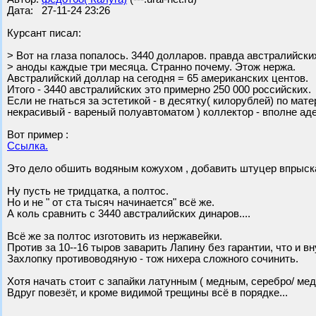
Дата: 27-11-24 23:26
Курсант писал:
> Вот на глаза попалось. 3440 долларов. правда австралийски
> аноды каждые три месяца. Странно почему. Этож нержа.
Австралийский доллар на сегодня = 65 американских центов.
Итого - 3440 австралийских это примерно 250 000 российских.
Если не гнаться за эстетикой - в десятку( килорублей) по мат
некрасивый - вареный полуавтоматом ) коллектор - вполне ад
Вот пример :
Ссылка.
Это дело обшить водяным кожухом , добавить штуцер впрыск
Ну пусть не тридцатка, а полтос.
Но и не " от ста тысяч начинается" всё же.
А коль сравнить с 3440 австралийских динаров....
Всё же за полтос изготовить из нержавейки.
Против за 10--16 тыров заварить Лапину без гарантии, что и вну
Захлопку противоводяную - тож нихера сложного сочинить.
Хотя начать стоит с запайки латунным ( медным, серебро/ ме
Вдруг повезёт, и кроме видимой трещины всё в порядке...