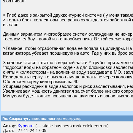
slon писал:
> Глеб даже в закрытой двухконтурной системе ( у меня така
> только блок, коллекторы все равно охлаждаются забортной 
выхлоп.
Данным вариантом многообразие систем охлаждения не исчер
тосолом, елбоу - водой из теплообменника. В этой схеме кор
>Главное чтобы отработанная вода не попала в цилиндры. На
катализатора убивает поршневую на авто. Где у них выброс во
Захлопки ставят штатно в верхней части Y-трубы, при замене 
"подсоса" воды на обратном ходе - а для блокировки захлест
снятым коллектором - на волнении воду закидыват в МО, зах
Если делать нержу, то выхлоп лучше делать не через колонку,
Облегчаем корму килограммов на 40.
Убираем расходник в виде захлопок и риск захлестывания, нео
Увеличиваем мощность двигателя за счет более низкого сопро
Минусом будет только повышенная шумность и запах выхлоп
Re: Сварка чугунного коллектора меркрузер
Автор:
Курсант
(---.static-business.msk.ertelecom.ru)
Дата: 27-11-24 17:09