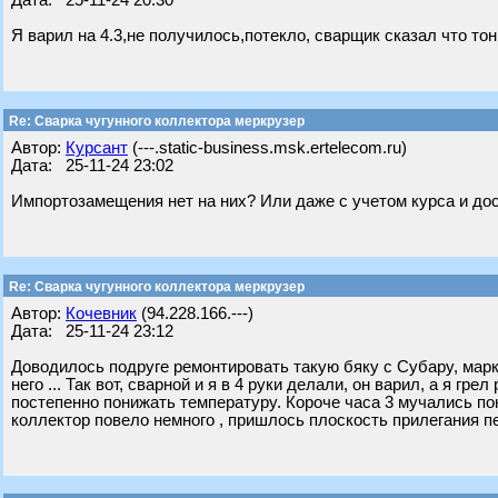
Дата: 25-11-24 20:30
Я варил на 4.3,не получилось,потекло, сварщик сказал что т
Re: Сварка чугунного коллектора меркрузер
Автор:
Курсант
(---.static-business.msk.ertelecom.ru)
Дата: 25-11-24 23:02
Импортозамещения нет на них? Или даже с учетом курса и дос
Re: Сварка чугунного коллектора меркрузер
Автор:
Кочевник
(94.228.166.---)
Дата: 25-11-24 23:12
Доводилось подруге ремонтировать такую бяку с Субару, марку
него ... Так вот, сварной и я в 4 руки делали, он варил, а я г
постепенно понижать температуру. Короче часа 3 мучались пок
коллектор повело немного , пришлось плоскость прилегания 