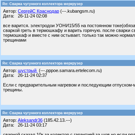
Re: Сварка чугунного коллектора меркрузер
Автор:
СергейС Краснодар
(---.kubangsm.ru)
Дата: 26-11-24 02:08
все варится. электродои УОНИ15/55 на постоянном токе(обяза
сваркой греть в термошкафу и варить горячую. после сварки
термошкаф и вместе с ним остывает. только так можно нормали
трещинами
Re: Сварка чугунного коллектора меркрузер
Автор:
шустрый
(---.pppoe.samara.ertelecom.ru)
Дата: 26-11-24 02:37
Если с предварительным нагревом и последующим отпуском-
трещины.
Re: Сварка чугунного коллектора меркрузер
Автор:
Aleksandr36
(185.42.13.---)
Дата: 26-11-24 03:17
сварной сказал 10к за колектор,с гарантией за шов,но если ря