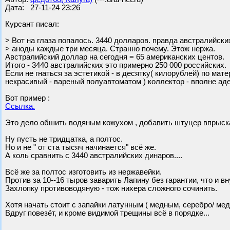
Дата: 27-11-24 23:26
Курсант писал:
> Вот на глаза попалось. 3440 долларов. правда австралийски
> аноды каждые три месяца. Странно почему. Этож нержа.
Австралийский доллар на сегодня = 65 американских центов.
Итого - 3440 австралийских это примерно 250 000 российских.
Если не гнаться за эстетикой - в десятку( килорублей) по мат
некрасивый - вареный полуавтоматом ) коллектор - вполне ад
Вот пример :
Ссылка.
Это дело обшить водяным кожухом , добавить штуцер впрыск
Ну пусть не тридцатка, а полтос.
Но и не " от ста тысяч начинается" всё же.
А коль сравнить с 3440 австралийских динаров....
Всё же за полтос изготовить из нержавейки.
Против за 10--16 тыров заварить Лапину без гарантии, что и вну
Захлопку противоводяную - тож нихера сложного сочинить.
Хотя начать стоит с запайки латунным ( медным, серебро/ ме
Вдруг повезёт, и кроме видимой трещины всё в порядке...