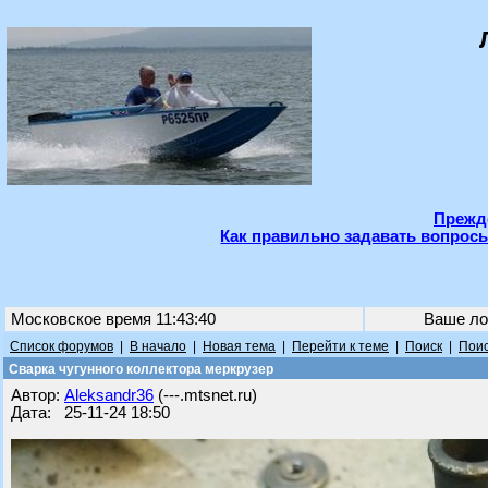
Прежде
Как правильно задавать вопросы
Московское время 11:43:40
Ваше ло
Список форумов
|
В начало
|
Новая тема
|
Перейти к теме
|
Поиск
|
Поис
Сварка чугунного коллектора меркрузер
Автор:
Aleksandr36
(---.mtsnet.ru)
Дата: 25-11-24 18:50