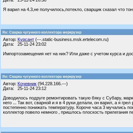
Дата: 25-11-24 20:30
Я варил на 4.3,не получилось,потекло, сварщик сказал что т
Re: Сварка чугунного коллектора меркрузер
Автор:
Курсант
(---.static-business.msk.ertelecom.ru)
Дата: 25-11-24 23:02
Импортозамещения нет на них? Или даже с учетом курса и дос
Re: Сварка чугунного коллектора меркрузер
Автор:
Кочевник
(94.228.166.---)
Дата: 25-11-24 23:12
Доводилось подруге ремонтировать такую бяку с Субару, марку
него ... Так вот, сварной и я в 4 руки делали, он варил, а я г
постепенно понижать температуру. Короче часа 3 мучались пок
коллектор повело немного , пришлось плоскость прилегания 