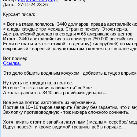
Дата: 27-11-24 23:26
Курсант писал:
> Вот на глаза попалось. 3440 долларов. правда австралийски
> аноды каждые три месяца. Странно почему. Этож нержа.
Австралийский доллар на сегодня = 65 американских центов.
Итого - 3440 австралийских это примерно 250 000 российских.
Если не гнаться за эстетикой - в десятку( килорублей) по мат
некрасивый - вареный полуавтоматом ) коллектор - вполне ад
Вот пример :
Ссылка.
Это дело обшить водяным кожухом , добавить штуцер впрыск
Ну пусть не тридцатка, а полтос.
Но и не " от ста тысяч начинается" всё же.
А коль сравнить с 3440 австралийских динаров....
Всё же за полтос изготовить из нержавейки.
Против за 10--16 тыров заварить Лапину без гарантии, что и вну
Захлопку противоводяную - тож нихера сложного сочинить.
Хотя начать стоит с запайки латунным ( медным, серебро/ ме
Вдруг повезёт, и кроме видимой трещины всё в порядке...