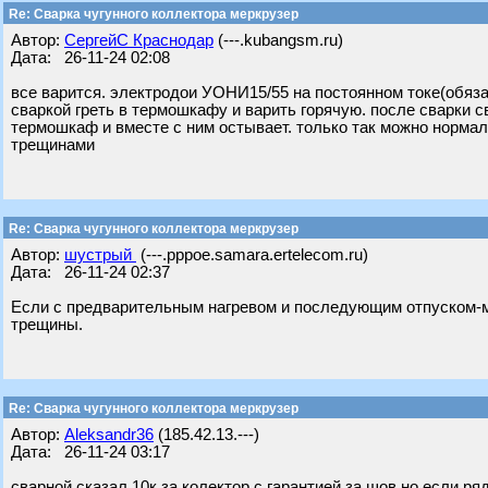
Re: Сварка чугунного коллектора меркрузер
Автор:
СергейС Краснодар
(---.kubangsm.ru)
Дата: 26-11-24 02:08
все варится. электродои УОНИ15/55 на постоянном токе(обяза
сваркой греть в термошкафу и варить горячую. после сварки
термошкаф и вместе с ним остывает. только так можно нормали
трещинами
Re: Сварка чугунного коллектора меркрузер
Автор:
шустрый
(---.pppoe.samara.ertelecom.ru)
Дата: 26-11-24 02:37
Если с предварительным нагревом и последующим отпуском-
трещины.
Re: Сварка чугунного коллектора меркрузер
Автор:
Aleksandr36
(185.42.13.---)
Дата: 26-11-24 03:17
сварной сказал 10к за колектор,с гарантией за шов,но если ря