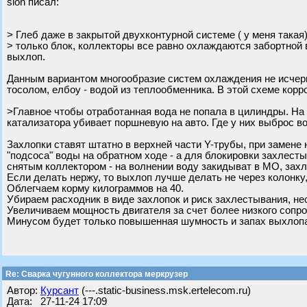
slon писал:
> Глеб даже в закрытой двухконтурной системе ( у меня така
> только блок, коллекторы все равно охлаждаются забортной 
выхлоп.
Данным вариантом многообразие систем охлаждения не исчер
тосолом, елбоу - водой из теплообменника. В этой схеме кор
>Главное чтобы отработанная вода не попала в цилиндры. На
катализатора убивает поршневую на авто. Где у них выброс во
Захлопки ставят штатно в верхней части Y-трубы, при замене 
"подсоса" воды на обратном ходе - а для блокировки захлест
снятым коллектором - на волнении воду закидыват в МО, зах
Если делать нержу, то выхлоп лучше делать не через колонку,
Облегчаем корму килограммов на 40.
Убираем расходник в виде захлопок и риск захлестывания, нео
Увеличиваем мощность двигателя за счет более низкого сопро
Минусом будет только повышенная шумность и запах выхлоп
Re: Сварка чугунного коллектора меркрузер
Автор:
Курсант
(---.static-business.msk.ertelecom.ru)
Дата: 27-11-24 17:09