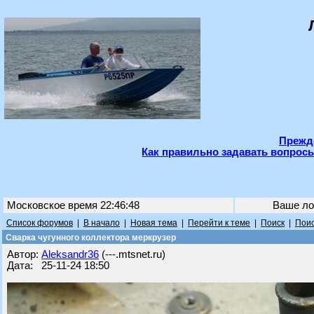
Прежде
Как правильно задавать вопросы
Московское время 22:46:48
Ваше ло
Список форумов
|
В начало
|
Новая тема
|
Перейти к теме
|
Поиск
|
Поис
Сварка чугунного коллектора меркрузер
Автор:
Aleksandr36
(---.mtsnet.ru)
Дата: 25-11-24 18:50