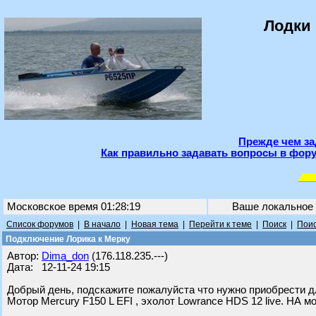
Лодки 
Прежде чем за
Как правильно задавать вопросы в фору
Московское время 01:28:19
Ваше локальное
Список форумов
|
В начало
|
Новая тема
|
Перейти к теме
|
Поиск
|
Поис
Подключение Лорика к Мерку
Автор:
Dima_don
(176.118.235.---)
Дата: 12-11-24 19:15
Добрый день, подскажите пожалуйста что нужно приобрести 
Мотор Mercury F150 L EFI , эхолот Lowrance HDS 12 live. НА 