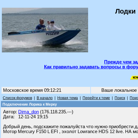
Лодки 
Прежде чем за
Как правильно задавать вопросы в фору
Московское время 09:12:21
Ваше локальное
Список форумов
|
В начало
|
Новая тема
|
Перейти к теме
|
Поиск
|
Поис
Подключение Лорика к Мерку
Автор:
Dima_don
(176.118.235.---)
Дата: 12-11-24 19:15
Добрый день, подскажите пожалуйста что нужно приобрести 
Мотор Mercury F150 L EFI , эхолот Lowrance HDS 12 live. НА 