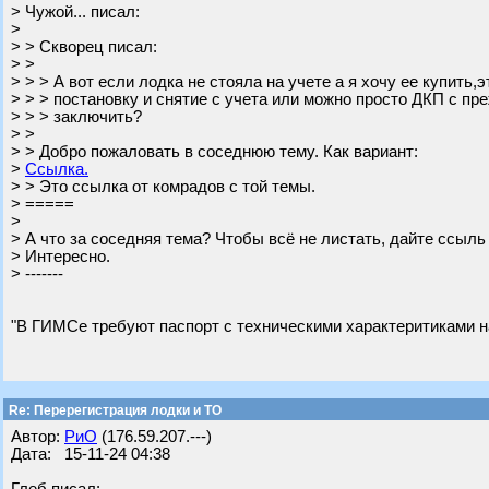
> Чужой... писал:
>
> > Скворец писал:
> >
> > > А вот если лодка не стояла на учете а я хочу ее купить,
> > > постановку и снятие с учета или можно просто ДКП с п
> > > заключить?
> >
> > Добро пожаловать в соседнюю тему. Как вариант:
>
Ссылка.
> > Это ссылка от комрадов с той темы.
> =====
>
> А что за соседняя тема? Чтобы всё не листать, дайте ссыль 
> Интересно.
> -------
"В ГИМСе требуют паспорт с техническими характеритиками н
Re: Перерегистрация лодки и ТО
Автор:
РиО
(176.59.207.---)
Дата: 15-11-24 04:38