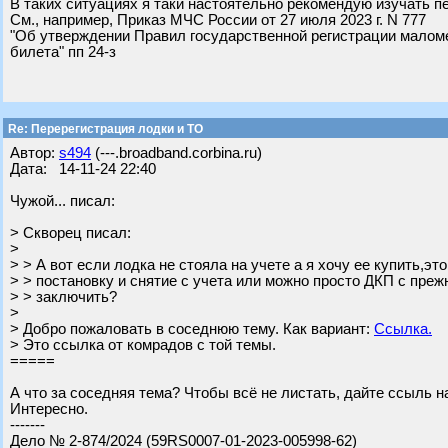
В таких ситуациях я таки настоятельно рекомендую изучать п
См., например, Приказ МЧС России от 27 июля 2023 г. N 777
"Об утверждении Правил государственной регистрации малом
билета" пп 24-з
Re: Перерегистрация лодки и ТО
Автор:
s494
(---.broadband.corbina.ru)
Дата: 14-11-24 22:40
Чужой... писал:
> Скворец писал:
>
> > А вот если лодка не стояла на учете а я хочу ее купить,эт
> > постановку и снятие с учета или можно просто ДКП с пре
> > заключить?
>
> Добро пожаловать в соседнюю тему. Как вариант:
Ссылка.
> Это ссылка от комрадов с той темы.
=====
А что за соседняя тема? Чтобы всё не листать, дайте ссыль на
Интересно.
-------
Дело № 2-874/2024 (59RS0007-01-2023-005998-62)