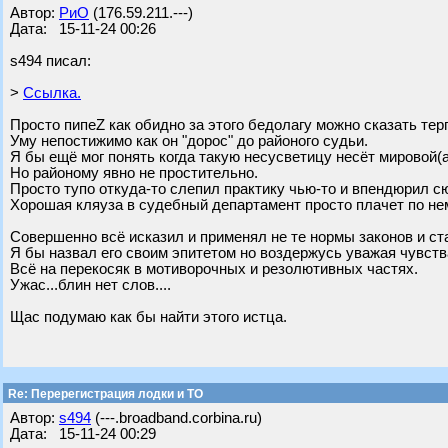
Автор:
РиО
(176.59.211.---)
Дата: 15-11-24 00:26
s494 писал:
>
Ссылка.
Просто пипеZ как обидно за этого бедолагу можно сказать тер
Уму непостижимо как он "дорос" до районого судьи.
Я бы ещё мог понять когда такую несусветицу несёт мировой(
Но районому явно не простительно.
Просто тупо откуда-то слепил практику чью-то и впендюрил с
Хорошая кляуза в судебный департамент просто плачет по не
Совершенно всё исказил и применял не те нормы законов и ст
Я бы назвал его своим эпитетом но воздержусь уважая чувств
Всё на перекосяк в мотиворочных и резолютивных частях.
Ужас...блин нет слов....
Щас подумаю как бы найти этого истца.
Re: Перерегистрация лодки и ТО
Автор:
s494
(---.broadband.corbina.ru)
Дата: 15-11-24 00:29