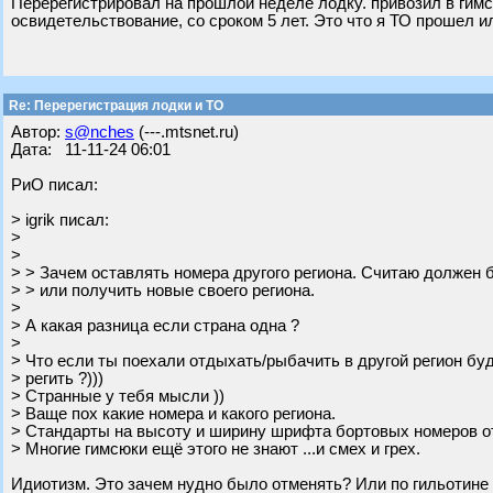
Перерегистрировал на прошлой неделе лодку. привозил в гимс
освидетельствование, со сроком 5 лет. Это что я ТО прошел 
Re: Перерегистрация лодки и ТО
Автор:
s@nches
(---.mtsnet.ru)
Дата: 11-11-24 06:01
РиО писал:
> igrik писал:
>
>
> > Зачем оставлять номера другого региона. Считаю должен 
> > или получить новые своего региона.
>
> А какая разница если страна одна ?
>
> Что если ты поехали отдыхать/рыбачить в другой регион бу
> регить ?)))
> Странные у тебя мысли ))
> Ваще пох какие номера и какого региона.
> Стандарты на высоту и ширину шрифта бортовых номеров о
> Многие гимсюки ещё этого не знают ...и смех и грех.
Идиотизм. Это зачем нудно было отменять? Или по гильотине