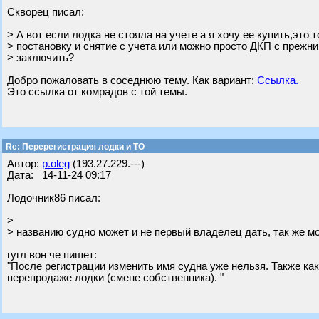
Скворец писал:
> А вот если лодка не стояла на учете а я хочу ее купить,это 
> постановку и снятие с учета или можно просто ДКП с прежн
> заключить?
Добро пожаловать в соседнюю тему. Как вариант:
Ссылка.
Это ссылка от комрадов с той темы.
Re: Перерегистрация лодки и ТО
Автор:
p.oleg
(193.27.229.---)
Дата: 14-11-24 09:17
Лодочник86 писал:
>
> названию судно может и не первый владелец дать, так же м
гугл вон че пишет:
"После регистрации изменить имя судна уже нельзя. Также ка
перепродаже лодки (смене собственника). "