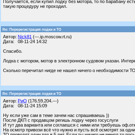
Получается, если купил лодку без мотора, то по барабану есть
такую процедуру не проходил.
Re: Перерегистрация лодки и ТО
Автор:
Nick81
(---.ip.moscow.rt.ru)
Дата: 08-11-24 14:32
Спасибо.
Лодка с мотором, мотор в электронном судовом указан. Интере
Сколько перечитал нигде не нашел ничего о необходимости ТО
Re: Перерегистрация лодки и ТО
Автор:
РиО
(176.59.204.---)
Дата: 08-11-24 15:09
Ну если уже сам в теме зачем нас спрашиваешь ))
После ДКП с продавцом регишь лодку через госуслуги
И тут два варианта или соглаешся с ними или требуешь оф.отк
На осмотр привози всё что нужно и пусть всё осмотрят за одним
ТО проводят один раз в 5 лет. Если ты ничего не менял то по