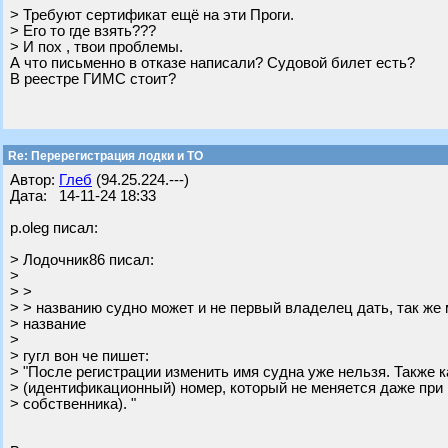
> Требуют сертификат ещё на эти Проги.
> Его то где взять???
> И пох , твои проблемы.
А что письменно в отказе написали? Судовой билет есть?
В реестре ГИМС стоит?
Re: Перерегистрация лодки и ТО
Автор:
Глеб
(94.25.224.---)
Дата: 14-11-24 18:33
p.oleg писал:
> Лодочник86 писал:
>
> >
> > названию судно может и не первый владелец дать, так же
> название
>
> гугл вон че пишет:
> "После регистрации изменить имя судна уже нельзя. Также к
> (идентификационный) номер, который не меняется даже при
> собственника). "