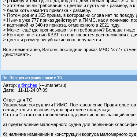
> размеру и тексту, это да, когда-то действовал приказ 340 по
> хотя-бы были требования к цветам и пусть не к размеоу, а к
> была хоть какая-то привязка к размеру.
> Потом родили 355 приказ, в котором ни слова нет по поводу 
> Нынче уже 777 приказ действует, а ГИМС, как я понимаю, п
> картинкой из 340-го приказа, отмененного в 2021 году.
> Может ещё где прописывают эти требования? Больше нигде 
> Контуре на статью КВВТ, но она касается расположения с дву
> цвета и размер рисуй какие хош получается.
Всё элементарно, Ватсон: последний приказ МЧС №777 отменяе
действовать.
Re: Перерегистрация лодки и ТО
Автор:
s@nches
(---.mtsnet.ru)
Дата: 11-11-24 07:09
Ответ для ТС.
Уважаемые сотрудники ГИМС, Постановление Правительства РФ
освидетельствования судна при смене владельца.
Статья 4 этого постановления содержит исчерпывающий переч
а) предъявление маломерного судна для первичной классифик
б) наличие изменений в конструкции корпуса маломерного суд