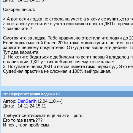
Дата: 14-11-24 13:37
Скворец писал:
> А вот если лодка не стояла на учете а я хочу ее купить,это 
> постановку и снятие с учета или можно просто ДКП с прежн
> заключить ?
Смотря что за лодка. Тебе правильно ответили что лодки до 20
Если лодка массой более 200кг тоже можно купить но гимс по
зарегить первому покупателю. Откуда они взяли эти дебилы та
Тут два варианта
1. Не хотите бодаться с дебилами то регит первый владелец п
организации. ДКП у этих дебилов почему-то не канает.
2. Покупаете через ДКП и потом имеете гимс через суд. Это н
Судебная практика не сложная и 100% выйгрышная.
Re: Перерегистрация лодки и ТО
Автор:
DenSanih
(2.94.110.---)
Дата: 14-11-24 15:11
Требуют сертификат ещё на эти Проги.
Его то где взять???
И пох , твои проблемы.