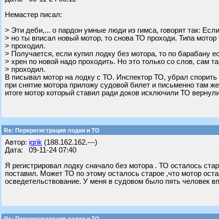
Немастер писал:
> Эти деби,... о пардон умные люди из гимса, говорят так: Ес
> но ты вписал новый мотор, то снова ТО проходи. Типа мотор
> проходил.
> Получается, если купил лодку без мотора, то по барабану ес
> хрен по новой надо проходить. Но это только со слов, сам т
> проходил.
В писывал мотор на лодку с ТО. Инспектор ТО, убрал спорить
при снятие мотора приложу судовой билет и письменно там ж
итоге мотор который ставил ради доков исключили ТО вернули
Re: Перерегистрация лодки и ТО
Автор:
igrik
(188.162.162.---)
Дата: 09-11-24 07:40
Я регистрировал лодку сначало без мотора . ТО осталось стар
поставил. Может ТО по этому осталось старое ,что мотор ост
осведетельствование. У меня в судовом было пять человек вп