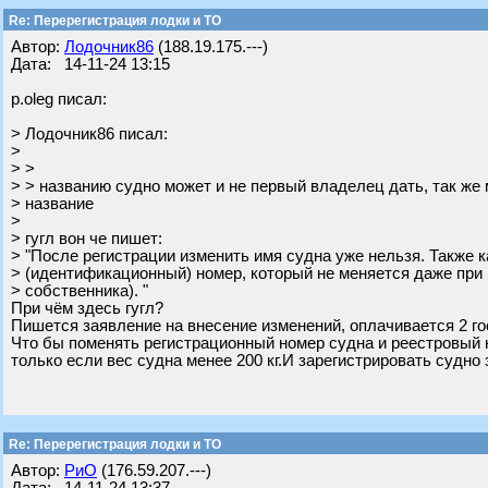
Re: Перерегистрация лодки и ТО
Автор:
Лодочник86
(188.19.175.---)
Дата: 14-11-24 13:15
p.oleg писал:
> Лодочник86 писал:
>
> >
> > названию судно может и не первый владелец дать, так же
> название
>
> гугл вон че пишет:
> "После регистрации изменить имя судна уже нельзя. Также к
> (идентификационный) номер, который не меняется даже при
> собственника). "
При чём здесь гугл?
Пишется заявление на внесение изменений, оплачивается 2 го
Что бы поменять регистрационный номер судна и реестровый н
только если вес судна менее 200 кг.И зарегистрировать судно 
Re: Перерегистрация лодки и ТО
Автор:
РиО
(176.59.207.---)