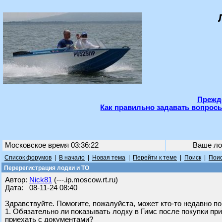
Прежде
Как правильно задавать вопросы
Московское время 03:36:22
Ваше ло
Список форумов
|
В начало
|
Новая тема
|
Перейти к теме
|
Поиск
|
Поис
Перерегистрация лодки и ТО
Автор:
Nick81
(---.ip.moscow.rt.ru)
Дата: 08-11-24 08:40
Здравствуйте. Помогите, пожалуйста, может кто-то недавно по
1. Обязательно ли показывать лодку в Гимс после покупки пр
приехать с документами?