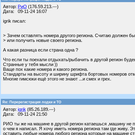
Автор:
РиО
(176.59.213.---)
Дата: 09-11-24 16:07
igrik писал:
> Зачем оставлять номера другого региона. Считаю должен бы
> или получить новые своего региона.
А какая разница если страна одна ?
Что если ты поехали отдыхать/рыбачить в другой регион будеш
Странные у тебя мысли ))
Ваще пох какие номера и какого региона.
Стандарты на высоту и ширину шрифта бортовых номеров от
Многие гимсюки ещё этого не знают ...и смех и грех.
Re: Перерегистрация лодки и ТО
Автор:
igrik
(85.26.189.---)
Дата: 09-11-24 21:50
РИО ты же на машине в другой регион катаешься ,машину не 
о чем я написал. Я хочу иметь номера региона там где живу.
оставить любые номера любого региона которые на машине сто