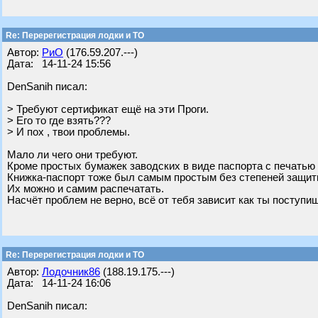
Re: Перерегистрация лодки и ТО
Автор:
РиО
(176.59.207.---)
Дата: 14-11-24 15:56
DenSanih писал:
> Требуют сертификат ещё на эти Проги.
> Его то где взять???
> И пох , твои проблемы.
Мало ли чего они требуют.
Кроме простых бумажек заводских в виде паспорта с печатью 
Книжка-паспорт тоже был самым простым без степеней защит
Их можно и самим распечатать.
Насчёт проблем не верно, всё от тебя зависит как ты поступи
Re: Перерегистрация лодки и ТО
Автор:
Лодочник86
(188.19.175.---)
Дата: 14-11-24 16:06
DenSanih писал: