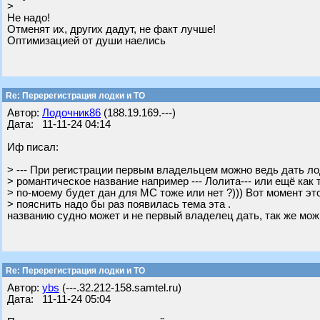
>
Не надо!
Отменят их, других дадут, не факт лучше!
Оптимизацией от души наелись
Re: Перерегистрация лодки и ТО
Автор:
Лодочник86
(188.19.169.---)
Дата: 11-11-24 04:14
Иф писал:
> --- При регистрации первым владельцем можно ведь дать лод
> романтическое название например --- Лолита--- или ещё как т
> по-моему будет дан для МС тоже или нет ?))) Вот момент это
> пояснить надо бы раз появилась тема эта .
названию судно может и не первый владелец дать, так же мож
Re: Перерегистрация лодки и ТО
Автор:
ybs
(---.32.212-158.samtel.ru)
Дата: 11-11-24 05:04