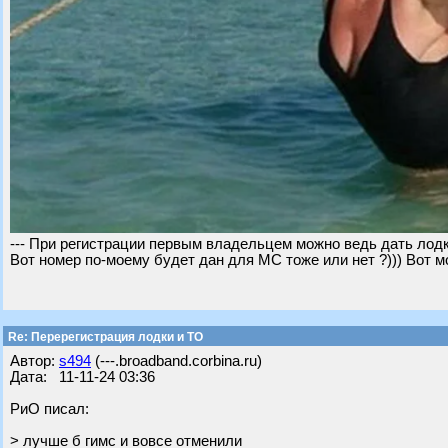
--- При регистрации первым владельцем можно ведь дать лодке,
Вот номер по-моему будет дан для МС тоже или нет ?))) Вот мо
Re: Перерегистрация лодки и ТО
Автор:
s494
(---.broadband.corbina.ru)
Дата: 11-11-24 03:36
РиО писал:
> лучше б гимс и вовсе отменили