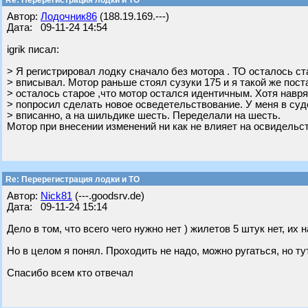
Re: Перерегистрация лодки и ТО
Автор:
Лодочник86
(188.19.169.---)
Дата: 09-11-24 14:54
igrik писал:
> Я регистрировал лодку сначало без мотора . ТО осталось ст
> вписывал. Мотор раньше стоял сузуки 175 и я такой же пос
> осталось старое ,что мотор остался идентичным. Хотя навр
> попросил сделать новое осведетельствование. У меня в су
> вписанно, а на шильдике шесть. Переделали на шесть.
Мотор при внесении изменений ни как не влияет на освидельст
Re: Перерегистрация лодки и ТО
Автор:
Nick81
(---.goodsrv.de)
Дата: 09-11-24 15:14
Дело в том, что всего чего нужно нет ) жилетов 5 штук нет, их 
Но в целом я понял. Проходить не надо, можно ругаться, но т
Спасибо всем кто отвечал