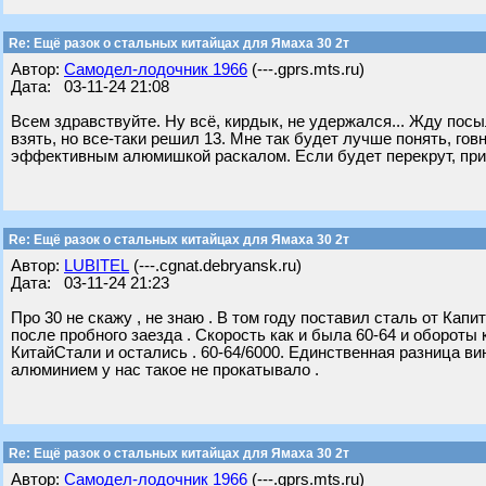
Re: Ещё разок о стальных китайцах для Ямаха 30 2т
Автор:
Самодел-лодочник 1966
(---.gprs.mts.ru)
Дата: 03-11-24 21:08
Всем здравствуйте. Ну всё, кирдык, не удержался... Жду посы
взять, но все-таки решил 13. Мне так будет лучше понять, говн
эффективным алюмишкой раскалом. Если будет перекрут, прид
Re: Ещё разок о стальных китайцах для Ямаха 30 2т
Автор:
LUBITEL
(---.cgnat.debryansk.ru)
Дата: 03-11-24 21:23
Про 30 не скажу , не знаю . В том году поставил сталь от Кап
после пробного заезда . Скорость как и была 60-64 и обороты
КитайСтали и остались . 60-64/6000. Единственная разница вин
алюминием у нас такое не прокатывало .
Re: Ещё разок о стальных китайцах для Ямаха 30 2т
Автор:
Самодел-лодочник 1966
(---.gprs.mts.ru)