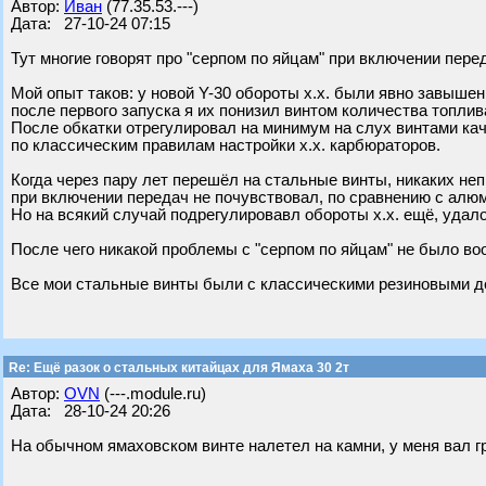
Автор:
Иван
(77.35.53.---)
Дата: 27-10-24 07:15
Тут многие говорят про "серпом по яйцам" при включении пере
Мой опыт таков: у новой Y-30 обороты х.х. были явно завышен
после первого запуска я их понизил винтом количества топлив
После обкатки отрегулировал на минимум на слух винтами кач
по классическим правилам настройки х.х. карбюраторов.
Когда через пару лет перешёл на стальные винты, никаких не
при включении передач не почувствовал, по сравнению с алю
Но на всякий случай подрегулировавл обороты х.х. ещё, удало
После чего никакой проблемы с "серпом по яйцам" не было во
Все мои стальные винты были с классическими резиновыми 
Re: Ещё разок о стальных китайцах для Ямаха 30 2т
Автор:
OVN
(---.module.ru)
Дата: 28-10-24 20:26
На обычном ямаховском винте налетел на камни, у меня вал г