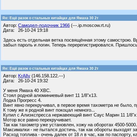
Re: Ещё разок о стальных китайцах для Ямаха 30 2т
Автор:
Самодел-лодочник 1966
(---.ip.moscow.rt.ru)
Дата: 26-10-24 19:18
Здесь есть отдельная ветка посвящённая этому самострою. В
забыл пароль и логин. Теперь перерегистрировался. Пришлось
Re: Ещё разок о стальных китайцах для Ямаха 30 2т
Автор:
KrAlIv
(146.158.122.---)
Дата: 26-10-24 19:32
У меня Ямаха 40 ХВС.
Стоял родной алюминиевый винт 11 1/8"х13.
Лодка Прогресс 4.
Винт явно перекручивал, в первое время тахометра не было, пр
К тому же я родной винт покоцал немного...
Купил с Алиэкспресса нержавеющий винт Саус Марин 11 1/8"х
Мотор все равно перекручивает.
Так как тахометр уже установлен, хожу на оборотах 4500-5000.
Максималки - не пытался достичь, так как обороты выходят з
Расход топлива - очень далек от 18 л в час, как по паспорту, 