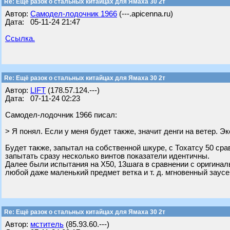
Re: Ещё разок о стальных китайцах для Ямаха 30 2т
Автор:
Самодел-лодочник 1966
(---.apicenna.ru)
Дата: 05-11-24 21:47
Ссылка.
Re: Ещё разок о стальных китайцах для Ямаха 30 2т
Автор:
LIFT
(178.57.124.---)
Дата: 07-11-24 02:23
Самодел-лодочник 1966 писал:
> Я понял. Если у меня будет также, значит денги на ветер. Э
Будет также, запытал на собственной шкуре, с Тохатсу 50 сра
запытать сразу несколько винтов показатели идентичны.
Далее были испытания на Х50, 13шага в сравнении с оригинал
любой даже маленький предмет ветка и т. д. мгновенный заусе
Re: Ещё разок о стальных китайцах для Ямаха 30 2т
Автор:
мститель
(85.93.60.---)