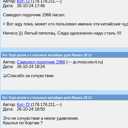
Автор:
Кот-72
(178.178.211.---)
Дата: 26-10-24 17:46
Самодел-лодочник 1966 писал:
> Вот жду пока, может кто пользовал именно эти китайские чу
Ничесе.))) Лютый пепелац. Сюда однозначно надо сталь !!!!
Re: Ещё разок о стальных китайцах для Ямаха 30 2т
Автор:
Самодел-лодочник 1966
(---.ip.moscow.rt.ru)
Дата: 26-10-24 18:24
🤝Спасибо за сочувствие.
Re: Ещё разок о стальных китайцах для Ямаха 30 2т
Автор:
Кот-72
(178.178.211.---)
Дата: 26-10-24 18:50
Это не сочувствие а некое удивление.
Крылья по бортам ?