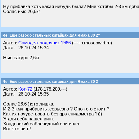
Ну прибавка хоть какая нибудь была? Мне хотябы 2-3 км добави
Солас нью 26,6кг.
Re: Ещё разок о стальных китайцах для Ямаха 30 2т
Автор:
Самодел-лодочник 1966
(---.ip.moscow.rt.ru)
Дата: 26-10-24 15:34
Нью сатурн 2,6кг
Re: Ещё разок о стальных китайцах для Ямаха 30 2т
Автор:
Кот-72
(178.178.209.---)
Дата: 26-10-24 15:35
Солас 26.6 ))это лишка.
И 2-3 кмч прибавить ,серьезно ? Оно того стоит ?
Как их почувствовать без gps спидометра ?)))
Я для себя нашел винт.
Хондовский саблевидный оригинал.
Вот это винт!