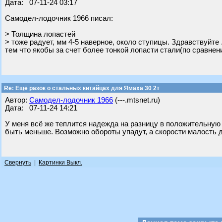
Дата: 07-11-24 03:17
Самодел-лодочник 1966 писал:
> Толщина лопастей
> тоже радует, мм 4-5 наверное, около ступицы. Здравствуйт
тем что якобы за счет более тонкой лопасти стали(по сравн
Re: Ещё разок о стальных китайцах для Ямаха 30 2т
Автор:
Самодел-лодочник 1966
(---.mtsnet.ru)
Дата: 07-11-24 14:21
У меня всё же теплится надежда на разницу в положительную
быть меньше. Возможно обороты упадут, а скорости малость 
Свернуть
|
Картинки Выкл.