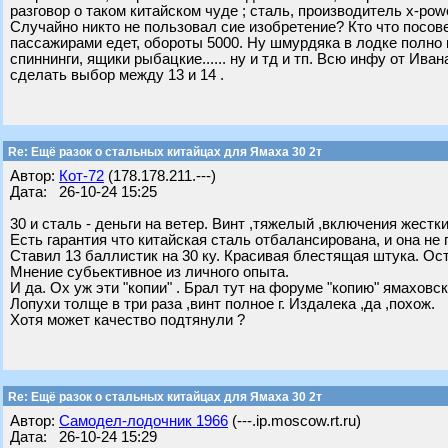
разговор о таком китайском чуде ; сталь, производитель x-powe
Случайно никто не пользовал сие изобретение? Кто что посов
пассажирами едет, обороты 5000. Ну шмурдяка в лодке полно к
спиннинги, ящики рыбацкие...... ну и тд и тп. Всю инфу от Ива
сделать выбор между 13 и 14 .
Re: Ещё разок о стальных китайцах для Ямаха 30 2т
Автор:
Кот-72
(178.178.211.---)
Дата: 26-10-24 15:25
30 и сталь - деньги на ветер. Винт ,тяжелый ,включения жестки
Есть гарантия что китайская сталь отбалансирована, и она не 
Ставил 13 баллистик на 30 ку. Красивая блестящая штука. Ос
Мнение субьективное из личного опыта.
И да. Ох уж эти "копии" . Брал тут на форуме "копию" ямаховск
Лопухи толще в три раза ,винт полное г. Издалека ,да ,похож.
Хотя может качество подтянули ?
Re: Ещё разок о стальных китайцах для Ямаха 30 2т
Автор:
Самодел-лодочник 1966
(---.ip.moscow.rt.ru)
Дата: 26-10-24 15:29