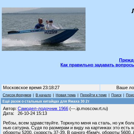
Прежде
Как правильно задавать вопросы
Московское время 23:18:27
Ваше ло
Список форумов
|
В начало
|
Новая тема
|
Перейти к теме
|
Поиск
|
Поис
Ещё разок о стальных китайцах для Ямаха 30 2т
Автор:
Самодел-лодочник 1966
(---.ip.moscow.rt.ru)
Дата: 26-10-24 15:13
Ребзы, всем здравствуйте. Торкнуло меня на сталь, но уж бол
нью сатурна. Судя по размерам и виду на картинках это есть к
обороты 5200, скорость 37-39. В одного 45км/ч, обороты 5600. 