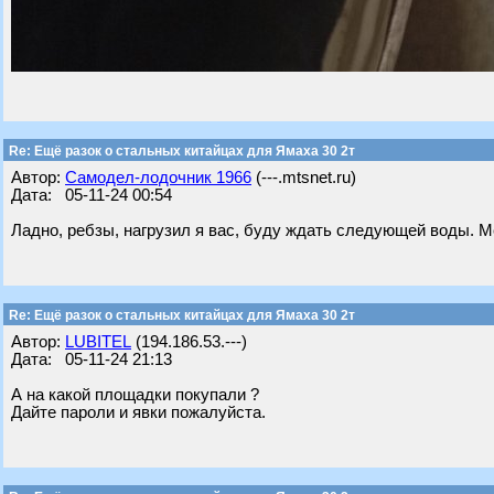
Re: Ещё разок о стальных китайцах для Ямаха 30 2т
Автор:
Самодел-лодочник 1966
(---.mtsnet.ru)
Дата: 05-11-24 00:54
Ладно, ребзы, нагрузил я вас, буду ждать следующей воды. Меч
Re: Ещё разок о стальных китайцах для Ямаха 30 2т
Автор:
LUBITEL
(194.186.53.---)
Дата: 05-11-24 21:13
А на какой площадки покупали ?
Дайте пароли и явки пожалуйста.